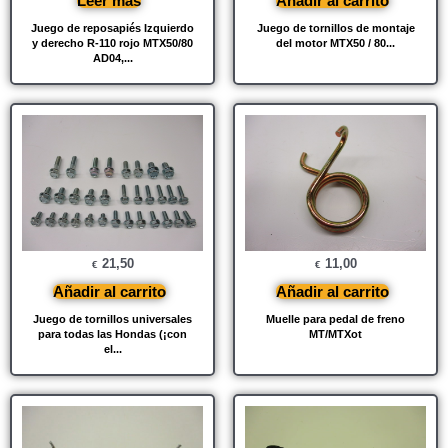
Leer más
Añadir al carrito
Juego de reposapiés Izquierdo
Juego de tornillos de montaje
y derecho R-110 rojo MTX50/80
del motor MTX50 / 80...
AD04,...
21,50
11,00
€
€
Añadir al carrito
Añadir al carrito
Juego de tornillos universales
Muelle para pedal de freno
para todas las Hondas (¡con
MT/MTXot
el...