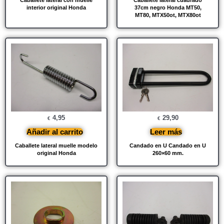
Caballete lateral con muelle
Caballete lateral cuadrado
interior original Honda
37cm negro Honda MT50,
MT80, MTX50ot, MTX80ot
4,95
29,90
€
€
Añadir al carrito
Leer más
Caballete lateral muelle modelo
Candado en U Candado en U
original Honda
260×60 mm.