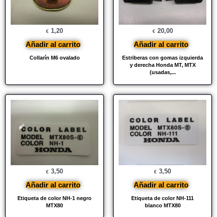
1,20
20,00
€
€
Añadir al carrito
Añadir al carrito
Collarín M6 ovalado
Estriberas con gomas izquierda
y derecha Honda MT, MTX
(usadas,...
3,50
3,50
€
€
Añadir al carrito
Añadir al carrito
Etiqueta de color NH-1 negro
Etiqueta de color NH-111
MTX80
blanco MTX80