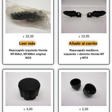
32,50
19,95
€
€
Leer más
Añadir al carrito
Reposapiés izquierdo Honda
Reposapiés metálicos
MTX50ot, MTX80ot original
izquierdo + derecho Honda MT
NOS
y MTX
4,00
2,00
€
€