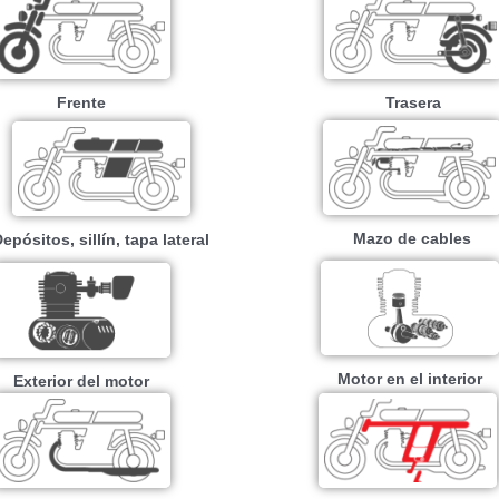
Frente
Trasera
Mazo de cables
epósitos, sillín, tapa lateral
Motor en el interior
Exterior del motor