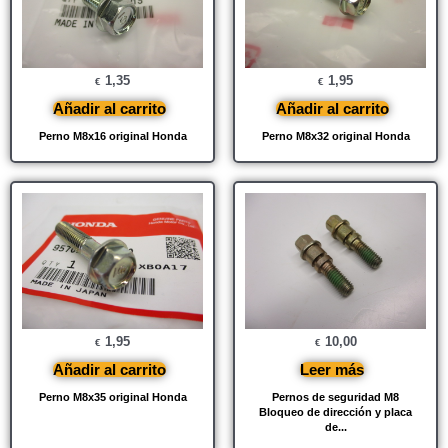
1,35
1,95
€
€
Añadir al carrito
Añadir al carrito
Perno M8x16 original Honda
Perno M8x32 original Honda
1,95
10,00
€
€
Añadir al carrito
Leer más
Perno M8x35 original Honda
Pernos de seguridad M8
Bloqueo de dirección y placa
de...