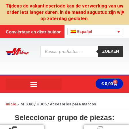
Ir
Tijdens de vakantieperiode kan de verwerking van uw
al
order iets langer duren. In de maand augustus zijn wij
✕
contenido
op zaterdag gesloten.
Español
Conviértase en distribuidor
Búsqueda
de
ZOEKEN
productos
0
Carrit
€
0,00
Inicio
MTX80 / HD06 / Accesorios para marcos
Seleccionar grupo de piezas: