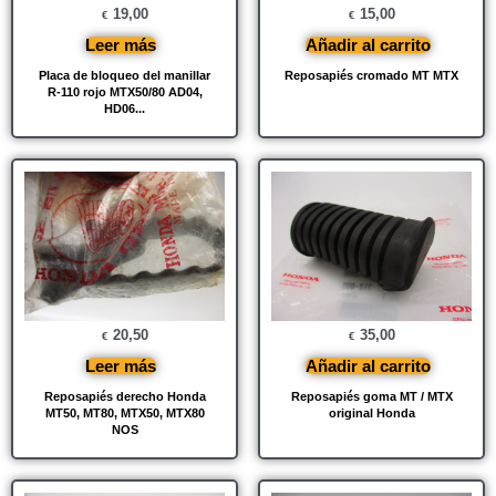
19,00
15,00
€
€
Leer más
Añadir al carrito
Placa de bloqueo del manillar
Reposapiés cromado MT MTX
R-110 rojo MTX50/80 AD04,
HD06...
20,50
35,00
€
€
Leer más
Añadir al carrito
Reposapiés derecho Honda
Reposapiés goma MT / MTX
MT50, MT80, MTX50, MTX80
original Honda
NOS