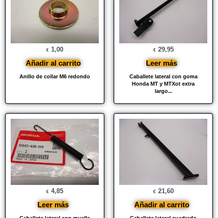
1,00
29,95
€
€
Añadir al carrito
Leer más
Anillo de collar M6 redondo
Caballete lateral con goma
Honda MT y MTXot extra
largo...
4,85
21,60
€
€
Leer más
Añadir al carrito