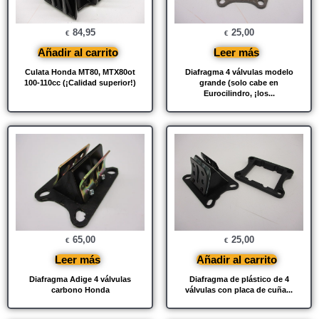
84,95
25,00
€
€
Añadir al carrito
Leer más
Culata Honda MT80, MTX80ot
Diafragma 4 válvulas modelo
100-110cc (¡Calidad superior!)
grande (solo cabe en
Eurocilindro, ¡los...
65,00
25,00
€
€
Leer más
Añadir al carrito
Diafragma Adige 4 válvulas
Diafragma de plástico de 4
carbono Honda
válvulas con placa de cuña...