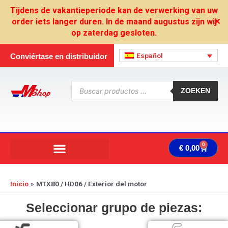
Ir
Tijdens de vakantieperiode kan de verwerking van uw
al
order iets langer duren. In de maand augustus zijn wij
✕
contenido
op zaterdag gesloten.
Español
Conviértase en distribuidor
Búsqueda
de
ZOEKEN
productos
0
Carrit
€
0,00
Inicio
MTX80 / HD06 / Exterior del motor
Seleccionar grupo de piezas: