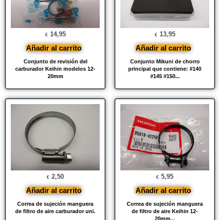
14,95
13,95
€
€
Añadir al carrito
Añadir al carrito
Conjunto de revisión del
Conjunto Mikuni de chorro
carburador Keihin modelos 12-
principal que contiene: #140
20mm
#145 #150...
2,50
5,95
€
€
Añadir al carrito
Añadir al carrito
Correa de sujeción manguera
Correa de sujeción manguera
de filtro de aire carburador uni.
de filtro de aire Keihin 12-
20mm...