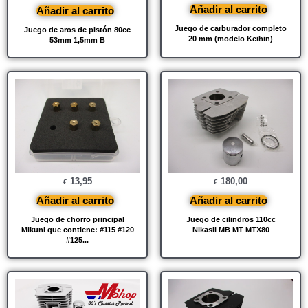
Añadir al carrito
Añadir al carrito
Juego de carburador completo
Juego de aros de pistón 80cc
20 mm (modelo Keihin)
53mm 1,5mm B
13,95
180,00
€
€
Añadir al carrito
Añadir al carrito
Juego de chorro principal
Juego de cilindros 110cc
Mikuni que contiene: #115 #120
Nikasil MB MT MTX80
#125...