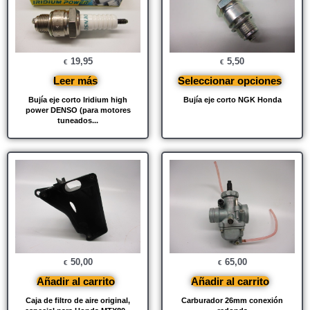
19,95
5,50
€
€
Leer más
Seleccionar opciones
Bujía eje corto Iridium high
Bujía eje corto NGK Honda
power DENSO (para motores
tuneados...
50,00
65,00
€
€
Añadir al carrito
Añadir al carrito
Caja de filtro de aire original,
Carburador 26mm conexión