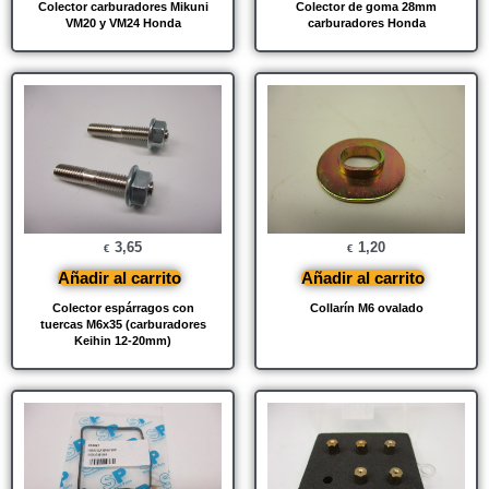
Colector carburadores Mikuni
Colector de goma 28mm
VM20 y VM24 Honda
carburadores Honda
3,65
1,20
€
€
Añadir al carrito
Añadir al carrito
Colector espárragos con
Collarín M6 ovalado
tuercas M6x35 (carburadores
Keihin 12-20mm)