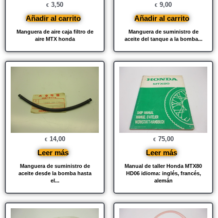
3,50
9,00
€
€
Añadir al carrito
Añadir al carrito
Manguera de aire caja filtro de
Manguera de suministro de
aire MTX honda
aceite del tanque a la bomba...
14,00
75,00
€
€
Leer más
Leer más
Manguera de suministro de
Manual de taller Honda MTX80
aceite desde la bomba hasta
HD06 idioma: inglés, francés,
el...
alemán