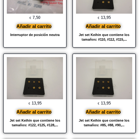
7,50
13,95
€
€
Añadir al carrito
Añadir al carrito
Interruptor de posición neutra
Jet set Keihin que contiene los
tamaños: #110, #112, #115,...
13,95
13,95
€
€
Añadir al carrito
Añadir al carrito
Jet set Keihin que contiene los
Jet set Keihin que contiene los
tamaños: #122, #125, #128,...
tamaños: #85, #88, #90,...