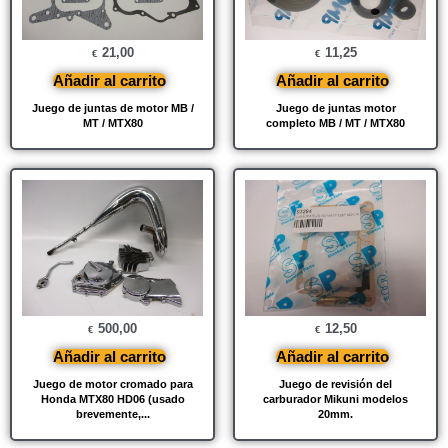
21,00
11,25
€
€
Añadir al carrito
Añadir al carrito
Juego de juntas de motor MB /
Juego de juntas motor
MT / MTX80
completo MB / MT / MTX80
500,00
12,50
€
€
Añadir al carrito
Añadir al carrito
Juego de motor cromado para
Juego de revisión del
Honda MTX80 HD06 (usado
carburador Mikuni modelos
brevemente,...
20mm.