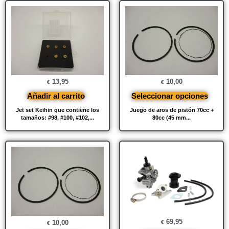
13,95
10,00
€
€
Añadir al carrito
Seleccionar opciones
Jet set Keihin que contiene los
Juego de aros de pistón 70cc +
tamaños: #98, #100, #102,...
80cc (45 mm...
69,95
10,00
€
€