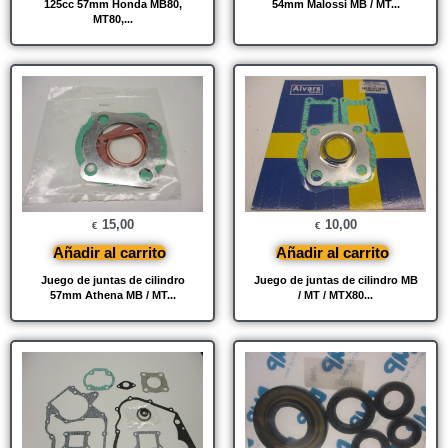
125cc 57mm Honda MB80,
54mm Malossi MB / MT...
MT80,...
15,00
10,00
€
€
Añadir al carrito
Añadir al carrito
Juego de juntas de cilindro
Juego de juntas de cilindro MB
57mm Athena MB / MT...
/ MT / MTX80...