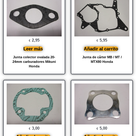
2,95
5,95
€
€
Leer más
Añadir al carrito
Junta colector ovalada 20-
Junta de cárter MB / MT /
24mm carburadores Mikuni
MTX80 Honda
Honda
3,00
5,00
€
€