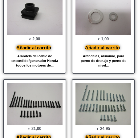
2,00
1,00
€
€
Añadir al carrito
Añadir al carrito
Arandela del cable de
Arandelas, aluminio, para
encendido/generador Honda
perno de drenaje y perno de
todos los motores de...
nivel...
21,00
24,95
€
€
Añadir al carrito
Añadir al carrito