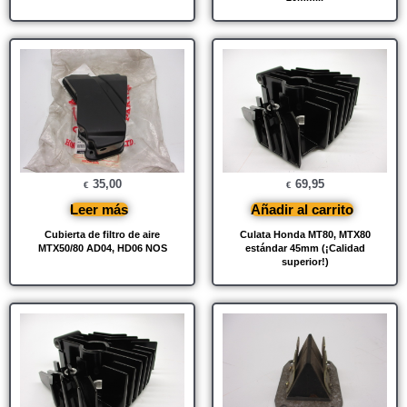
35,00
69,95
€
€
Leer más
Añadir al carrito
Cubierta de filtro de aire
Culata Honda MT80, MTX80
MTX50/80 AD04, HD06 NOS
estándar 45mm (¡Calidad
superior!)