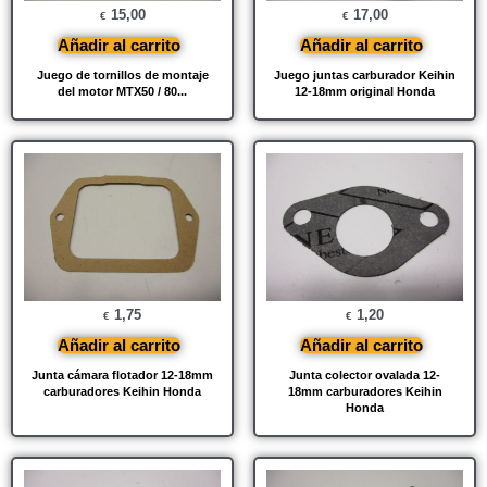
15,00
17,00
€
€
Añadir al carrito
Añadir al carrito
Juego de tornillos de montaje
Juego juntas carburador Keihin
del motor MTX50 / 80...
12-18mm original Honda
1,75
1,20
€
€
Añadir al carrito
Añadir al carrito
Junta cámara flotador 12-18mm
Junta colector ovalada 12-
carburadores Keihin Honda
18mm carburadores Keihin
Honda