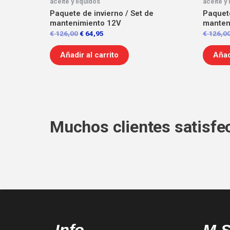
aceite y líquidos
aceite y 
Paquete de invierno / Set de
Paquete
mantenimiento 12V
manten
€
126,00
€
64,95
€
126,0
Añadir al carrito
Añad
Muchos clientes satisfe