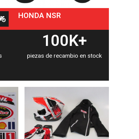
HONDA NSR
100
K+
s
piezas de recambio en stock