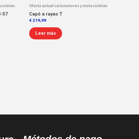
cicletas
Oferta actual ciclomotores y motocicletas
H-57
Capó a rayas T
€
219,99
Leer más