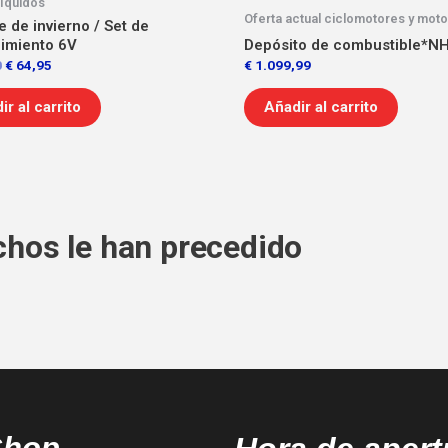
líquidos
Oferta actual ciclomotores y moto
 de invierno / Set de
imiento 6V
Depósito de combustible*N
0
€
64,95
€
1.099,99
ir al carrito
Añadir al carrito
chos le han precedido