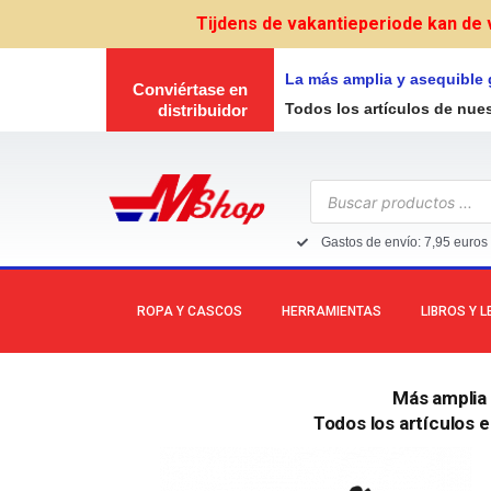
Ir
Tijdens de vakantieperiode kan de 
al
contenido
La más amplia y asequible
Conviértase en
Todos los artículos de nue
distribuidor
Búsqueda
de
productos
Gastos de envío: 7,95 euros 
ROPA Y CASCOS
HERRAMIENTAS
LIBROS Y 
Más amplia
Todos los artículos 