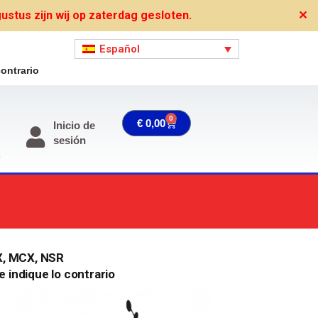
stus zijn wij op zaterdag gesloten.
✕
Español
ontrario
0
Carrito
€
0,00
Inicio de
sesión
o
X, MCX, NSR
 indique lo contrario