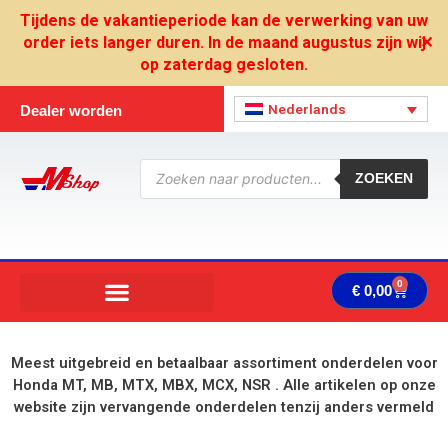
Ga
Tijdens de vakantieperiode kan de verwerking van uw
naar
order iets langer duren. In de maand augustus zijn wij
✕
de
op zaterdag gesloten.
inhoud
Nederlands
Dealer worden
Producten
zoeken
ZOEKEN
0
Wink
€
0,00
Meest uitgebreid en betaalbaar assortiment onderdelen voor
Honda MT, MB, MTX, MBX, MCX, NSR . Alle artikelen op onze
website zijn vervangende onderdelen tenzij anders vermeld