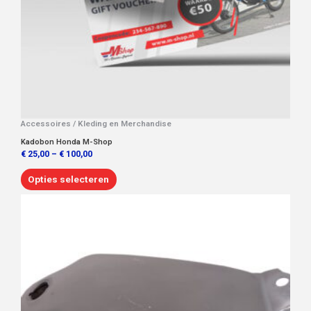
op
de
productpagina
Accessoires / Kleding en Merchandise
Kadobon Honda M-Shop
€
25,00
–
€
100,00
Opties selecteren