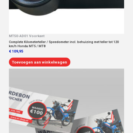
MT50-AD01 Voorkant
Complete Kilometerteller / Speedometer incl. behuizing met teller tot 120
km/h Honda MT5 / MT8
€
109,95
Toevoegen aan winkelwagen
Dit
product
heeft
meerdere
variaties.
Deze
optie
kan
gekozen
worden