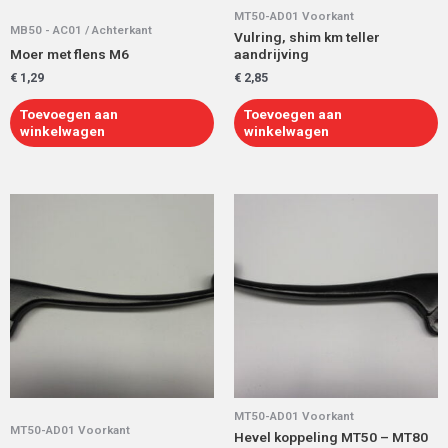
MT50-AD01 Voorkant
MB50 - AC01 / Achterkant
Vulring, shim km teller
Moer met flens M6
aandrijving
€
1,29
€
2,85
Toevoegen aan
Toevoegen aan
winkelwagen
winkelwagen
MT50-AD01 Voorkant
MT50-AD01 Voorkant
Hevel koppeling MT50 – MT80