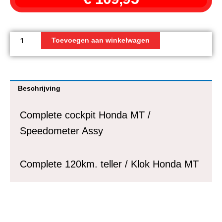
Complete
Kilometerteller
Toevoegen aan winkelwagen
/
Speedometer
incl.
behuizing
Beschrijving
met
teller
Complete cockpit Honda MT /
tot
120
Speedometer Assy
km/h
Honda
MT5
Complete 120km. teller / Klok Honda MT
/
MT8
aantal