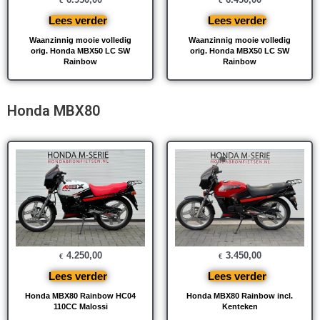
€
€
Lees verder
Lees verder
Waanzinnig mooie volledig
Waanzinnig mooie volledig
orig. Honda MBX50 LC SW
orig. Honda MBX50 LC SW
Rainbow
Rainbow
Honda MBX80
4.250,00
3.450,00
€
€
Lees verder
Lees verder
Honda MBX80 Rainbow HC04
Honda MBX80 Rainbow incl.
110CC Malossi
Kenteken