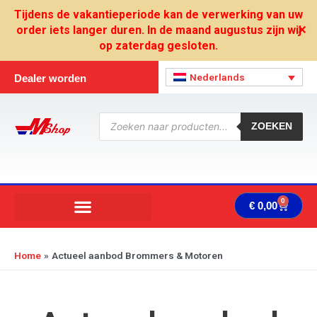
Ga
Tijdens de vakantieperiode kan de verwerking van uw
naar
order iets langer duren. In de maand augustus zijn wij
✕
de
op zaterdag gesloten.
inhoud
Nederlands
Dealer worden
Producten
zoeken
ZOEKEN
0
Wink
€
0,00
Home
Actueel aanbod Brommers & Motoren