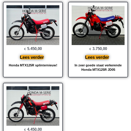
3.750,00
5.450,00
€
€
Lees verder
Lees verder
In zeer goede staat verkerende
Honda MTX125R splinternieuw!
Honda MTX125R JD05
4.450,00
€