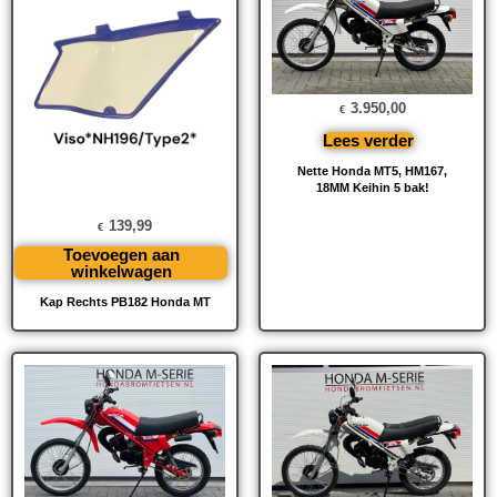
3.950,00
€
Lees verder
Nette Honda MT5, HM167,
18MM Keihin 5 bak!
139,99
€
Toevoegen aan
winkelwagen
Kap Rechts PB182 Honda MT