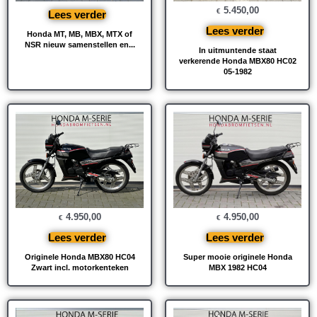
5.450,00
€
Lees verder
Lees verder
Honda MT, MB, MBX, MTX of
NSR nieuw samenstellen en...
In uitmuntende staat
verkerende Honda MBX80 HC02
05-1982
4.950,00
4.950,00
€
€
Lees verder
Lees verder
Originele Honda MBX80 HC04
Super mooie originele Honda
Zwart incl. motorkenteken
MBX 1982 HC04