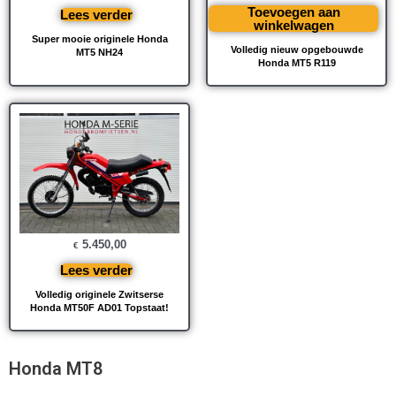
Toevoegen aan
Lees verder
winkelwagen
Super mooie originele Honda
Volledig nieuw opgebouwde
MT5 NH24
Honda MT5 R119
5.450,00
€
Lees verder
Volledig originele Zwitserse
Honda MT50F AD01 Topstaat!
Honda MT8