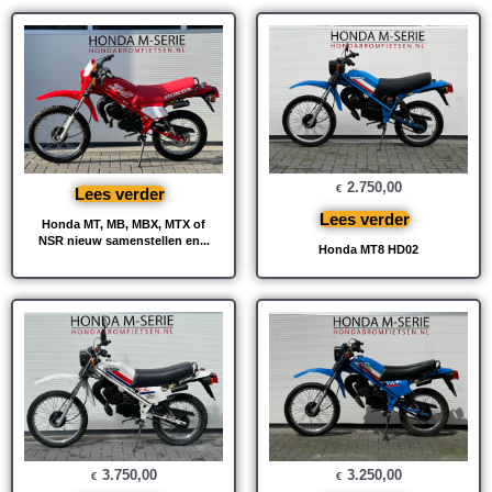
2.750,00
€
Lees verder
Lees verder
Honda MT, MB, MBX, MTX of
NSR nieuw samenstellen en...
Honda MT8 HD02
3.750,00
3.250,00
€
€