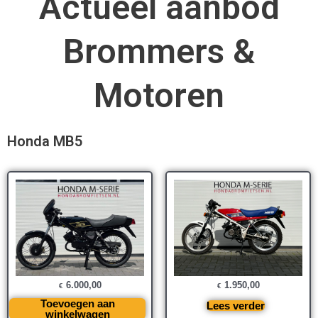
Actueel aanbod
Brommers &
Motoren
Honda MB5
6.000,00
1.950,00
€
€
Toevoegen aan
Lees verder
winkelwagen