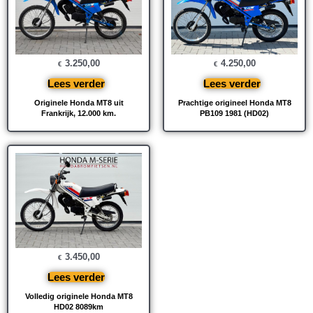
4.250,00
3.250,00
€
€
Lees verder
Lees verder
Prachtige origineel Honda MT8
Originele Honda MT8 uit
PB109 1981 (HD02)
Frankrijk, 12.000 km.
3.450,00
€
Lees verder
Volledig originele Honda MT8
HD02 8089km