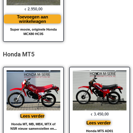
2.950,00
€
Toevoegen aan
winkelwagen
Super mooie, originele Honda
MCX80 HC05
Honda MT5
3.450,00
€
Lees verder
Lees verder
Honda MT, MB, MBX, MTX of
NSR nieuw samenstellen en...
Honda MT5 AD01