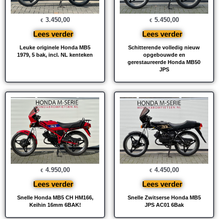
3.450,00
5.450,00
€
€
Lees verder
Lees verder
Leuke originele Honda MB5
Schitterende volledig nieuw
1979, 5 bak, incl. NL kenteken
opgebouwde en
gerestaureerde Honda MB50
JPS
4.950,00
4.450,00
€
€
Lees verder
Lees verder
Snelle Honda MB5 CH HM166,
Snelle Zwitserse Honda MB5
Keihin 16mm 6BAK!
JPS AC01 6Bak