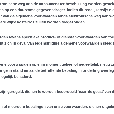
ktronische weg aan de consument ter beschikking worden gestel
op een duurzame gegevensdrager. Indien dit redelijkerwijs niet
r van de algemene voorwaarden langs elektronische weg kan wo
ere wijze kosteloos zullen worden toegezonden.
den tevens specifieke product- of dienstenvoorwaarden van toepa
 zich in geval van tegenstrijdige algemene voorwaarden steeds 
ne voorwaarden op enig moment geheel of gedeeltelijk nietig zijn
ge in stand en zal de betreffende bepaling in onderling overl
mogelijk benaderd.
 zijn geregeld, dienen te worden beoordeeld ‘naar de geest’ va
én of meerdere bepalingen van onze voorwaarden, dienen uitgel