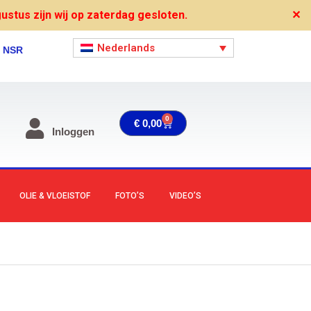
stus zijn wij op zaterdag gesloten.
✕
Nederlands
, NSR
0
Winkelwagen
€
0,00
Inloggen
OLIE & VLOEISTOF
FOTO’S
VIDEO’S