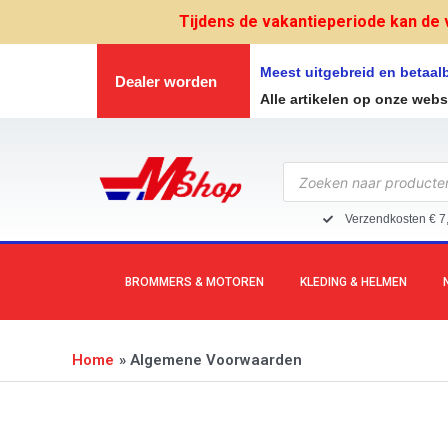
Ga
Tijdens de vakantieperiode kan de 
naar
de
Meest uitgebreid en betaa
Dealer worden
inhoud
Alle artikelen op onze web
Producten
zoeken
Verzendkosten € 7
BROMMERS & MOTOREN
KLEDING & HELMEN
Home
Algemene Voorwaarden