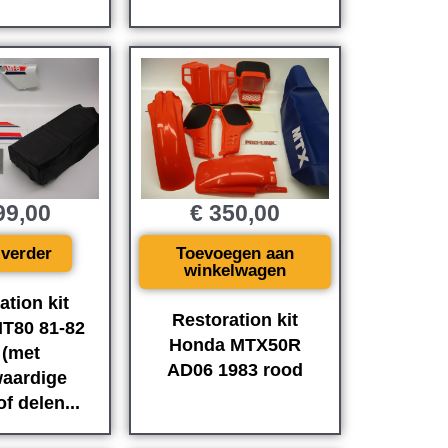
9,00
€
350,00
 verder
Toevoegen aan
winkelwagen
ation kit
Restoration kit
T80 81-82
Honda MTX50R
 (met
AD06 1983 rood
aardige
f delen...