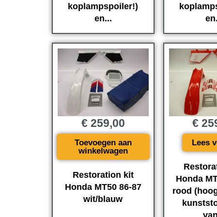
koplampspoiler!)
koplamps
en...
en.
€
259,00
€
25
Toevoegen aan
Lees v
winkelwagen
Restorat
Restoration kit
Honda MT
Honda MT50 86-87
rood (hoo
wit/blauw
kunststo
van