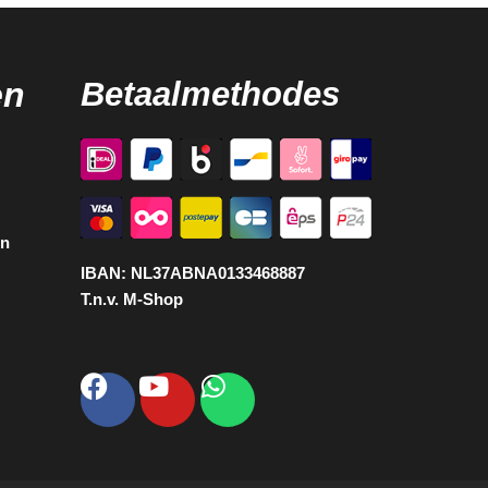
en
Betaalmethodes
en
IBAN:
NL37ABNA0133468887
T.n.v. M-Shop
Facebook
Youtube
Whatsapp