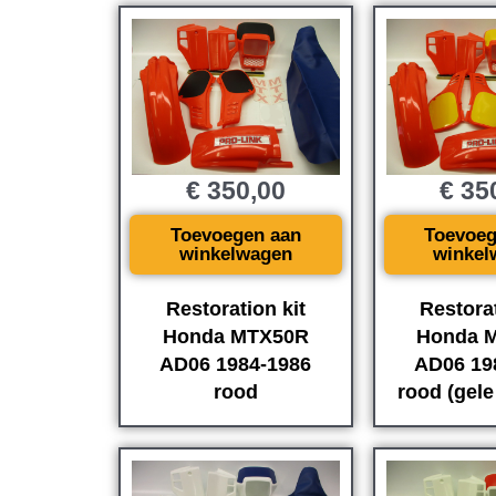
€
350,00
€
35
Toevoegen aan
Toevoeg
winkelwagen
winkel
Restoration kit
Restorat
Honda MTX50R
Honda 
AD06 1984-1986
AD06 19
rood
rood (gele