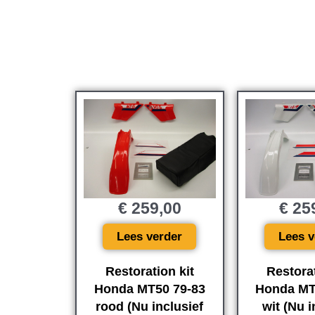
€
259,00
€
25
Lees verder
Lees v
Restoration kit
Restorat
Honda MT50 79-83
Honda MT
rood (Nu inclusief
wit (Nu i