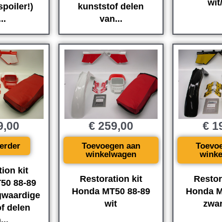
wit
poiler!)
kunststof delen
..
van...
9,00
€
259,00
€
19
erder
Toevoegen aan
Toevo
winkelwagen
wink
ion kit
Restoration kit
Restor
50 88-89
Honda MT50 88-89
Honda M
gwaardige
wit
zwar
f delen
...