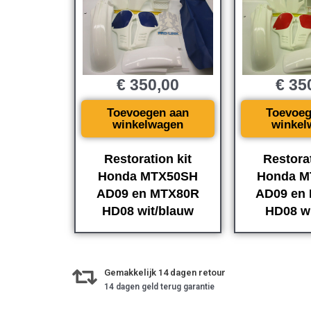
€
350,00
€
35
Toevoegen aan
Toevoeg
winkelwagen
winkel
Restoration kit
Restorat
Honda MTX50SH
Honda M
AD09 en MTX80R
AD09 en
HD08 wit/blauw
HD08 wi
Gemakkelijk 14 dagen retour
14 dagen geld terug garantie