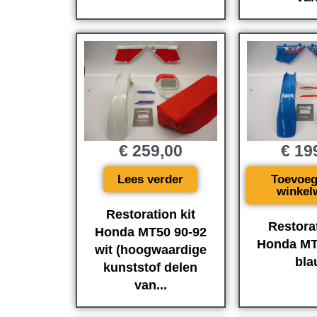
€
259,00
€
19
Lees verder
Toevoeg
winkel
Restoration kit
Restorat
Honda MT50 90-92
Honda MT
wit (hoogwaardige
bla
kunststof delen
van...