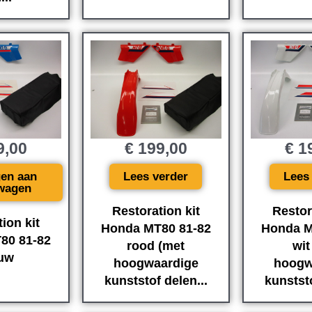
9,00
€
199,00
€
19
en aan
Lees verder
Lees
wagen
Restoration kit
Restor
ion kit
Honda MT80 81-82
Honda M
80 81-82
rood (met
wit
uw
hoogwaardige
hoogw
kunststof delen...
kunststo