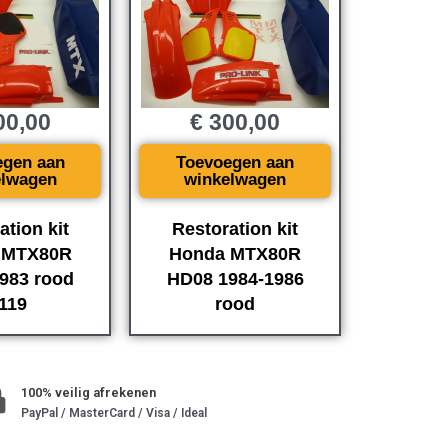
0,00
€
300,00
egen aan
Toevoegen aan
elwagen
winkelwagen
ation kit
Restoration kit
 MTX80R
Honda MTX80R
983 rood
HD08 1984-1986
119
rood
100% veilig afrekenen
PayPal / MasterCard / Visa / Ideal