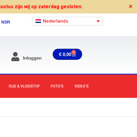
stus zijn wij op zaterdag gesloten.
✕
Nederlands
, NSR
0
Winkelwagen
€
0,00
Inloggen
OLIE & VLOEISTOF
FOTO’S
VIDEO’S