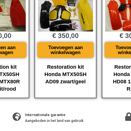
0,00
€
350,00
€
30
en aan
Toevoegen aan
Toevo
wagen
winkelwagen
wink
ion kit
Restoration kit
Restor
TX50SH
Honda MTX50SH
Honda
 MTX80R
AD09 zwart/geel
HD08 1
t/rood
R
Internationale garantie
Aangeboden in het land van gebruik