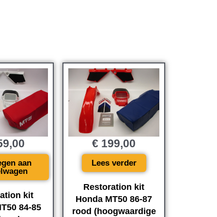
9,00
€
199,00
egen aan
Lees verder
elwagen
Restoration kit
ation kit
Honda MT50 86-87
T50 84-85
rood (hoogwaardige