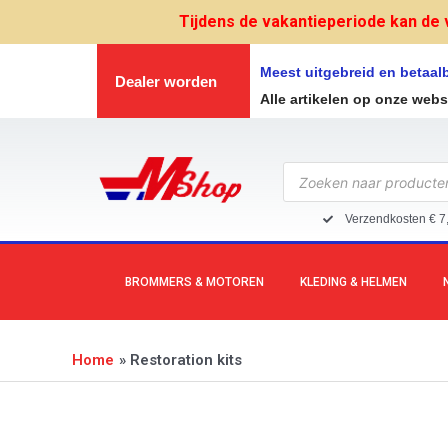
Ga
Tijdens de vakantieperiode kan de 
naar
de
Meest uitgebreid en betaa
Dealer worden
inhoud
Alle artikelen op onze web
Producten
zoeken
Verzendkosten € 7
BROMMERS & MOTOREN
KLEDING & HELMEN
Home
Restoration kits