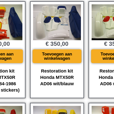
0,00
€
350,00
€
35
en aan
Toevoegen aan
Toevo
wagen
winkelwagen
wink
ion kit
Restoration kit
Restor
MTX50R
Honda MTX50R
Honda
84-1986
AD06 wit/blauw
AD06 
 stickers)