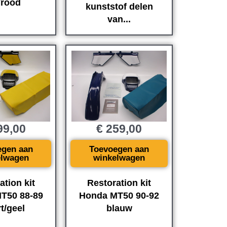
/rood
kunststof delen
van...
9,00
€
259,00
egen aan
Toevoegen aan
elwagen
winkelwagen
ation kit
Restoration kit
T50 88-89
Honda MT50 90-92
t/geel
blauw