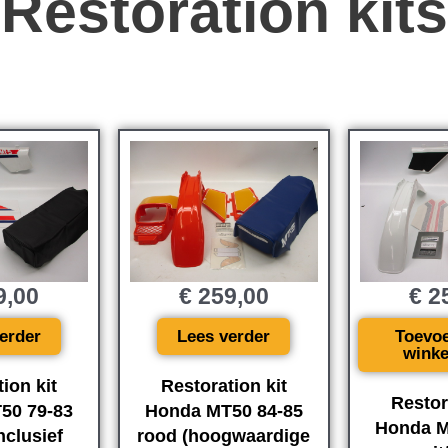
Restoration kits
9,00
€
259,00
€
25
erder
Lees verder
Toevo
wink
ion kit
Restoration kit
Restor
50 79-83
Honda MT50 84-85
Honda M
nclusief
rood (hoogwaardige