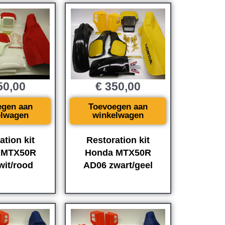
0,00
€
350,00
egen aan
Toevoegen aan
elwagen
winkelwagen
ation kit
Restoration kit
 MTX50R
Honda MTX50R
wit/rood
AD06 zwart/geel