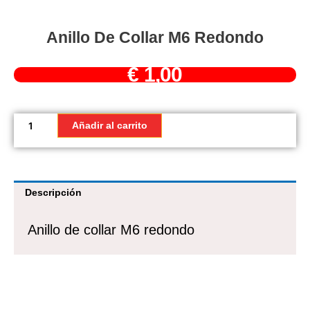
Anillo De Collar M6 Redondo
€
1,00
Anillo
de
Añadir al carrito
collar
M6
redondo
cantidad
Descripción
Anillo de collar M6 redondo