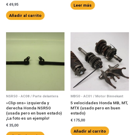
€
49,95
Leer más
Añadir al carrito
NSR50 - AC08 / Parte delantera
MB50 - AC01 / Motor Binnekant
»Clip ons» izquierda y
5 velocidades Honda MB, MT,
derecha Honda NSR50
MTX (usado pero en buen
(usada pero en buen estado)
estado)
¡La foto es un ejemplo!
€
175,00
€
35,00
Añadir al carrito