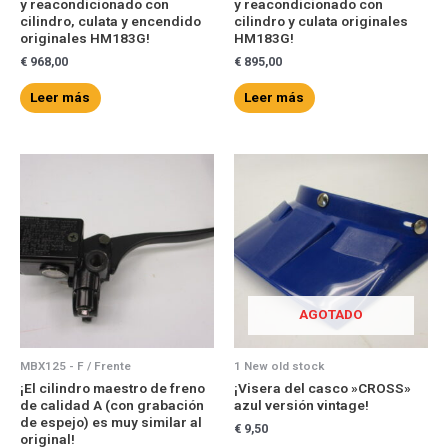
y reacondicionado con
y reacondicionado con
cilindro, culata y encendido
cilindro y culata originales
originales HM183G!
HM183G!
€
968,00
€
895,00
Leer más
Leer más
AGOTADO
MBX125 - F / Frente
1 New old stock
¡El cilindro maestro de freno
¡Visera del casco »CROSS»
de calidad A (con grabación
azul versión vintage!
de espejo) es muy similar al
€
9,50
original!