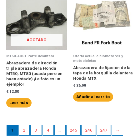
AGOTADO
MT50-AD01 Parte delantera
Oferta actual ciclomotores y
motocicletas
Abrazadera de dirección
Abrazadera de fijación de la
triple abrazadera Honda
tapa de la horquilla delantera
MT50, MT80 (usada pero en
Honda MTX
buen estado) ¡La foto es un
ejemplo!
€
36,99
€
12,00
Añadir al carrito
Leer más
1
2
3
4
…
245
246
247
→