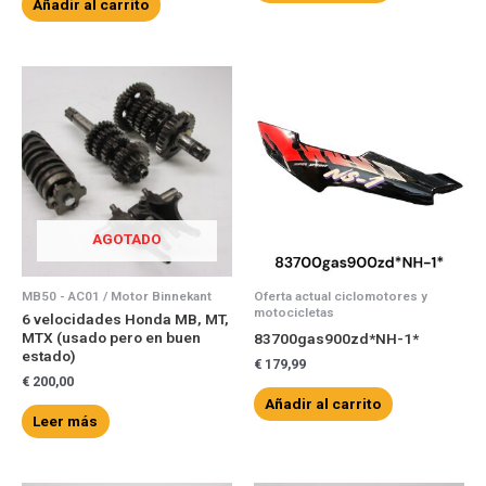
Añadir al carrito
AGOTADO
MB50 - AC01 / Motor Binnekant
Oferta actual ciclomotores y
motocicletas
6 velocidades Honda MB, MT,
MTX (usado pero en buen
83700gas900zd*NH-1*
estado)
€
179,99
€
200,00
Añadir al carrito
Leer más