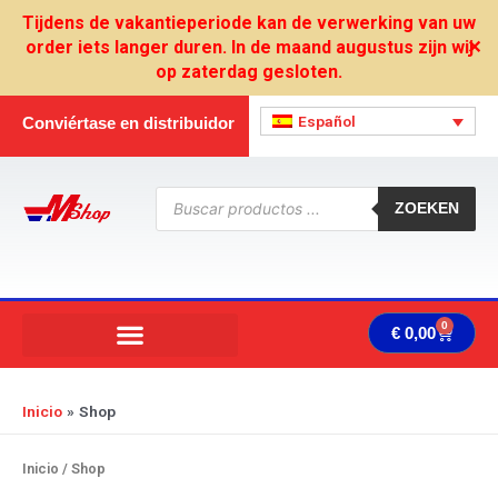
Ir
Tijdens de vakantieperiode kan de verwerking van uw
al
order iets langer duren. In de maand augustus zijn wij
✕
contenido
op zaterdag gesloten.
Español
Conviértase en distribuidor
Búsqueda
de
ZOEKEN
productos
0
Carrit
€
0,00
Inicio
Shop
Inicio
/ Shop