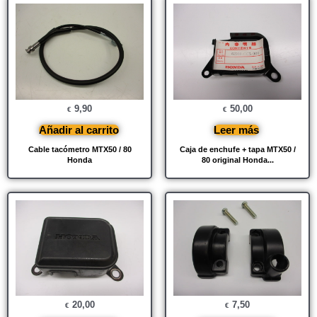
9,90
50,00
€
€
Añadir al carrito
Leer más
Cable tacómetro MTX50 / 80
Caja de enchufe + tapa MTX50 /
Honda
80 original Honda...
20,00
7,50
€
€