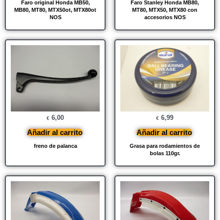
Faro original Honda MB50,
Faro Stanley Honda MB80,
MB80, MT80, MTX50ot, MTX80ot
MT80, MTX50, MTX80 con
NOS
accesorios NOS
6,00
6,99
€
€
Añadir al carrito
Añadir al carrito
freno de palanca
Grasa para rodamientos de
bolas 110gr.