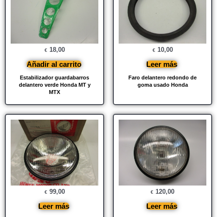
18,00
10,00
€
€
Añadir al carrito
Leer más
Estabilizador guardabarros
Faro delantero redondo de
delantero verde Honda MT y
goma usado Honda
MTX
99,00
120,00
€
€
Leer más
Leer más