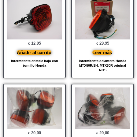
12,95
29,95
€
€
Añadir al carrito
Leer más
Intermitente cristale bajo con
Intermitente delantero Honda
tornillo Honda
MTX50R/SH, MTX80R original
NOS
20,00
20,00
€
€