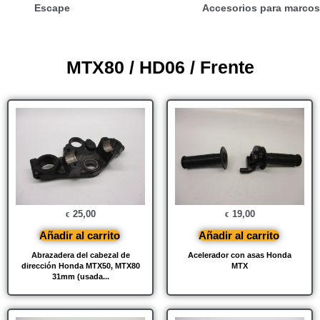
Escape
Accesorios para marcos
MTX80 / HD06 / Frente
25,00
19,00
€
€
Añadir al carrito
Añadir al carrito
Abrazadera del cabezal de
Acelerador con asas Honda
dirección Honda MTX50, MTX80
MTX
31mm (usada...