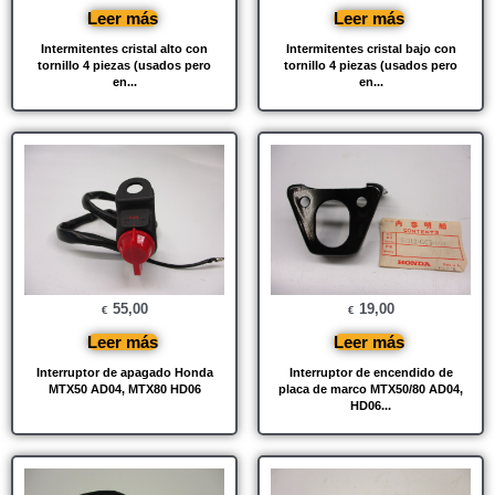
Leer más
Leer más
Intermitentes cristal alto con
Intermitentes cristal bajo con
tornillo 4 piezas (usados ​​pero
tornillo 4 piezas (usados ​​pero
en...
en...
55,00
19,00
€
€
Leer más
Leer más
Interruptor de apagado Honda
Interruptor de encendido de
MTX50 AD04, MTX80 HD06
placa de marco MTX50/80 AD04,
HD06...