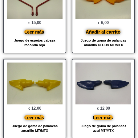
15,00
6,00
€
€
Leer más
Añadir al carrito
Juego de espejos cabeza
Juego de goma de palancas
redonda roja
amarillo »ECO» MT/MTX
12,00
12,00
€
€
Leer más
Leer más
Juego de goma de palancas
Juego de goma de palancas
amarillo MT/MTX
azul MT/MTX