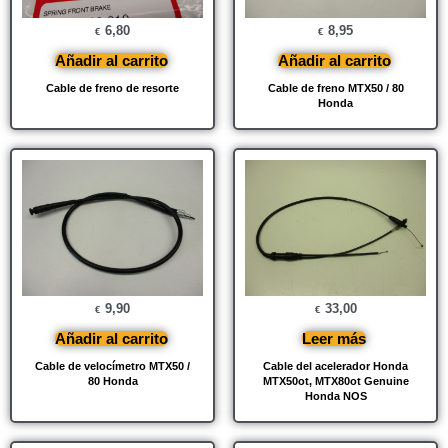
6,80
8,95
€
€
Añadir al carrito
Añadir al carrito
Cable de freno de resorte
Cable de freno MTX50 / 80
Honda
9,90
33,00
€
€
Añadir al carrito
Leer más
Cable de velocímetro MTX50 /
Cable del acelerador Honda
80 Honda
MTX50ot, MTX80ot Genuine
Honda NOS