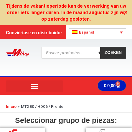
Ir
Tijdens de vakantieperiode kan de verwerking van uw
al
order iets langer duren. In de maand augustus zijn wij
✕
contenido
op zaterdag gesloten.
Español
Conviértase en distribuidor
Búsqueda
de
ZOEKEN
productos
0
Carrit
€
0,00
Inicio
MTX80 / HD06 / Frente
Seleccionar grupo de piezas: