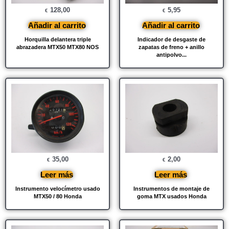
128,00
5,95
€
€
Añadir al carrito
Añadir al carrito
Horquilla delantera triple
Indicador de desgaste de
abrazadera MTX50 MTX80 NOS
zapatas de freno + anillo
antipolvo...
35,00
2,00
€
€
Leer más
Leer más
Instrumento velocímetro usado
Instrumentos de montaje de
MTX50 / 80 Honda
goma MTX usados ​​Honda