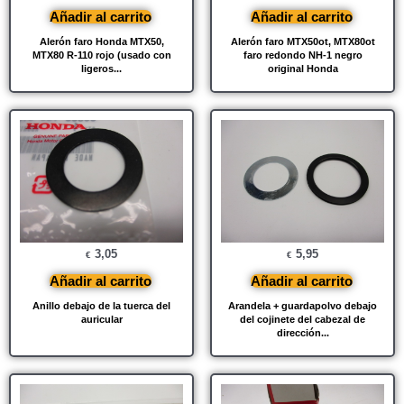
Añadir al carrito
Añadir al carrito
Alerón faro Honda MTX50,
Alerón faro MTX50ot, MTX80ot
MTX80 R-110 rojo (usado con
faro redondo NH-1 negro
ligeros...
original Honda
3,05
5,95
€
€
Añadir al carrito
Añadir al carrito
Anillo debajo de la tuerca del
Arandela + guardapolvo debajo
auricular
del cojinete del cabezal de
dirección...