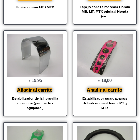
Espejo cabeza redonda Honda
Enviar cromo MT / MTX
MB, MT, MTX original Honda
(se...
19,95
18,00
€
€
Añadir al carrito
Añadir al carrito
Estabilizador de la horquilla
Estabilizador guardabarros
delantera (¡mueva los
delantero rosa Honda MT y
agujeros!)
MTX