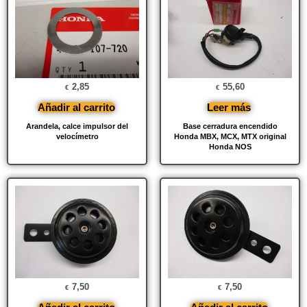
2,85
55,60
€
€
Añadir al carrito
Leer más
Arandela, calce impulsor del
Base cerradura encendido
velocímetro
Honda MBX, MCX, MTX original
Honda NOS
7,50
7,50
€
€