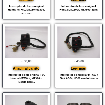
Interruptor de luces original
Interruptor de luces original
Honda MTX50, MTX80 (usado,
Honda MTX50ot, MTX80ot NOS
pero en...
30,00
45,00
€
€
Añadir al carrito
Leer más
Interruptor de luz original TEC
interruptor de manillar MTX50 /
Honda MTX50ot, MTX80ot
80ot AD04, HD06 usado Honda
(usado pero...