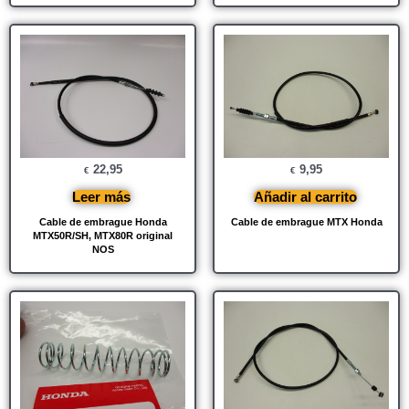
22,95
9,95
€
€
Leer más
Añadir al carrito
Cable de embrague Honda
Cable de embrague MTX Honda
MTX50R/SH, MTX80R original
NOS