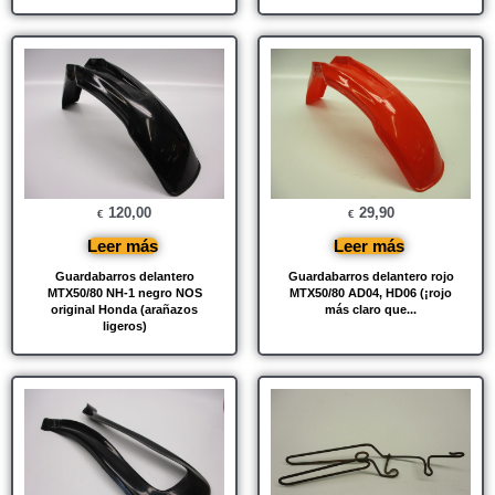
120,00
29,90
€
€
Leer más
Leer más
Guardabarros delantero
Guardabarros delantero rojo
MTX50/80 NH-1 negro NOS
MTX50/80 AD04, HD06 (¡rojo
original Honda (arañazos
más claro que...
ligeros)