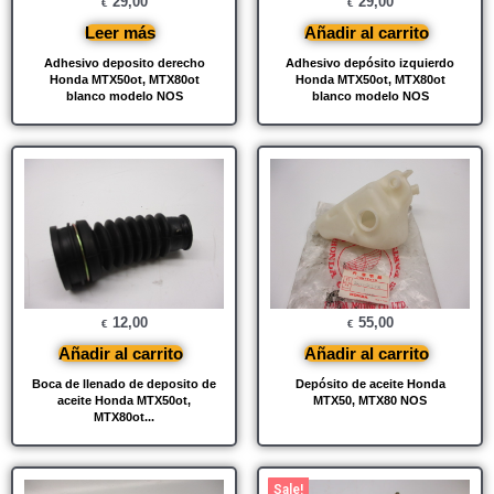
29,00
29,00
€
€
Leer más
Añadir al carrito
Adhesivo deposito derecho
Adhesivo depósito izquierdo
Honda MTX50ot, MTX80ot
Honda MTX50ot, MTX80ot
blanco modelo NOS
blanco modelo NOS
12,00
55,00
€
€
Añadir al carrito
Añadir al carrito
Boca de llenado de deposito de
Depósito de aceite Honda
aceite Honda MTX50ot,
MTX50, MTX80 NOS
MTX80ot...
El
El
Sale!
precio
precio