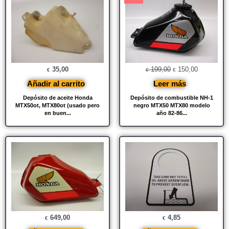
original
actual
era:
es:
€ 199,00.
€ 150,00.
35,00
199,00
150,00
€
€
€
Añadir al carrito
Leer más
Depósito de aceite Honda
Depósito de combustible NH-1
MTX50ot, MTX80ot (usado pero
negro MTX50 MTX80 modelo
en buen...
año 82-86...
649,00
4,85
€
€