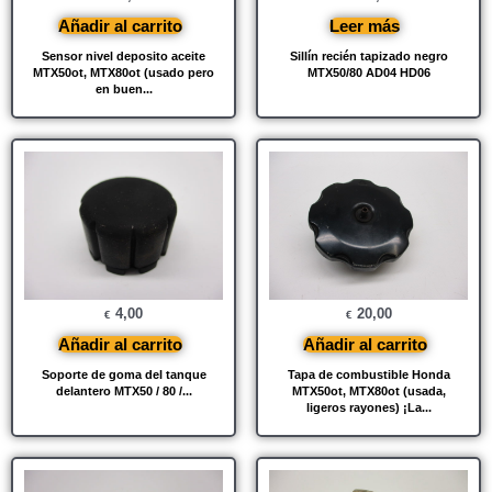
Añadir al carrito
Leer más
Sensor nivel deposito aceite
Sillín recién tapizado negro
MTX50ot, MTX80ot (usado pero
MTX50/80 AD04 HD06
en buen...
4,00
20,00
€
€
Añadir al carrito
Añadir al carrito
Soporte de goma del tanque
Tapa de combustible Honda
delantero MTX50 / 80 /...
MTX50ot, MTX80ot (usada,
ligeros rayones) ¡La...