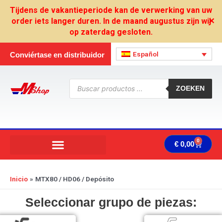
Ir
Tijdens de vakantieperiode kan de verwerking van uw
al
order iets langer duren. In de maand augustus zijn wij
✕
contenido
op zaterdag gesloten.
Español
Conviértase en distribuidor
Búsqueda
de
ZOEKEN
productos
0
Carrit
€
0,00
Inicio
MTX80 / HD06 / Depósito
Seleccionar grupo de piezas: