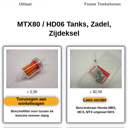
Uitlaat
Frame Toebehoren
MTX80 / HD06 Tanks, Zadel,
Zijdeksel
2,50
82,50
€
€
Toevoegen aan
Lees verder
winkelwagen
Benzinekraan Honda MBX,
Benzinefilter voor tussen de
MCX, MTX origineel NOS
benzine toevoer slang