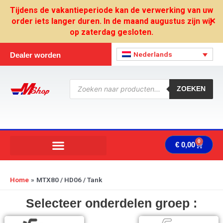
Ga
Tijdens de vakantieperiode kan de verwerking van uw
naar
order iets langer duren. In de maand augustus zijn wij
✕
de
op zaterdag gesloten.
inhoud
Nederlands
Dealer worden
Producten
zoeken
ZOEKEN
0
Wink
€
0,00
Home
MTX80 / HD06 / Tank
Selecteer onderdelen groep :