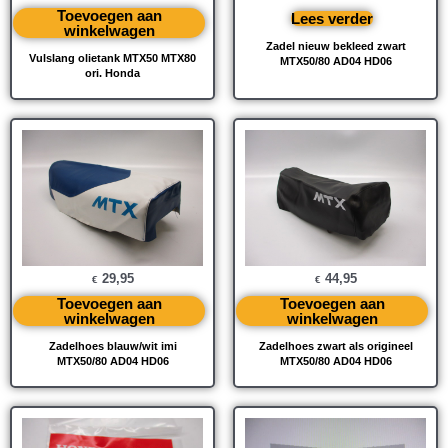
Toevoegen aan
Lees verder
winkelwagen
Zadel nieuw bekleed zwart
Vulslang olietank MTX50 MTX80
MTX50/80 AD04 HD06
ori. Honda
29,95
44,95
€
€
Toevoegen aan
Toevoegen aan
winkelwagen
winkelwagen
Zadelhoes blauw/wit imi
Zadelhoes zwart als origineel
MTX50/80 AD04 HD06
MTX50/80 AD04 HD06