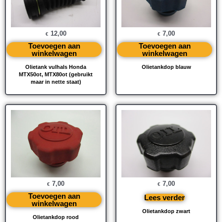
12,00
7,00
€
€
Toevoegen aan
Toevoegen aan
winkelwagen
winkelwagen
Olietank vulhals Honda
Olietankdop blauw
MTX50ot, MTX80ot (gebruikt
maar in nette staat)
7,00
7,00
€
€
Toevoegen aan
Lees verder
winkelwagen
Olietankdop zwart
Olietankdop rood