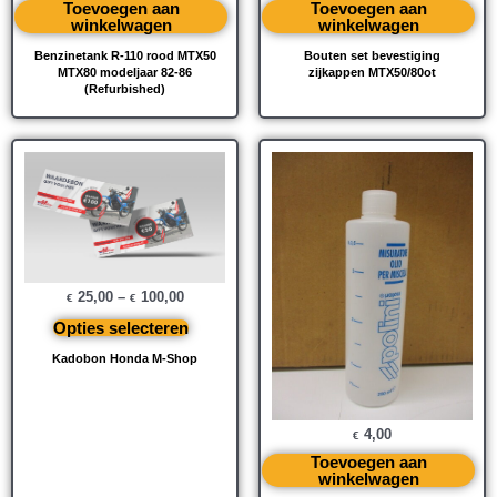
Toevoegen aan
Toevoegen aan
winkelwagen
winkelwagen
Benzinetank R-110 rood MTX50
Bouten set bevestiging
MTX80 modeljaar 82-86
zijkappen MTX50/80ot
(Refurbished)
25,00
–
100,00
€
€
Opties selecteren
Kadobon Honda M-Shop
4,00
€
Toevoegen aan
winkelwagen