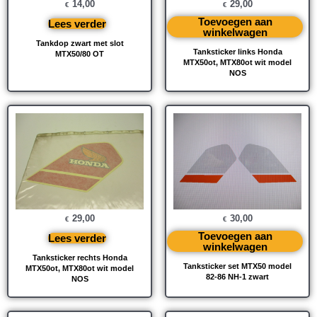
14,00
29,00
€
€
Toevoegen aan
Lees verder
winkelwagen
Tankdop zwart met slot
Tanksticker links Honda
MTX50/80 OT
MTX50ot, MTX80ot wit model
NOS
29,00
30,00
€
€
Toevoegen aan
Lees verder
winkelwagen
Tanksticker rechts Honda
Tanksticker set MTX50 model
MTX50ot, MTX80ot wit model
82-86 NH-1 zwart
NOS