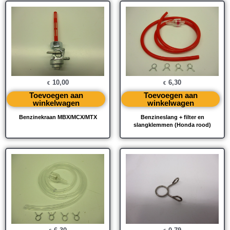
10,00
6,30
€
€
Toevoegen aan
Toevoegen aan
winkelwagen
winkelwagen
Benzinekraan MBX/MCX/MTX
Benzineslang + filter en
slangklemmen (Honda rood)