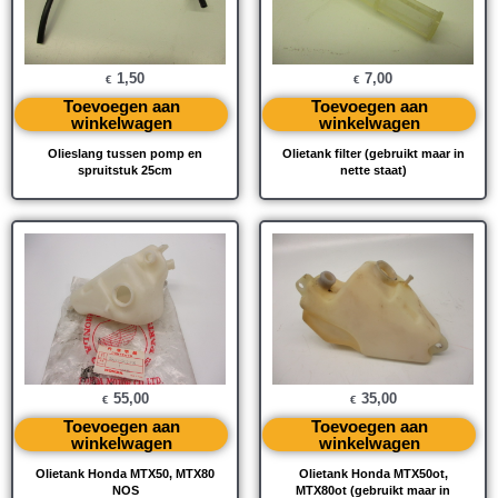
1,50
7,00
€
€
Toevoegen aan
Toevoegen aan
winkelwagen
winkelwagen
Olieslang tussen pomp en
Olietank filter (gebruikt maar in
spruitstuk 25cm
nette staat)
55,00
35,00
€
€
Toevoegen aan
Toevoegen aan
winkelwagen
winkelwagen
Olietank Honda MTX50, MTX80
Olietank Honda MTX50ot,
NOS
MTX80ot (gebruikt maar in