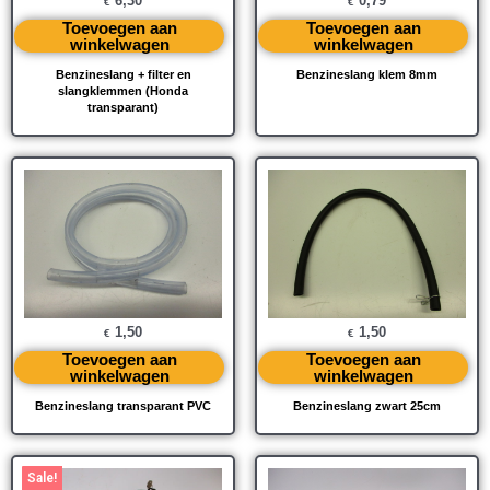
6,30
0,79
€
€
Toevoegen aan
Toevoegen aan
winkelwagen
winkelwagen
Benzineslang + filter en
Benzineslang klem 8mm
slangklemmen (Honda
transparant)
1,50
1,50
€
€
Toevoegen aan
Toevoegen aan
winkelwagen
winkelwagen
Benzineslang transparant PVC
Benzineslang zwart 25cm
Oorspronkelijke
Huidige
Sale!
prijs
prijs