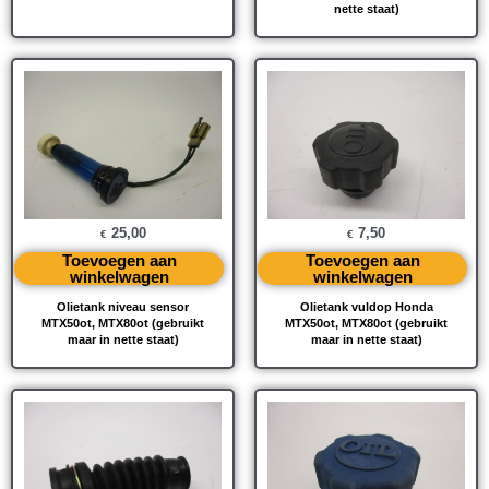
nette staat)
25,00
7,50
€
€
Toevoegen aan
Toevoegen aan
winkelwagen
winkelwagen
Olietank niveau sensor
Olietank vuldop Honda
MTX50ot, MTX80ot (gebruikt
MTX50ot, MTX80ot (gebruikt
maar in nette staat)
maar in nette staat)