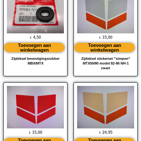
4,50
15,00
€
€
Toevoegen aan
Toevoegen aan
winkelwagen
winkelwagen
Zijdeksel bevestigingsrubber
Zijdeksel stickerset ”strepen”
MBX/MTX
MTX50/80 model 82-86 NH-1
zwart
15,00
24,95
€
€
Toevoegen aan
Toevoegen aan