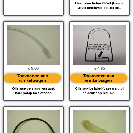
Maatbeker Polini 250ml (Handig
als je onderweg olie bij de...
9,00
4,85
€
€
Toevoegen aan
Toevoegen aan
winkelwagen
winkelwagen
Olie aanvoerslang van tank
Olie service label (deze werd bij
naar pomp met verloop
de dealer op nieuwe...