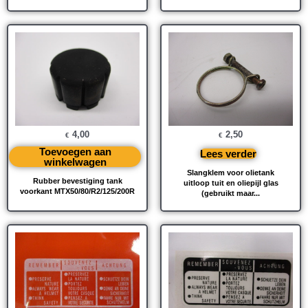
4,00
2,50
€
€
Toevoegen aan
Lees verder
winkelwagen
Slangklem voor olietank
Rubber bevestiging tank
uitloop tuit en oliepijl glas
voorkant MTX50/80/R2/125/200R
(gebruikt maar...