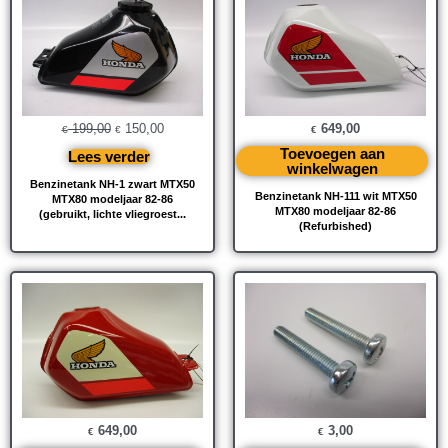
was:
is:
€ 199,00.
€ 150,00.
199,00
150,00
649,00
€
€
€
Toevoegen aan
Lees verder
winkelwagen
Benzinetank NH-1 zwart MTX50
Benzinetank NH-111 wit MTX50
MTX80 modeljaar 82-86
MTX80 modeljaar 82-86
(gebruikt, lichte vliegroest...
(Refurbished)
649,00
3,00
€
€