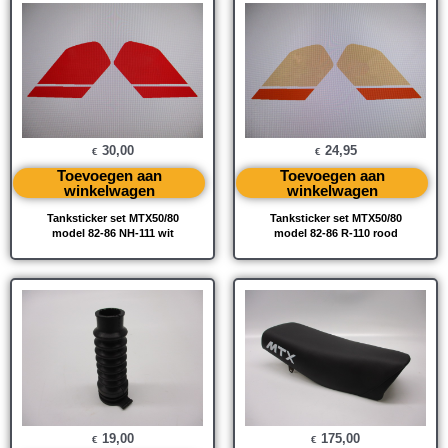
30,00
24,95
€
€
Toevoegen aan
Toevoegen aan
winkelwagen
winkelwagen
Tanksticker set MTX50/80
Tanksticker set MTX50/80
model 82-86 NH-111 wit
model 82-86 R-110 rood
19,00
175,00
€
€