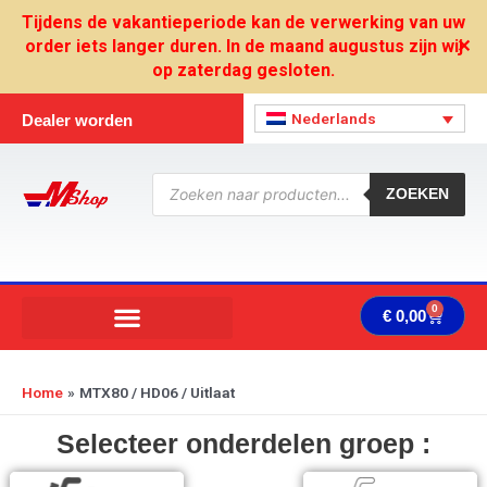
Ga
Tijdens de vakantieperiode kan de verwerking van uw
naar
order iets langer duren. In de maand augustus zijn wij
✕
de
op zaterdag gesloten.
inhoud
Nederlands
Dealer worden
Producten
zoeken
ZOEKEN
0
Wink
€
0,00
Home
MTX80 / HD06 / Uitlaat
Selecteer onderdelen groep :