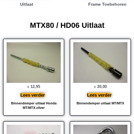
Uitlaat
Frame Toebehoren
MTX80 / HD06 Uitlaat
12,95
20,00
€
€
Lees verder
Lees verder
Binnendemper uitlaat Honda
Binnendemper uitlaat MT/MTX
MT/MTX zilver