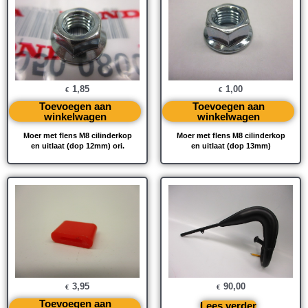
1,85
1,00
€
€
Toevoegen aan
Toevoegen aan
winkelwagen
winkelwagen
Moer met flens M8 cilinderkop
Moer met flens M8 cilinderkop
en uitlaat (dop 12mm) ori.
en uitlaat (dop 13mm)
3,95
90,00
€
€
Toevoegen aan
Lees verder