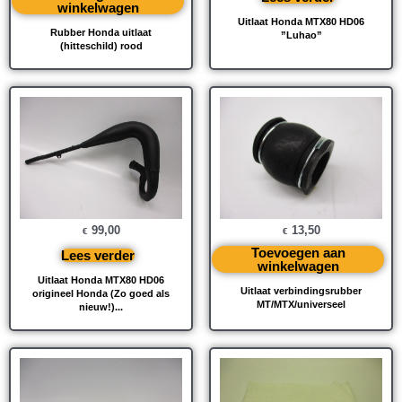
winkelwagen
Uitlaat Honda MTX80 HD06
Rubber Honda uitlaat
”Luhao”
(hitteschild) rood
99,00
13,50
€
€
Toevoegen aan
Lees verder
winkelwagen
Uitlaat Honda MTX80 HD06
Uitlaat verbindingsrubber
origineel Honda (Zo goed als
MT/MTX/universeel
nieuw!)...