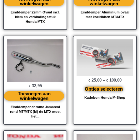
winkelwagen
winkelwagen
Einddemper 22mm Ovaal incl.
Einddemper Aluminium ovaal
klem en verbindingsstuk
met koelribben MT/MTX
Honda MTX
25,00
–
100,00
€
€
32,95
€
Opties selecteren
Toevoegen aan
winkelwagen
Kadobon Honda M-Shop
Einddemper chrome Jamarcol
rond MT/MTX (bij de MTX moet
het...