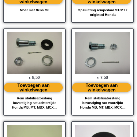
winkelwagen
winkelwagen
Moer met flens M6
Opsluitring rempedaal MT/MTX
origineel Honda
8,50
7,50
€
€
Toevoegen aan
Toevoegen aan
winkelwagen
winkelwagen
Rem stabilisatorstang
Rem stabilisatorstang
bevestiging set achterzijde
bevestiging set voorzijde
Honda MB, MT, MBX, MCX,...
Honda MB, MT, MBX, MCX,...