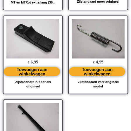
Zijstandaard moer origineel
MT en MTXot extra lang (36...
6,95
4,95
€
€
Toevoegen aan
Toevoegen aan
winkelwagen
winkelwagen
Zijstandaard rubber als
Zijstandaard veer origineel
origineel
model