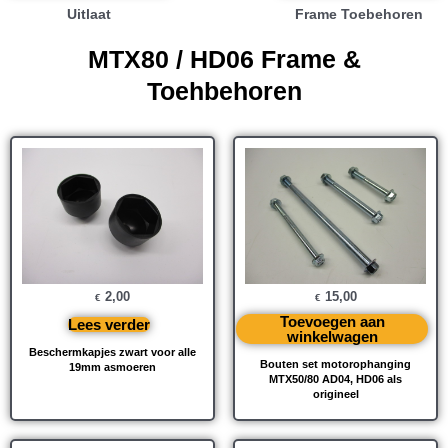
Uitlaat
Frame Toebehoren
MTX80 / HD06 Frame &
Toehbehoren
2,00
15,00
€
€
Toevoegen aan
Lees verder
winkelwagen
Beschermkapjes zwart voor alle
Bouten set motorophanging
19mm asmoeren
MTX50/80 AD04, HD06 als
origineel