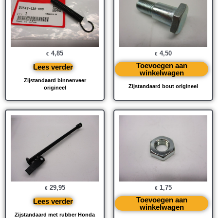
4,85
4,50
€
€
Toevoegen aan
Lees verder
winkelwagen
Zijstandaard binnenveer
Zijstandaard bout origineel
origineel
29,95
1,75
€
€
Toevoegen aan
Lees verder
winkelwagen
Zijstandaard met rubber Honda