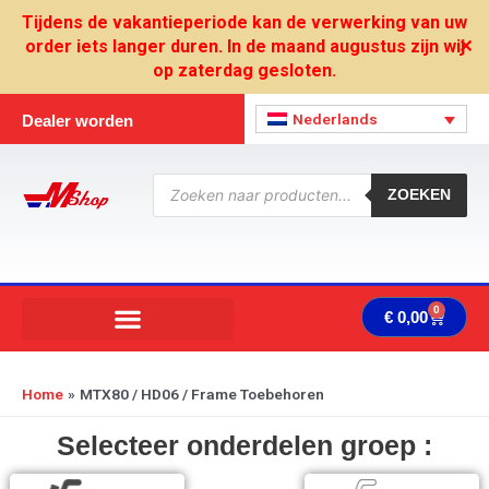
Ga
Tijdens de vakantieperiode kan de verwerking van uw
naar
order iets langer duren. In de maand augustus zijn wij
✕
de
op zaterdag gesloten.
inhoud
Nederlands
Dealer worden
Producten
zoeken
ZOEKEN
0
Wink
€
0,00
Home
MTX80 / HD06 / Frame Toebehoren
Selecteer onderdelen groep :