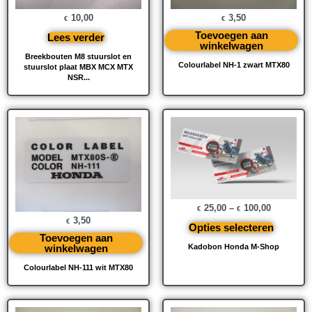
10,00
3,50
€
€
Toevoegen aan
Lees verder
winkelwagen
Breekbouten M8 stuurslot en
Colourlabel NH-1 zwart MTX80
stuurslot plaat MBX MCX MTX
NSR...
25,00
–
100,00
€
€
3,50
€
Opties selecteren
Toevoegen aan
winkelwagen
Kadobon Honda M-Shop
Colourlabel NH-111 wit MTX80