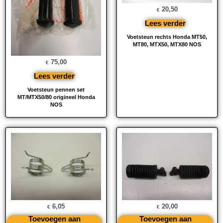
20,50
€
Lees verder
Voetsteun rechts Honda MT50,
MT80, MTX50, MTX80 NOS
75,00
€
Lees verder
Voetsteun pennen set
MT/MTX50/80 origineel Honda
NOS
6,05
20,00
€
€
Toevoegen aan
Toevoegen aan