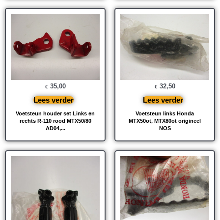
35,00
32,50
€
€
Lees verder
Lees verder
Voetsteun houder set Links en
Voetsteun links Honda
rechts R-110 rood MTX50/80
MTX50ot, MTX80ot origineel
AD04,...
NOS