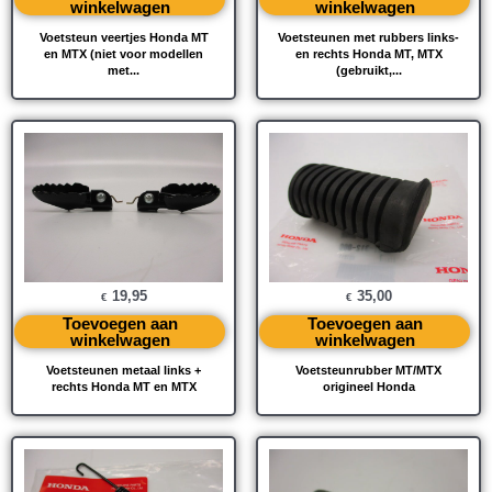
winkelwagen
winkelwagen
Voetsteun veertjes Honda MT
Voetsteunen met rubbers links-
en MTX (niet voor modellen
en rechts Honda MT, MTX
met...
(gebruikt,...
19,95
35,00
€
€
Toevoegen aan
Toevoegen aan
winkelwagen
winkelwagen
Voetsteunen metaal links +
Voetsteunrubber MT/MTX
rechts Honda MT en MTX
origineel Honda