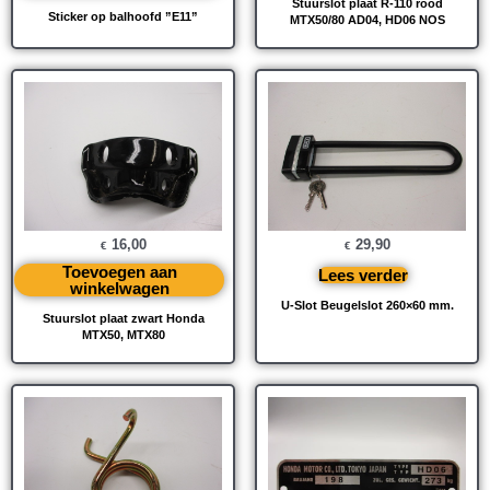
Stuurslot plaat R-110 rood
Sticker op balhoofd ”E11”
MTX50/80 AD04, HD06 NOS
16,00
29,90
€
€
Toevoegen aan
Lees verder
winkelwagen
U-Slot Beugelslot 260×60 mm.
Stuurslot plaat zwart Honda
MTX50, MTX80