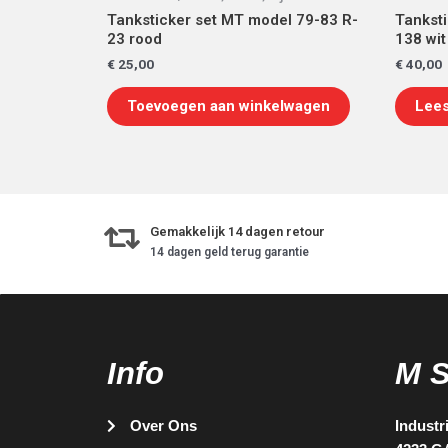
Tanksticker set MT model 79-83 R-
Tankst
23 rood
138 wit
€
25,00
€
40,00
Toevoegen aan winkelwagen
Lees
Gemakkelijk 14 dagen retour
14 dagen geld terug garantie
Info
M 
Over Ons
Industr