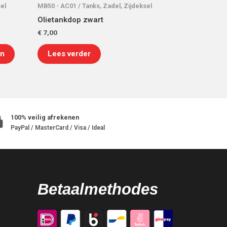
el
MB50 - AC01 / Tanks, Zadel, Zijdeksel
Olietankdop zwart
€
7,00
en
Lees verder
100% veilig afrekenen
PayPal / MasterCard / Visa / Ideal
Betaalmethodes