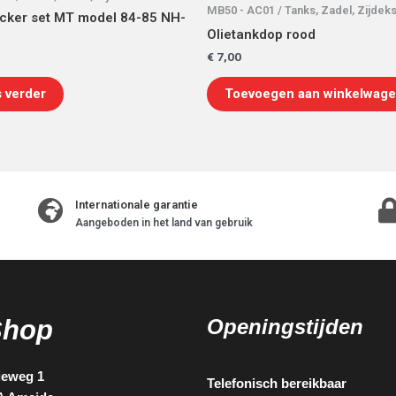
MB50 - AC01 / Tanks, Zadel, Zijdeks
icker set MT model 84-85 NH-
Olietankdop rood
€
7,00
 verder
Toevoegen aan winkelwag
Internationale garantie
Aangeboden in het land van gebruik
Shop
Openingstijden
ieweg 1
Telefonisch bereikbaar