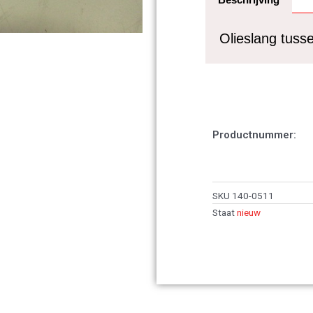
25cm
aantal
Olieslang tuss
Productnummer:
SKU
140-0511
Staat
nieuw