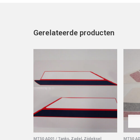
Gerelateerde producten
MT50 AD01 / Tanks, Zadel, Zijdeksel
MT50 AD0