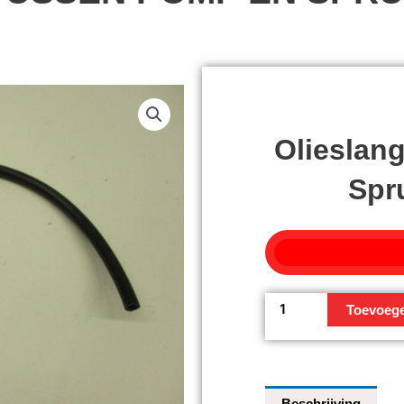
Olieslan
Spr
Olieslang
Toevoeg
tussen
pomp
en
spruitstuk
Beschrijving