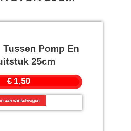
g Tussen Pomp En
uitstuk 25cm
€
1,50
en aan winkelwagen