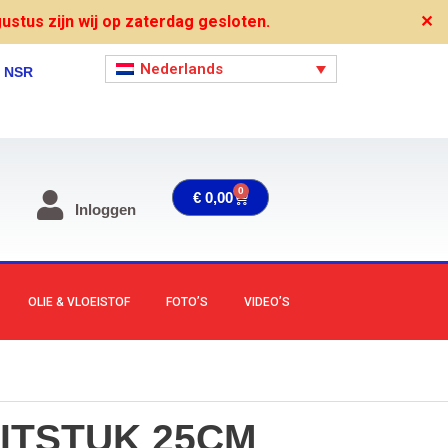
stus zijn wij op zaterdag gesloten.
✕
Nederlands
, NSR
0
Winkelwagen
€
0,00
Inloggen
OLIE & VLOEISTOF
FOTO’S
VIDEO’S
ITSTUK 25CM