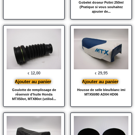
Gobelet doseur Polini 250ml
(Pratique si vous souhaitez
ajouter de...
12,00
29,95
€
€
Ajouter au panier
Ajouter au panier
Goulotte de remplissage de
Housse de selle bleu/blanc imi
réservoir d’huile Honda
MTX50/80 AD04 HD06
MTX50ot, MTX80ot (utilisé...