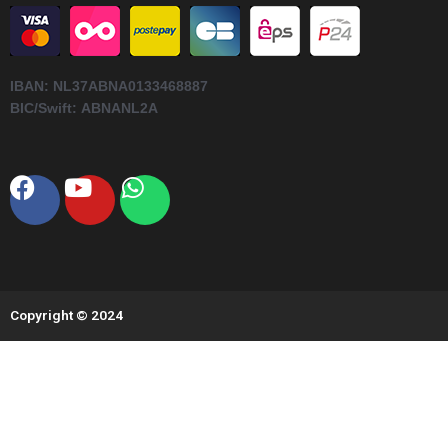
IBAN:
NL37ABNA0133468887
BIC/Swift:
ABNANL2A
Facebook
Youtube
Whatsapp
Copyright © 2024