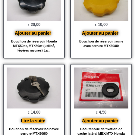
20,00
10,00
€
€
Ajouter au panier
Ajouter au panier
Bouchon de réservoir Honda
Bouchon de réservoir jaune
MTX50ot, MTX80ot (utilisé,
avec serrure MTX50/80
légères rayures) La...
14,00
4,50
€
€
Lire la suite
Ajouter au panier
Bouchon de réservoir noir avec
Caoutchouc de fixation de
serrure MTX50/80
cache latéral MBX/MTX Honda