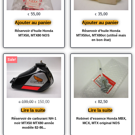
55,00
35,00
€
€
Ajouter au panier
Ajouter au panier
Réservoir d’huile Honda
Réservoir d’huile Honda
MTX50, MTX80 NOS
MTX50ot, MTX80ot (utilisé mais
en bon état)
Le
Le
Sale!
prix
prix
initial
actuel
était :
est :
€ 199,00.
€ 150,00.
199,00
150,00
82,50
€
€
€
Lire la suite
Lire la suite
Réservoir de carburant NH-1
Robinet d’essence Honda MBX,
noir MTX50 MTX80 année
MCX, MTX original NOS
modèle 82-86...