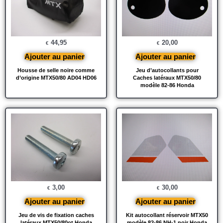
44,95
20,00
€
€
Ajouter au panier
Ajouter au panier
Housse de selle noire comme
Jeu d’autocollants pour
d’origine MTX50/80 AD04 HD06
Caches latéraux MTX50/80
modèle 82-86 Honda
3,00
30,00
€
€
Ajouter au panier
Ajouter au panier
Jeu de vis de fixation caches
Kit autocollant réservoir MTX50
latéraux MTX50/80ot Honda
modèle 82-86 NH-1 noir Honda