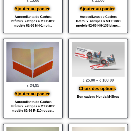
15,00
15,00
€
€
Ajouter au panier
Ajouter au panier
Autocollants de Caches
Autocollants de Caches
latéraux »stripes » MTX50/80
latéraux »stripes » MTX50/80
modèle 82-86 NH-1 noir...
modèle 82-86 NH-138 blanc...
25,00
–
100,00
€
€
24,95
€
Choix des options
Ajouter au panier
Bon cadeau Honda M-Shop
Autocollants de Caches
latéraux »stripes » MTX50/80
modèle 82-86 R-110 rouge...