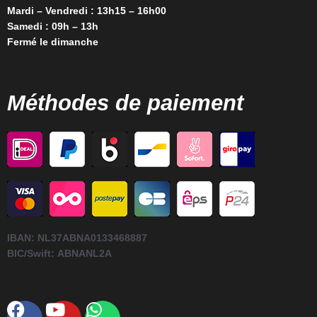
Mardi – Vendredi : 13h15 – 16h00
Samedi : 09h – 13h
Fermé le dimanche
Méthodes de paiement
IBAN:
NL37ABNA0133468887
BIC/Swift:
ABNANL2A
Facebook
Youtube
Whatsapp