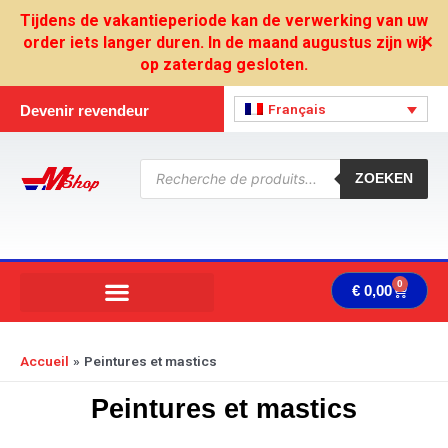
Aller
Tijdens de vakantieperiode kan de verwerking van uw
au
order iets langer duren. In de maand augustus zijn wij
✕
contenu
op zaterdag gesloten.
Français
Devenir revendeur
Recherche
de
ZOEKEN
produits
0
Panie
€
0,00
Accueil
Peintures et mastics
Peintures et mastics