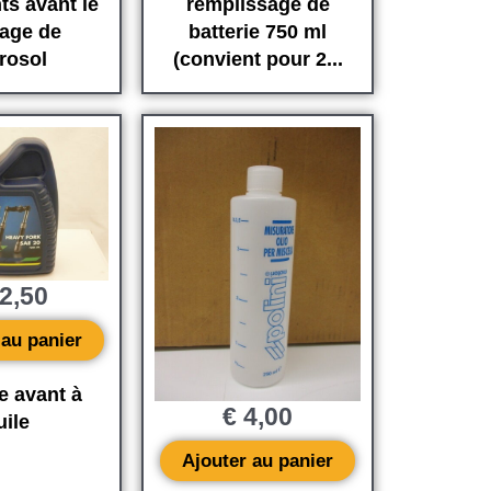
ts avant le
remplissage de
age de
batterie 750 ml
érosol
(convient pour 2...
2,50
 au panier
e avant à
€
4,00
uile
Ajouter au panier