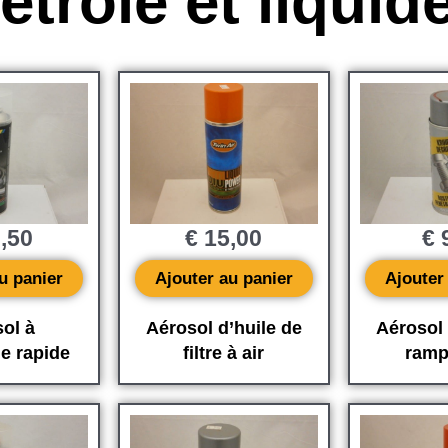
étrole et liquid
,50
€
15,00
€
9
u panier
Ajouter au panier
Ajouter
ol à
Aérosol d’huile de
Aérosol 
e rapide
filtre à air
ram