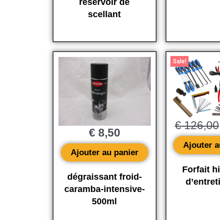
réservoir de
scellant
Sale!
€
126,00
€
8,50
Ajouter a
Ajouter au panier
Forfait hi
dégraissant froid-
d’entret
caramba-intensive-
500ml