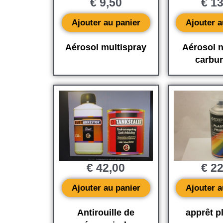
€
9,50
€
13
Ajouter au panier
Ajouter a
Aérosol multispray
Aérosol n
carbur
€
42,00
€
22
Ajouter au panier
Ajouter a
Antirouille de
apprêt p