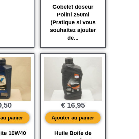
Gobelet doseur
Polini 250ml
(Pratique si vous
souhaitez ajouter
de...
,50
€
16,95
 au panier
Ajouter au panier
oite 10W40
Huile Boite de