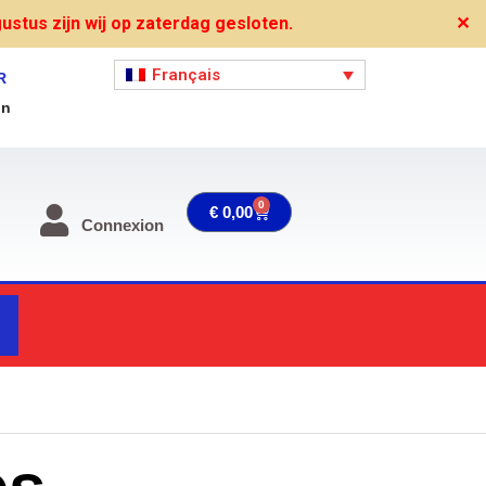
stus zijn wij op zaterdag gesloten.
✕
Français
R
on
0
Panier
€
0,00
Connexion