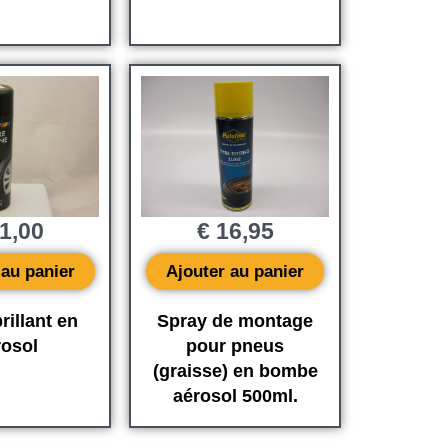
1,00
€
16,95
 au panier
Ajouter au panier
rillant en
Spray de montage
rosol
pour pneus
(graisse) en bombe
aérosol 500ml.