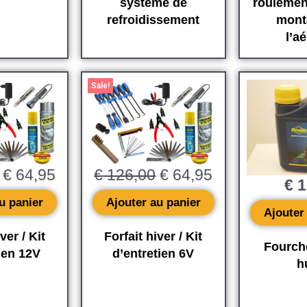
système de
roulemen
refroidissement
mont
l’a
Le
Le
Le
Le
prix
prix
prix
prix
Sale!
initial
actuel
initial
actuel
était :
est :
était :
est :
€ 126,00.
€ 64,95.
€ 126,00.
€ 64,95.
€
64,95
€
126,00
€
64,95
€
1
u panier
Ajouter au panier
Ajouter
ver / Kit
Forfait hiver / Kit
Fourch
ien 12V
d’entretien 6V
h