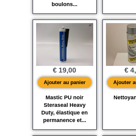
boulons...
€
19,00
€
4
Ajouter au panier
Ajouter a
Mastic PU noir
Nettoyan
Steraseal Heavy
Duty, élastique en
permanence et...