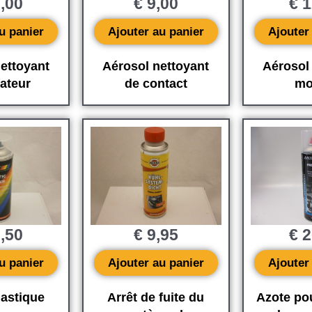
,00
€
9,00
€
1
u panier
Ajouter au panier
Ajouter
ettoyant
Aérosol nettoyant
Aérosol
ateur
de contact
mo
,50
€
9,95
€
2
u panier
Ajouter au panier
Ajouter
lastique
Arrêt de fuite du
Azote pou