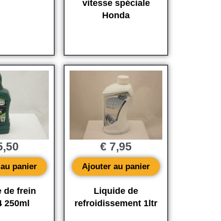
vitesse spéciale
Honda
,50
€
7,95
 au panier
Ajouter au panier
 de frein
Liquide de
4 250ml
refroidissement 1ltr