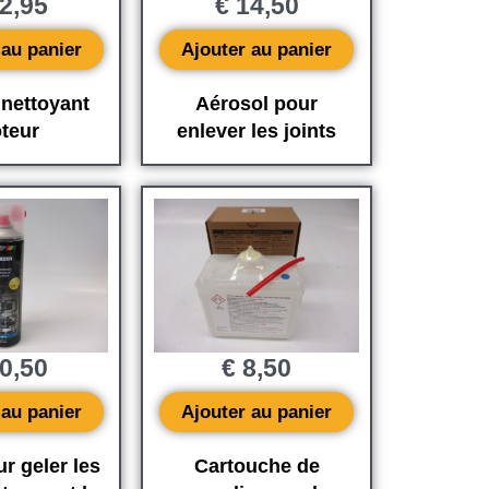
2,95
€
14,50
 au panier
Ajouter au panier
 nettoyant
Aérosol pour
teur
enlever les joints
0,50
€
8,50
 au panier
Ajouter au panier
r geler les
Cartouche de