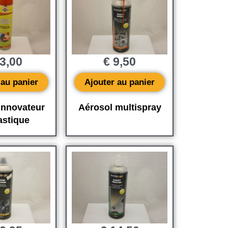
3,00
€
9,50
 au panier
Ajouter au panier
innovateur
Aérosol multispray
astique