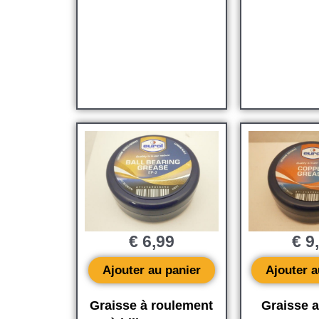
€
6,99
€
9
Ajouter au panier
Ajouter a
Graisse à roulement
Graisse a