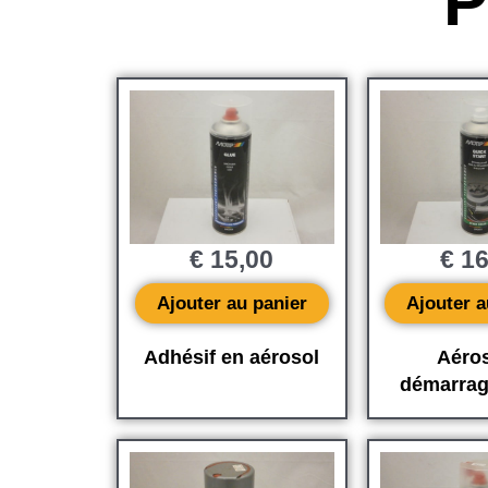
P
€
15,00
€
16
Ajouter au panier
Ajouter a
Adhésif en aérosol
Aéros
démarrag