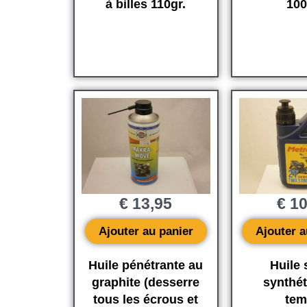
à billes 110gr.
100
€
13,95
€
10
Ajouter au panier
Ajouter a
Huile pénétrante au
Huile 
graphite (desserre
synthét
tous les écrous et
tem