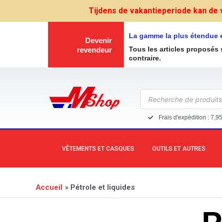
Aller
Tijdens de vakantieperiode kan de 
au
contenu
La gamme la plus étendue 
Devenir
Tous les articles proposés 
revendeur
contraire.
Recherche
de
produits
Frais d'expédition : 7,9
VÊTEMENTS ET CASQUES
OUTILS ET AUTRES
Accueil
Pétrole et liquides