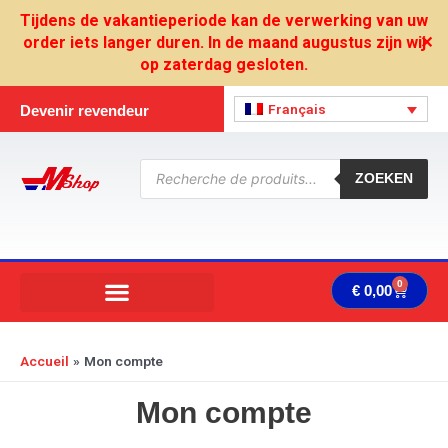
Aller
Tijdens de vakantieperiode kan de verwerking van uw
au
order iets langer duren. In de maand augustus zijn wij
✕
contenu
op zaterdag gesloten.
Français
Devenir revendeur
Recherche
de
ZOEKEN
produits
0
Panie
€
0,00
Accueil
Mon compte
Mon compte