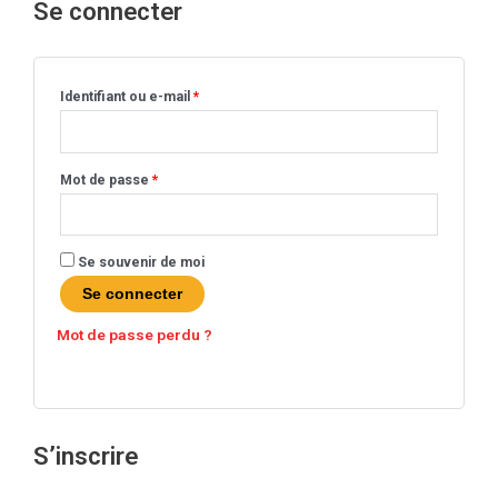
Se connecter
Obligatoire
Obligatoire
Obligatoire
Identifiant ou e-mail
*
Mot de passe
*
Se souvenir de moi
Se connecter
Mot de passe perdu ?
S’inscrire