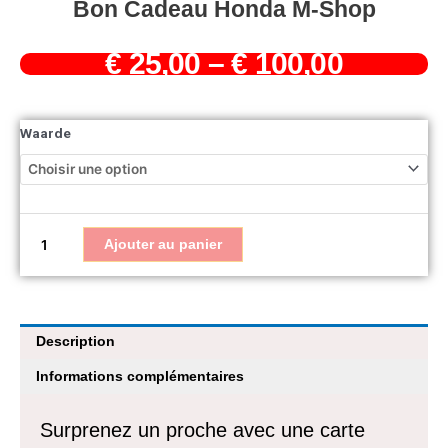
Bon Cadeau Honda M-Shop
€
25,00
–
€
100,00
quantité
de
Waarde
Bon
cadeau
Honda
M-
Shop
Ajouter au panier
Description
Informations complémentaires
Surprenez un proche avec une carte