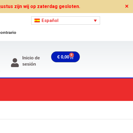
stus zijn wij op zaterdag gesloten.
✕
Español
ontrario
0
Carrito
€
0,00
Inicio de
sesión
o