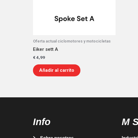
Oferta actual ciclomotores y motocicletas
Eiker sett A
€
4,99
Añadir al carrito
Info
M 
Sobre nosotros
Industr