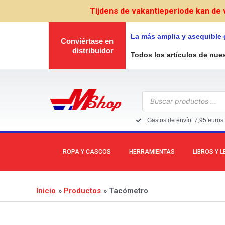
Ir
Tijdens de vakantieperiode kan de 
al
contenido
La más amplia y asequible
Conviértase en
distribuidor
Todos los artículos de nue
Búsqueda
de
productos
Gastos de envío: 7,95 euros 
ROPA Y CASCOS
HERRAMIENTAS
LIBROS Y 
Inicio
Productos
Tacómetro