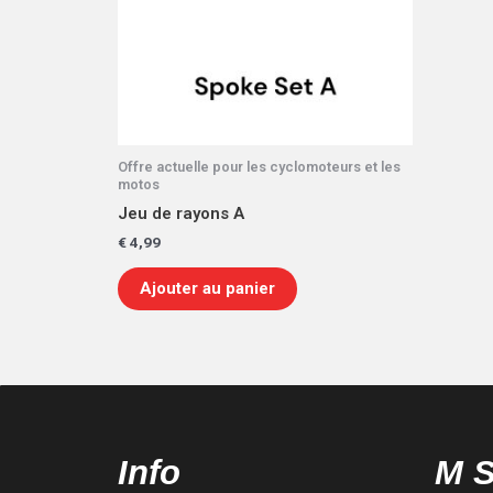
Offre actuelle pour les cyclomoteurs et les
motos
Jeu de rayons A
€
4,99
Ajouter au panier
Info
M 