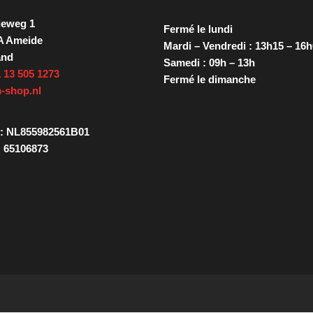
ieweg 1
Fermé le lundi
A Ameide
Mardi – Vendredi : 13h15 – 16
and
Samedi : 09h – 13h
 13 505 1273
Fermé le dimanche
-shop.nl
: NL855982561B01
 65106873