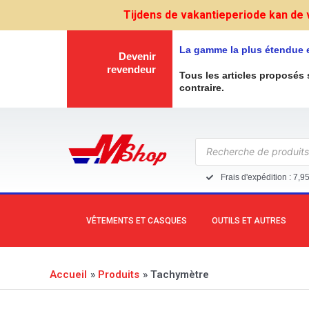
Aller
Tijdens de vakantieperiode kan de 
au
contenu
La gamme la plus étendue 
Devenir
revendeur
Tous les articles proposés 
contraire.
Recherche
de
produits
Frais d'expédition : 7,9
VÊTEMENTS ET CASQUES
OUTILS ET AUTRES
Accueil
Produits
Tachymètre