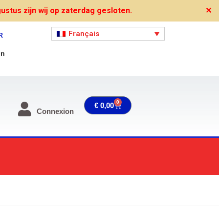
stus zijn wij op zaterdag gesloten.
✕
Français
R
on
0
Panier
€
0,00
Connexion