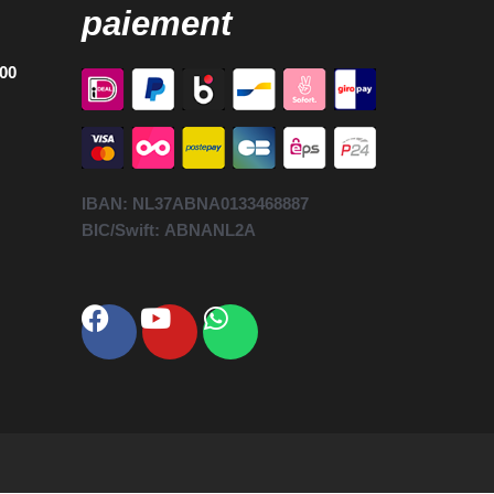
paiement
h00
IBAN:
NL37ABNA0133468887
BIC/Swift:
ABNANL2A
Facebook
Youtube
Whatsapp