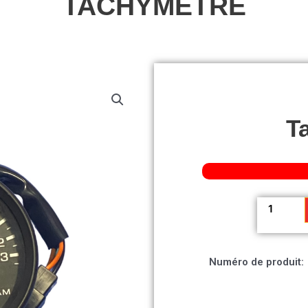
TACHYMÈTRE
T
quantité
de
Tachymèt
Numéro de produit: