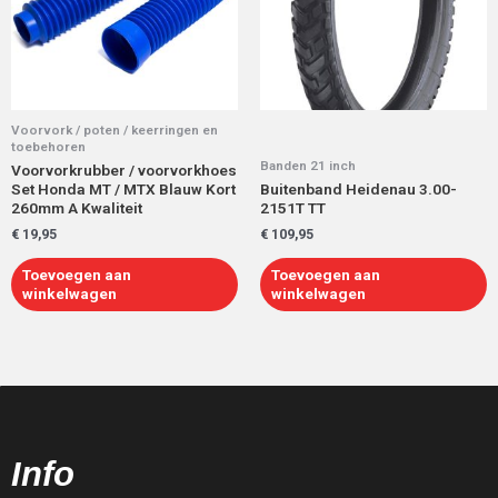
Voorvork / poten / keerringen en
toebehoren
Banden 21 inch
Voorvorkrubber / voorvorkhoes
Set Honda MT / MTX Blauw Kort
Buitenband Heidenau 3.00-
260mm A Kwaliteit
2151T TT
€
19,95
€
109,95
Toevoegen aan
Toevoegen aan
winkelwagen
winkelwagen
Info