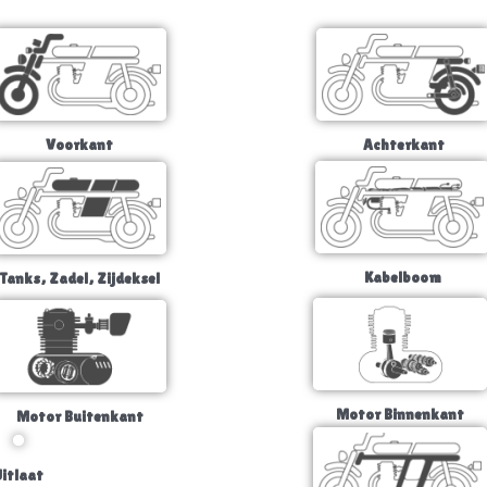
Voorkant
Achterkant
Kabelboom
Tanks, Zadel, Zijdeksel
Motor Binnenkant
Motor Buitenkant
itlaat