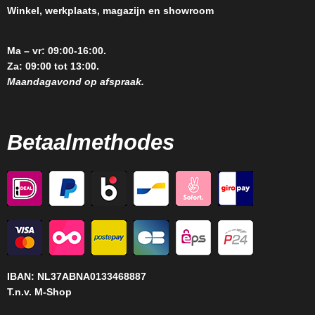
Winkel, werkplaats, magazijn en showroom
Ma – vr: 09:00-16:00.
Za: 09:00 tot 13:00.
Maandagavond op afspraak.
Betaalmethodes
IBAN:
NL37ABNA0133468887
T.n.v. M-Shop