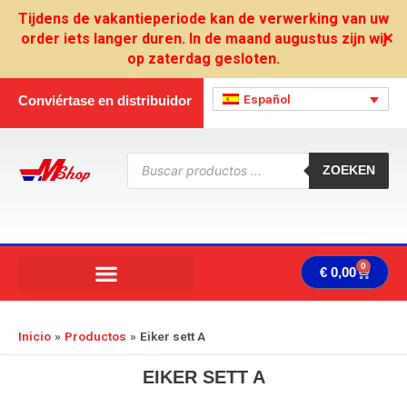
Ir
Tijdens de vakantieperiode kan de verwerking van uw
al
order iets langer duren. In de maand augustus zijn wij
✕
contenido
op zaterdag gesloten.
Español
Conviértase en distribuidor
Búsqueda
de
ZOEKEN
productos
0
Carrit
€
0,00
Inicio
Productos
Eiker sett A
EIKER SETT A