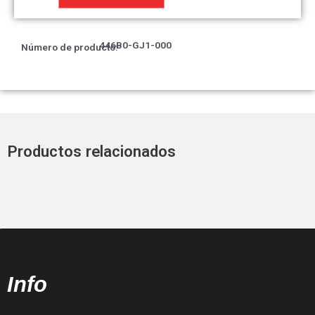
A
cantidad
446B0-GJ1-000
Número de producto:
Productos relacionados
Info