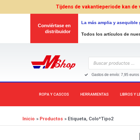
Ir
Tijdens de vakantieperiode kan de 
al
contenido
La más amplia y asequible
Conviértase en
distribuidor
Todos los artículos de nue
Búsqueda
de
productos
Gastos de envío: 7,95 euros 
ROPA Y CASCOS
HERRAMIENTAS
LIBROS Y 
Inicio
Productos
Etiqueta, Colo*Tipo2