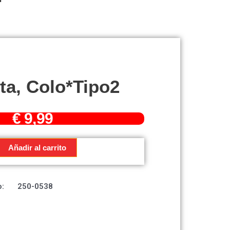
ta, Colo*Tipo2
€
9,99
Añadir al carrito
2
:
250-0538