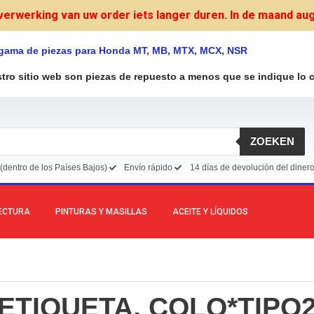
verwerking van uw order iets langer duren. In de maand augu
 gama de piezas para Honda MT, MB, MTX, MCX, NSR
stro sitio web son piezas de repuesto a menos que se indique lo c
ZOEKEN
(dentro de los Países Bajos)
Envío rápido
14 días de devolución del diner
LECTURA
PINTURAS Y MASILLAS
ACEITE Y LÍQUIDOS
ETIQUETA, COLO*TIPO