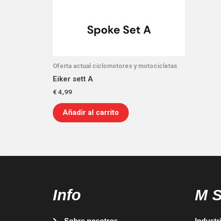
Oferta actual ciclomotores y motocicletas
Eiker sett A
€
4,99
Añadir al carrito
Info
M 
Sobre nosotros
Industr