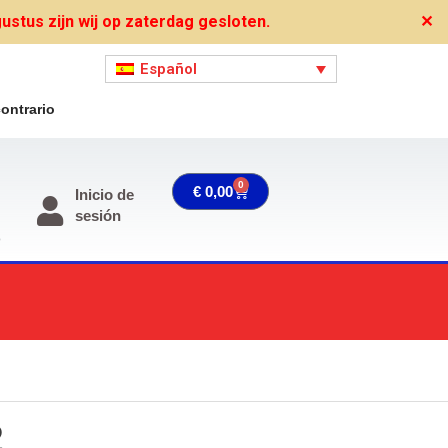
stus zijn wij op zaterdag gesloten.
✕
Español
ontrario
0
Carrito
€
0,00
Inicio de
sesión
o
2