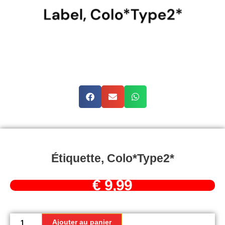
Étiquette, Colo*Type2*
€
9,99
quantité
de
Ajouter au panier