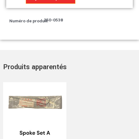
Étiquette,
Colo*Type2*
250-0538
Numéro de produit:
Produits apparentés