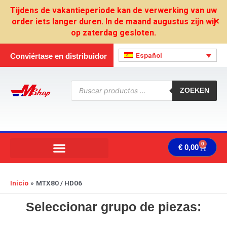
Ir
Tijdens de vakantieperiode kan de verwerking van uw
al
order iets langer duren. In de maand augustus zijn wij
✕
contenido
op zaterdag gesloten.
Español
Conviértase en distribuidor
Búsqueda
de
ZOEKEN
productos
0
Carrit
€
0,00
Inicio
MTX80 / HD06
Seleccionar grupo de piezas: