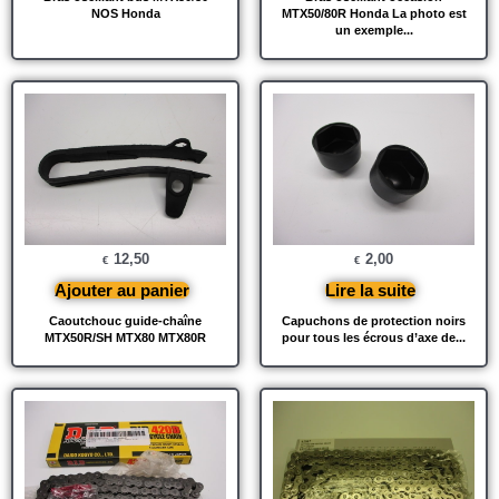
NOS Honda
MTX50/80R Honda La photo est
un exemple...
12,50
2,00
€
€
Ajouter au panier
Lire la suite
Caoutchouc guide-chaîne
Capuchons de protection noirs
MTX50R/SH MTX80 MTX80R
pour tous les écrous d’axe de...