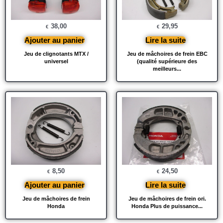
38,00
29,95
€
€
Ajouter au panier
Lire la suite
Jeu de clignotants MTX /
Jeu de mâchoires de frein EBC
universel
(qualité supérieure des
meilleurs...
8,50
24,50
€
€
Ajouter au panier
Lire la suite
Jeu de mâchoires de frein
Jeu de mâchoires de frein ori.
Honda
Honda Plus de puissance...