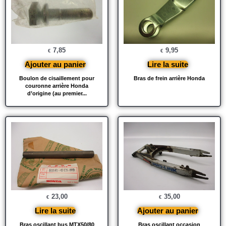
7,85
9,95
€
€
Ajouter au panier
Lire la suite
Boulon de cisaillement pour
Bras de frein arrière Honda
couronne arrière Honda
d’origine (au premier...
23,00
35,00
€
€
Lire la suite
Ajouter au panier
Bras oscillant bus MTX50/80
Bras oscillant occasion