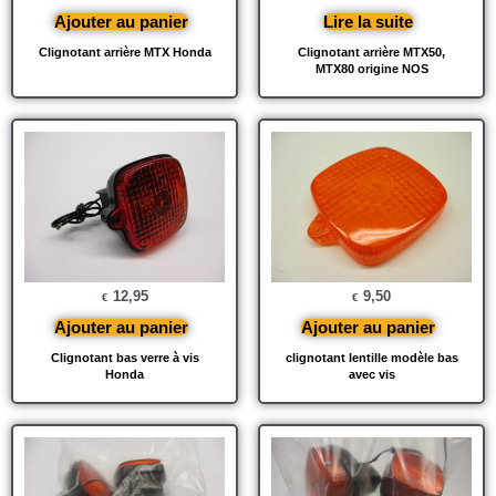
Ajouter au panier
Lire la suite
Clignotant arrière MTX Honda
Clignotant arrière MTX50,
MTX80 origine NOS
12,95
9,50
€
€
Ajouter au panier
Ajouter au panier
Clignotant bas verre à vis
clignotant lentille modèle bas
Honda
avec vis