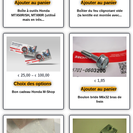
Ajouter au panier
Ajouter au panier
Boîte à outils Honda
Boîtier du feu clignotant vide
MTX50R/SH, MTX80R (utilisé
(la lentille est montée avec...
mais en très...
25,00
–
100,00
€
€
1,85
€
Choix des options
Ajouter au panier
Bon cadeau Honda M-Shop
Boulon bride M6x32 bras de
frein