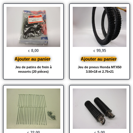
8,00
99,95
€
€
Ajouter au panier
Ajouter au panier
Jeu de patins de frein à
Jeu de pneus Honda MTX50
ressorts (20 pièces)
3.50×18 et 2.75×21
32,00
5,00
€
€