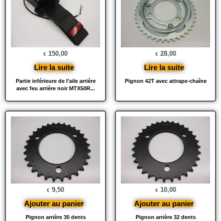
150,00
28,00
€
€
Lire la suite
Lire la suite
Partie inférieure de l’aile arrière
Pignon 42T avec attrape-chaîne
avec feu arrière noir MTX50R...
9,50
10,00
€
€
Ajouter au panier
Ajouter au panier
Pignon arrière 30 dents
Pignon arrière 32 dents