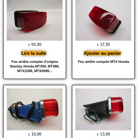
65,00
17,95
€
€
Lire la suite
Ajouter au panier
Feu arrière complet d’origine
Feu arrière complet MTX Honda
Stanley, Honda MTX50, MTX80,
MTX125R, MTX200R...
10,00
13,00
€
€