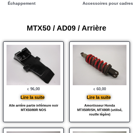
Échappement
Accessoires pour cadres
MTX50 / AD09 / Arrière
96,00
60,00
€
€
Lire la suite
Lire la suite
Aile arrière partie inférieure noir
Amortisseur Honda
MTX50/80R NOS
MTX50R/SH, MTX80R (utilisé,
rouille légère)