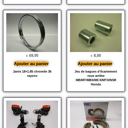
69,95
8,00
€
€
Ajouter au panier
Ajouter au panier
Jante 18×1.85 chromée 36
Jeu de bagues d’écartement
rayons
roue arrière
MB/MT/MBX/MCX/MTX/NSR
Honda