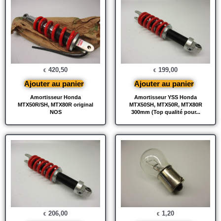
420,50
199,00
€
€
Ajouter au panier
Ajouter au panier
Amortisseur Honda
Amortisseur YSS Honda
MTX50R/SH, MTX80R original
MTX50SH, MTX50R, MTX80R
NOS
300mm (Top qualité pour...
206,00
1,20
€
€