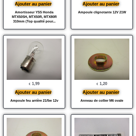
Ajouter au panier
Ajouter au panier
Amortisseur YSS Honda
Ampoule clignotante 12V 21W
MTX50SH, MTX50R, MTX80R
310mm (Top qualité pour...
1,99
1,20
€
€
Ajouter au panier
Ajouter au panier
Ampoule feu arrière 21/5w 12v
Anneau de collier M6 ovale