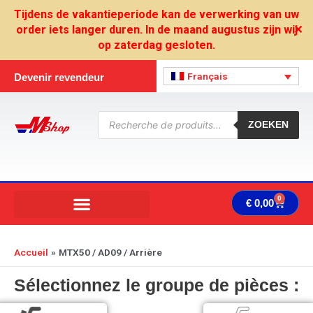
Aller
Tijdens de vakantieperiode kan de verwerking van uw
au
order iets langer duren. In de maand augustus zijn wij
✕
contenu
op zaterdag gesloten.
Français
Devenir revendeur
Recherche
de
ZOEKEN
produits
0
Panie
€
0,00
Accueil
MTX50 / AD09 / Arrière
Sélectionnez le groupe de pièces :