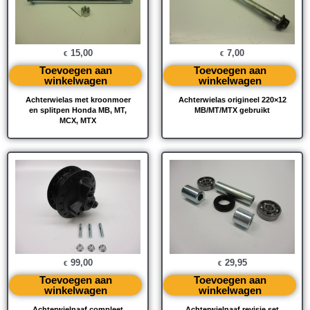
15,00
7,00
€
€
Toevoegen aan
Toevoegen aan
winkelwagen
winkelwagen
Achterwielas met kroonmoer
Achterwielas origineel 220×12
en splitpen Honda MB, MT,
MB/MT/MTX gebruikt
MCX, MTX
99,00
29,95
€
€
Toevoegen aan
Toevoegen aan
winkelwagen
winkelwagen
Achterwielnaaf compleet
Achterwielnaaf revisie set