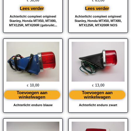
50,00
65,00
€
€
Lees verder
Lees verder
Achterlicht compleet origineel
Achterlicht compleet origineel
Stanley, Honda MTX50, MTX80,
Stanley, Honda MTX50, MTX80,
MTX125R, MTX200R (gebruikt...
MTX125R, MTX200R NOS
10,00
13,00
€
€
Toevoegen aan
Toevoegen aan
winkelwagen
winkelwagen
Achterlicht enduro blauw
Achterlicht enduro zwart