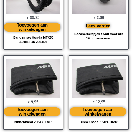
99,95
2,00
€
€
Toevoegen aan
Lees verder
winkelwagen
Beschermkapjes zwart voor alle
Banden set Honda MTX50
19mm asmoeren
3.50×18 en 2.75×21
9,95
12,95
€
€
Toevoegen aan
Toevoegen aan
winkelwagen
winkelwagen
Binnenband 2.75/3.00×18
Binnenband 3.50/4.10×18