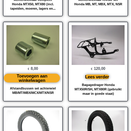
Honda MTX50, MTX80 (incl.
Honda MB, MT, MBX, MTX, NSR
tapeiden, moeren, lagers en...
8,00
120,00
€
€
Toevoegen aan
Lees verder
winkelwagen
Bagagedrager Honda
Afstandbussen set achterwiel
MTX50R/SH, MTX80R (gebruikt
MB/MT/MBX/MCX/MTX/NSR
maar in goede staat)