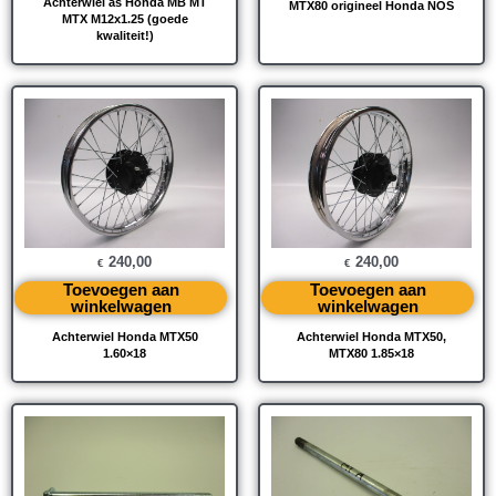
Achterwiel as Honda MB MT
MTX80 origineel Honda NOS
MTX M12x1.25 (goede
kwaliteit!)
240,00
240,00
€
€
Toevoegen aan
Toevoegen aan
winkelwagen
winkelwagen
Achterwiel Honda MTX50
Achterwiel Honda MTX50,
1.60×18
MTX80 1.85×18