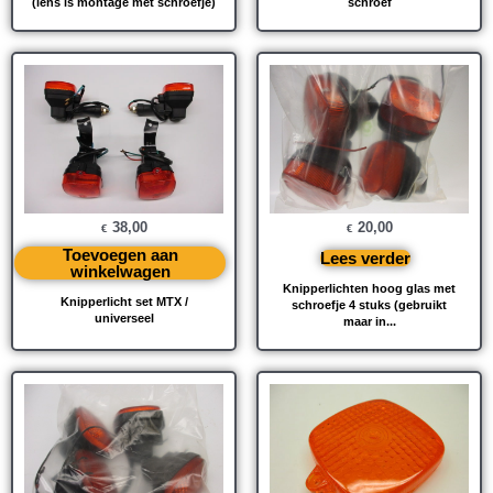
(lens is montage met schroefje)
schroef
38,00
20,00
€
€
Toevoegen aan
Lees verder
winkelwagen
Knipperlichten hoog glas met
Knipperlicht set MTX /
schroefje 4 stuks (gebruikt
universeel
maar in...