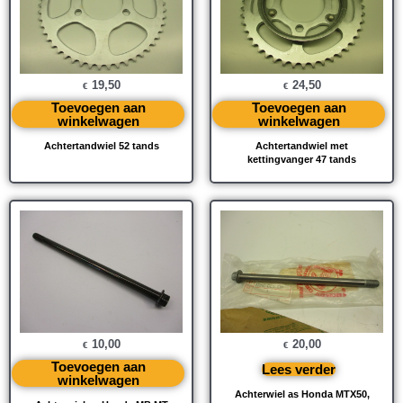
19,50
24,50
€
€
Toevoegen aan
Toevoegen aan
winkelwagen
winkelwagen
Achtertandwiel 52 tands
Achtertandwiel met
kettingvanger 47 tands
10,00
20,00
€
€
Toevoegen aan
Lees verder
winkelwagen
Achterwiel as Honda MTX50,