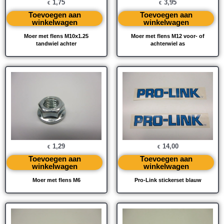
1,75
3,95
€
€
Toevoegen aan
Toevoegen aan
winkelwagen
winkelwagen
Moer met flens M10x1.25
Moer met flens M12 voor- of
tandwiel achter
achterwiel as
1,29
14,00
€
€
Toevoegen aan
Toevoegen aan
winkelwagen
winkelwagen
Moer met flens M6
Pro-Link stickerset blauw