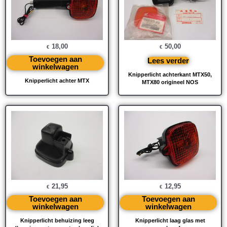
18,00
50,00
€
€
Toevoegen aan
Lees verder
winkelwagen
Knipperlicht achterkant MTX50,
Knipperlicht achter MTX
MTX80 origineel NOS
21,95
12,95
€
€
Toevoegen aan
Toevoegen aan
winkelwagen
winkelwagen
Knipperlicht behuizing leeg
Knipperlicht laag glas met