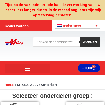
Ga
Tijdens de vakantieperiode kan de verwerking van uw
naar
order iets langer duren. In de maand augustus zijn wij
✕
de
op zaterdag gesloten.
inhoud
Nederlands
Dealer worden
Producten
zoeken
ZOEKEN
0
Wink
€
0,00
Home
MTX50 / AD09 / Achterkant
Selecteer onderdelen groep :