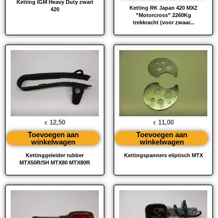
Ketting IGM Heavy Duty zwart
Ketting RK Japan 420 MXZ
420
”Motorcross” 2260Kg
trekkracht (voor zwaar...
12,50
11,00
€
€
Toevoegen aan
Toevoegen aan
winkelwagen
winkelwagen
Kettinggeleider rubber
Kettingspanners eliptisch MTX
MTX50R/SH MTX80 MTX80R