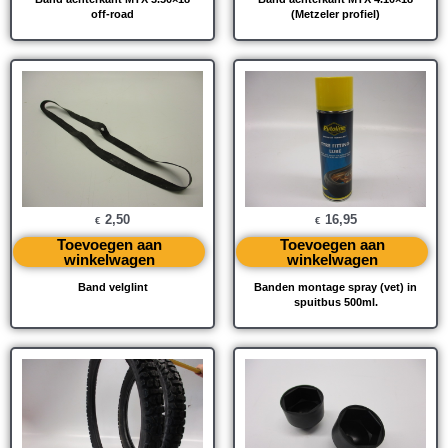
off-road
(Metzeler profiel)
2,50
16,95
€
€
Toevoegen aan
Toevoegen aan
winkelwagen
winkelwagen
Band velglint
Banden montage spray (vet) in
spuitbus 500ml.