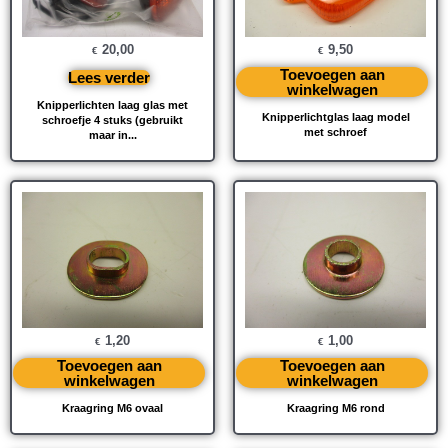
20,00
9,50
€
€
Toevoegen aan
Lees verder
winkelwagen
Knipperlichten laag glas met
Knipperlichtglas laag model
schroefje 4 stuks (gebruikt
met schroef
maar in...
1,20
1,00
€
€
Toevoegen aan
Toevoegen aan
winkelwagen
winkelwagen
Kraagring M6 ovaal
Kraagring M6 rond