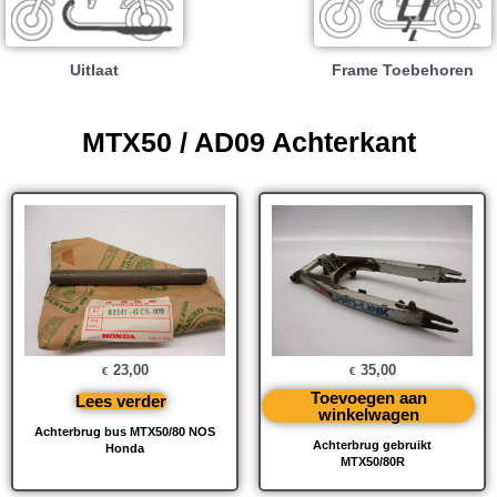
Uitlaat
Frame Toebehoren
MTX50 / AD09 Achterkant
23,00
35,00
€
€
Toevoegen aan
Lees verder
winkelwagen
Achterbrug bus MTX50/80 NOS
Achterbrug gebruikt
Honda
MTX50/80R