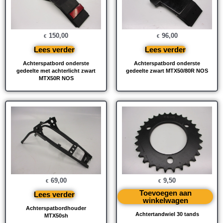
150,00
96,00
€
€
Lees verder
Lees verder
Achterspatbord onderste
Achterspatbord onderste
gedeelte met achterlicht zwart
gedeelte zwart MTX50/80R NOS
MTX50R NOS
69,00
9,50
€
€
Toevoegen aan
Lees verder
winkelwagen
Achterspatbordhouder
Achtertandwiel 30 tands
MTX50sh