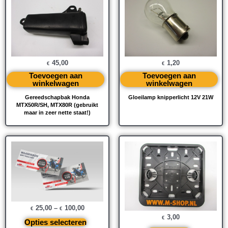
45,00
1,20
€
€
Toevoegen aan
Toevoegen aan
winkelwagen
winkelwagen
Gereedschapbak Honda
Gloeilamp knipperlicht 12V 21W
MTX50R/SH, MTX80R (gebruikt
maar in zeer nette staat!)
25,00
–
100,00
€
€
3,00
€
Opties selecteren