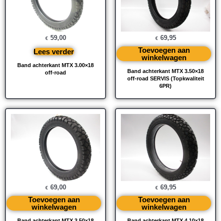
59,00
69,95
€
€
Toevoegen aan
Lees verder
winkelwagen
Band achterkant MTX 3.00×18
Band achterkant MTX 3.50×18
off-road
off-road SERVIS (Topkwaliteit
6PR)
69,00
69,95
€
€
Toevoegen aan
Toevoegen aan
winkelwagen
winkelwagen
Band achterkant MTX 3.50×18
Band achterkant MTX 4.10×18