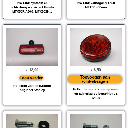
Pro-Link systeem en
Pro-Link verhoger MTX50
achterbrug revisie set Honda
MTX80 +80mm
MTX50R AD06, MTX50SH...
12,00
8,50
€
€
Toevoegen aan
Lees verder
winkelwagen
Reflector achterspatbord
Reflector oranje voor op voor-
origineel Stanley
en achterkant diverse Honda
types