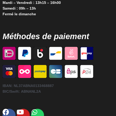
Mardi – Vendredi : 13h15 – 16h00
Samedi : 09h – 13h
Fermé le dimanche
Méthodes de paiement
IBAN:
NL37ABNA0133468887
BIC/Swift:
ABNANL2A
Facebook
Youtube
Whatsapp