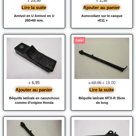
29,90
2,50
€
€
Lire la suite
Ajouter au panier
Antivol en U Antivol en U
Autocollant sur le casque
260×60 mm.
»E11 »
Le
Le
Sale!
prix
prix
initial
actuel
était :
est :
€ 69,96.
€ 19,00.
6,95
69,96
19,00
€
€
€
Ajouter au panier
Lire la suite
Béquille latérale en caoutchouc
Béquille latérale MTX-R 35cm
comme d’origine Honda
de long