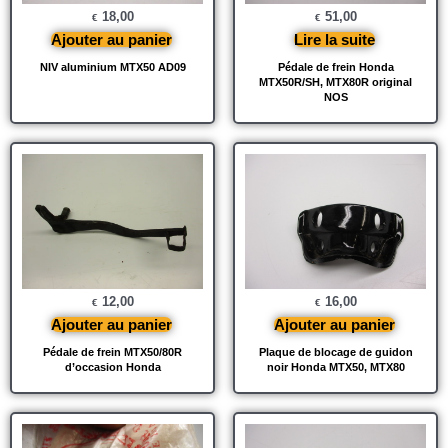
18,00
51,00
€
€
Ajouter au panier
Lire la suite
NIV aluminium MTX50 AD09
Pédale de frein Honda
MTX50R/SH, MTX80R original
NOS
12,00
16,00
€
€
Ajouter au panier
Ajouter au panier
Pédale de frein MTX50/80R
Plaque de blocage de guidon
d’occasion Honda
noir Honda MTX50, MTX80