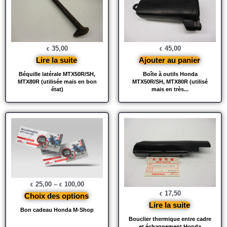
35,00
45,00
€
€
Lire la suite
Ajouter au panier
Béquille latérale MTX50R/SH,
Boîte à outils Honda
MTX80R (utilisée mais en bon
MTX50R/SH, MTX80R (utilisé
état)
mais en très...
25,00
–
100,00
€
€
17,50
€
Choix des options
Lire la suite
Bon cadeau Honda M-Shop
Bouclier thermique entre cadre
et échappement Honda