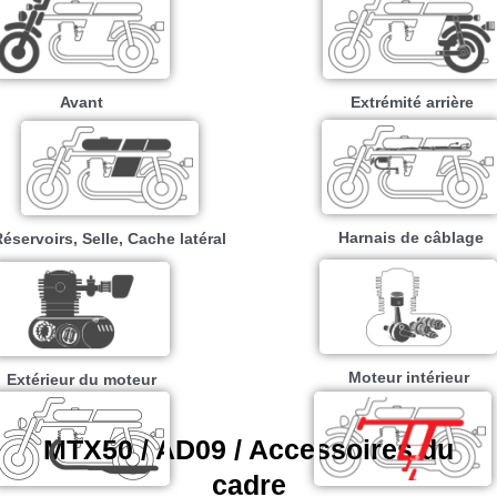
Avant
Extrémité arrière
Harnais de câblage
éservoirs, Selle, Cache latéral
Moteur intérieur​
Extérieur du moteur
MTX50 / AD09 / Accessoires du
cadre