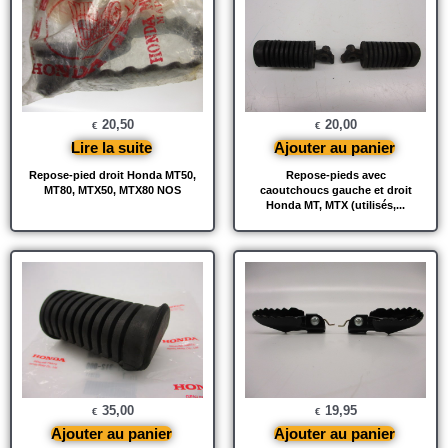
20,50
20,00
€
€
Lire la suite
Ajouter au panier
Repose-pied droit Honda MT50,
Repose-pieds avec
MT80, MTX50, MTX80 NOS
caoutchoucs gauche et droit
Honda MT, MTX (utilisés,...
35,00
19,95
€
€
Ajouter au panier
Ajouter au panier