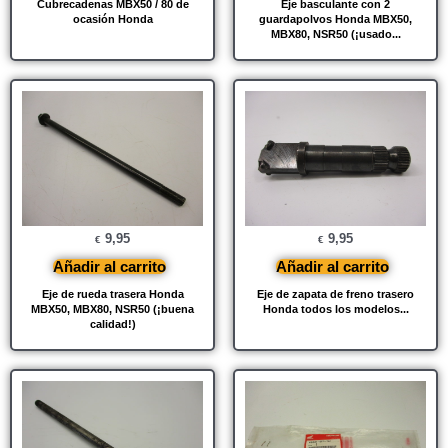
Cubrecadenas MBX50 / 80 de
Eje basculante con 2
ocasión Honda
guardapolvos Honda MBX50,
MBX80, NSR50 (¡usado...
9,95
9,95
€
€
Añadir al carrito
Añadir al carrito
Eje de rueda trasera Honda
Eje de zapata de freno trasero
MBX50, MBX80, NSR50 (¡buena
Honda todos los modelos...
calidad!)