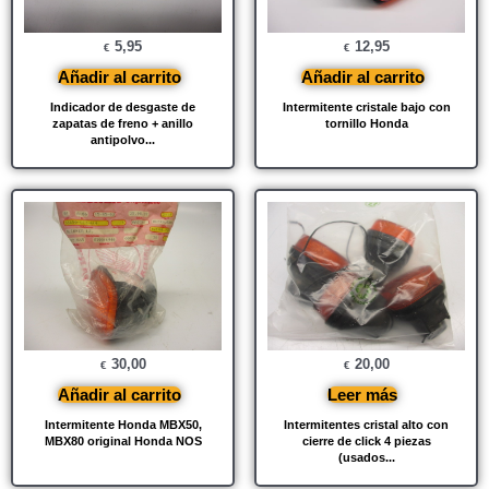
5,95
12,95
€
€
Añadir al carrito
Añadir al carrito
Indicador de desgaste de
Intermitente cristale bajo con
zapatas de freno + anillo
tornillo Honda
antipolvo...
30,00
20,00
€
€
Añadir al carrito
Leer más
Intermitente Honda MBX50,
Intermitentes cristal alto con
MBX80 original Honda NOS
cierre de click 4 piezas
(usados...