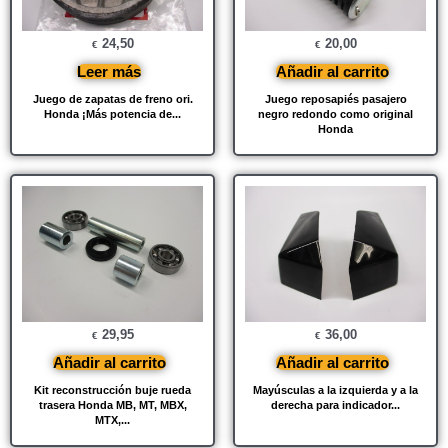
24,50
20,00
€
€
Leer más
Añadir al carrito
Juego de zapatas de freno ori.
Juego reposapiés pasajero
Honda ¡Más potencia de...
negro redondo como original
Honda
29,95
36,00
€
€
Añadir al carrito
Añadir al carrito
Kit reconstrucción buje rueda
Mayúsculas a la izquierda y a la
trasera Honda MB, MT, MBX,
derecha para indicador...
MTX,...