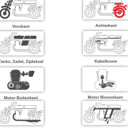
Achterkant
Voorkant
Kabelboom
Tanks, Zadel, Zijdeksel
Motor Binnenkant
Motor Buitenkant