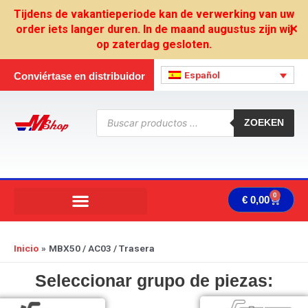
Ir
Tijdens de vakantieperiode kan de verwerking van uw
al
order iets langer duren. In de maand augustus zijn wij
✕
contenido
op zaterdag gesloten.
Español
Conviértase en distribuidor
Búsqueda
de
ZOEKEN
productos
0
Carrit
€
0,00
Inicio
MBX50 / AC03 / Trasera
Seleccionar grupo de piezas: