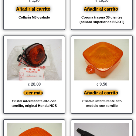
1,20
19,50
€
€
Añadir al carrito
Añadir al carrito
Collarín M6 ovalado
Corona trasera 36 dientes
(calidad superior de ESJOT)
28,00
9,50
€
€
Leer más
Añadir al carrito
Cristal intermitente alto con
Cristale intermitente alto
tornillo, original Honda NOS
modelo con tornillo