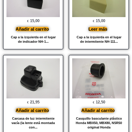
15,00
15,00
€
€
Añadir al carrito
Leer más
Cap a la izquierda en el lugar
Cap a la izquierda en el lugar
de indicador NH-1...
de intermitente NH-111...
21,95
12,50
€
€
Añadir al carrito
Añadir al carrito
Carcasa de luz intermitente
Casquillo basculante plástico
vacía (la lente está montada
Honda MBX50, MBX80, NSR50
con...
original Honda