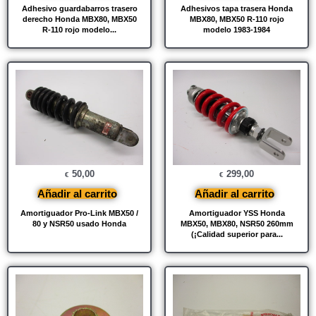
Adhesivo guardabarros trasero
Adhesivos tapa trasera Honda
derecho Honda MBX80, MBX50
MBX80, MBX50 R-110 rojo
R-110 rojo modelo...
modelo 1983-1984
50,00
299,00
€
€
Añadir al carrito
Añadir al carrito
Amortiguador Pro-Link MBX50 /
Amortiguador YSS Honda
80 y NSR50 usado Honda
MBX50, MBX80, NSR50 260mm
(¡Calidad superior para...