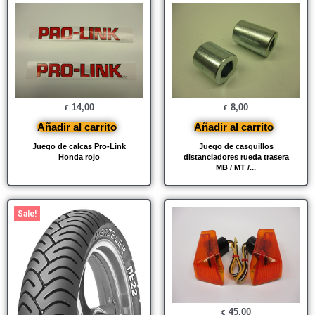
14,00
8,00
€
€
Añadir al carrito
Añadir al carrito
Juego de calcas Pro-Link
Juego de casquillos
Honda rojo
distanciadores rueda trasera
MB / MT /...
El
El
Sale!
precio
precio
original
actual
era:
es:
€ 139,95.
€ 125,00.
45,00
€