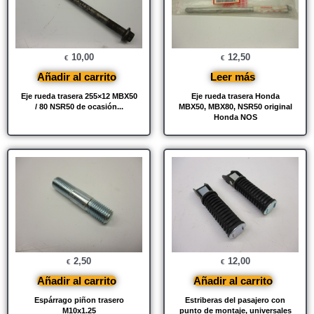
10,00
12,50
€
€
Añadir al carrito
Leer más
Eje rueda trasera 255×12 MBX50
Eje rueda trasera Honda
/ 80 NSR50 de ocasión...
MBX50, MBX80, NSR50 original
Honda NOS
2,50
12,00
€
€
Añadir al carrito
Añadir al carrito
Espárrago piñon trasero
Estriberas del pasajero con
M10x1.25
punto de montaje, universales