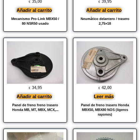
35,00
39,95
€
€
Añadir al carrito
Añadir al carrito
Mecanismo Pro-Link MBX50 /
Neumático delantero / trasero
80 NSR50 usado
2,75×18
34,95
42,00
€
€
Añadir al carrito
Leer más
Panel de freno freno trasero
Panel de freno trasero Honda
Honda MB, MT, MBX, MCX,...
MBX50, MBX80 NOS (ligeros
rayones)