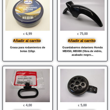
6,99
75,00
€
€
Añadir al carrito
Añadir al carrito
Grasa para rodamientos de
Guardabarros delantero Honda
bolas 110gr.
MBX50, MBX80 (fibra de vidrio,
acabado negro...
4,00
5,00
€
€