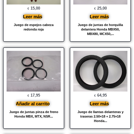
15,00
25,00
€
€
Leer más
Leer más
Juego de espejos cabeza
Juego de juntas de horquilla
redonda roja
delantera Honda MBX50,
MBX80, MCX50,...
17,95
64,95
€
€
Añadir al carrito
Leer más
Juego de juntas pinza de freno
Juego de llantas delanteras y
Honda MBX, MTX, NSR...
traseras 2.50×18 + 2.75×18
Honda...