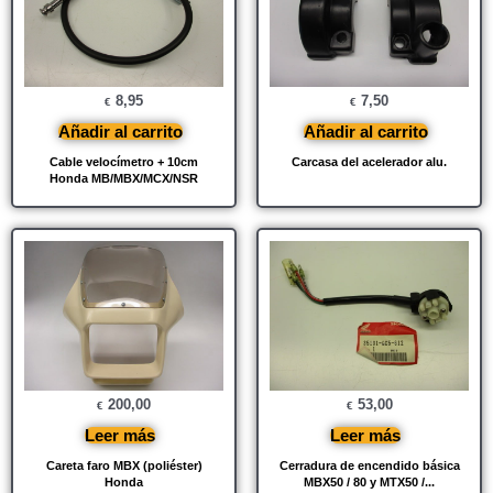
8,95
7,50
€
€
Añadir al carrito
Añadir al carrito
Cable velocímetro + 10cm
Carcasa del acelerador alu.
Honda MB/MBX/MCX/NSR
200,00
53,00
€
€
Leer más
Leer más
Careta faro MBX (poliéster)
Cerradura de encendido básica
Honda
MBX50 / 80 y MTX50 /...