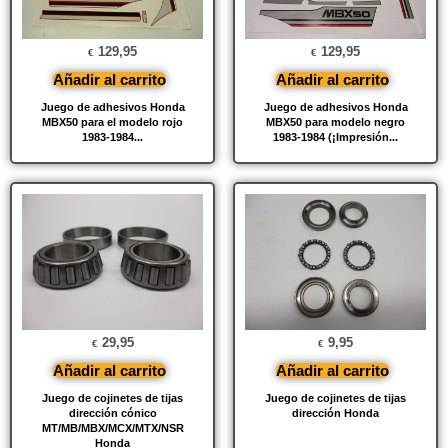
129,95
129,95
€
€
Añadir al carrito
Añadir al carrito
Juego de adhesivos Honda
Juego de adhesivos Honda
MBX50 para el modelo rojo
MBX50 para modelo negro
1983-1984...
1983-1984 (¡Impresión...
29,95
9,95
€
€
Añadir al carrito
Añadir al carrito
Juego de cojinetes de tijas
Juego de cojinetes de tijas
dirección cónico
dirección Honda
MT/MB/MBX/MCX/MTX/NSR
Honda