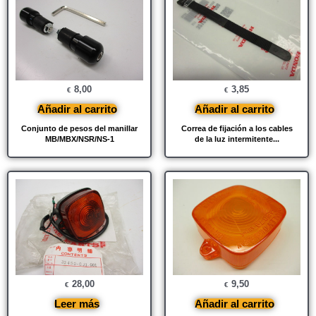
8,00
3,85
€
€
Añadir al carrito
Añadir al carrito
Conjunto de pesos del manillar
Correa de fijación a los cables
MB/MBX/NSR/NS-1
de la luz intermitente...
28,00
9,50
€
€
Leer más
Añadir al carrito