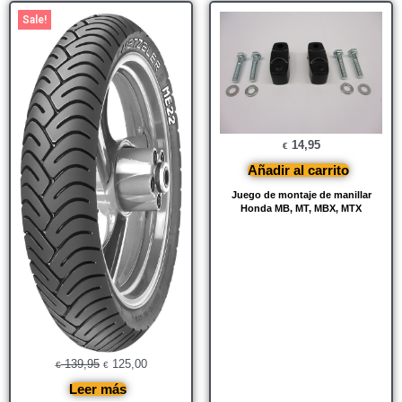
El
El
Sale!
precio
precio
original
actual
era:
es:
€ 139,95.
€ 125,00.
14,95
€
Añadir al carrito
Juego de montaje de manillar
Honda MB, MT, MBX, MTX
139,95
125,00
€
€
Leer más