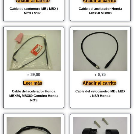
Añadir al carrito
Añadir al carrito
Cable de tacómetro MB / MBX /
Cable del acelerador Honda
MCX / NSR...
MBX50 MBX80
39,00
8,75
€
€
Leer más
Añadir al carrito
Cable del acelerador Honda
Cable del velocímetro MB / MBX
MBX50, MBX80 Genuine Honda
/ NSR Honda
NOS