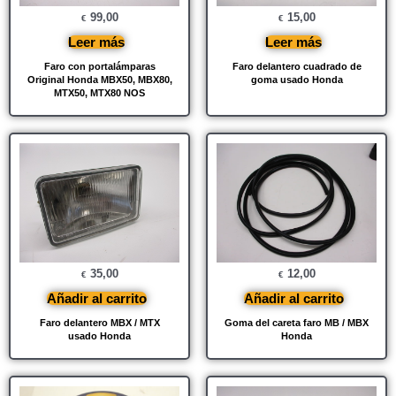
99,00
15,00
€
€
Leer más
Leer más
Faro con portalámparas
Faro delantero cuadrado de
Original Honda MBX50, MBX80,
goma usado Honda
MTX50, MTX80 NOS
35,00
12,00
€
€
Añadir al carrito
Añadir al carrito
Faro delantero MBX / MTX
Goma del careta faro MB / MBX
usado Honda
Honda