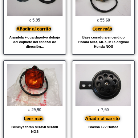
5,95
55,60
€
€
Añadir al carrito
Leer más
Arandela + guardapolvo debajo
Base cerradura encendido
del cojinete del cabezal de
Honda MBX, MCX, MTX original
dirección...
Honda NOS
29,90
7,50
€
€
Leer más
Añadir al carrito
Blinklys foran MBX50 MBX80
Bocina 12V Honda
NOS