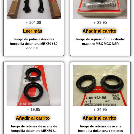
304,00
29,95
€
€
Leer más
Añadir al carrito
Juego de patas exteriores
Juego de reparación de cilindro
horquilla delantera MBX50 / 80
maestro MBX MCX NSR
original...
19,95
24,95
€
€
Añadir al carrito
Añadir al carrito
Juego de retenes de aceite de
Juego de retenes de aceite
horquilla delantera MBX50 /...
horquilla delantera + retenes