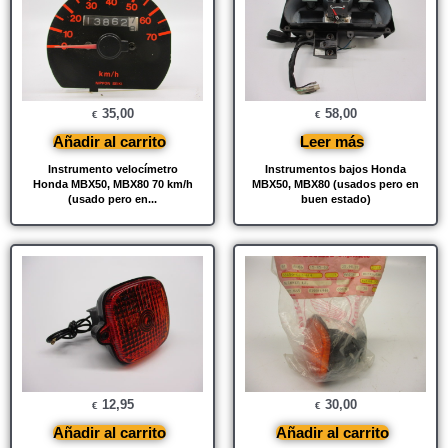
35,00
58,00
€
€
Añadir al carrito
Leer más
Instrumento velocímetro
Instrumentos bajos Honda
Honda MBX50, MBX80 70 km/h
MBX50, MBX80 (usados ​​pero en
(usado pero en...
buen estado)
12,95
30,00
€
€
Añadir al carrito
Añadir al carrito