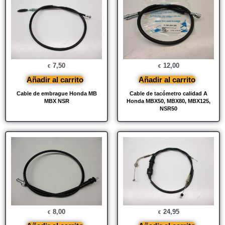
7,50
12,00
€
€
Añadir al carrito
Añadir al carrito
Cable de embrague Honda MB
Cable de tacómetro calidad A
MBX NSR
Honda MBX50, MBX80, MBX125,
NSR50
8,00
24,95
€
€