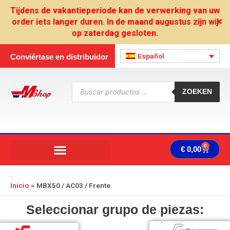
Ir
Tijdens de vakantieperiode kan de verwerking van uw
al
order iets langer duren. In de maand augustus zijn wij
✕
contenido
op zaterdag gesloten.
Español
Conviértase en distribuidor
Búsqueda
de
ZOEKEN
productos
0
Carrit
€
0,00
Inicio
MBX50 / AC03 / Frente
Seleccionar grupo de piezas: