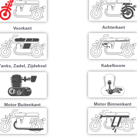
Achterkant
Voorkant
Kabelboom
Tanks, Zadel, Zijdeksel
Motor Binnenkant
Motor Buitenkant