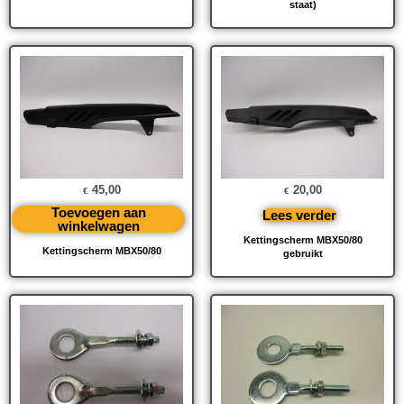
staat)
45,00
20,00
€
€
Toevoegen aan
Lees verder
winkelwagen
Kettingscherm MBX50/80
Kettingscherm MBX50/80
gebruikt