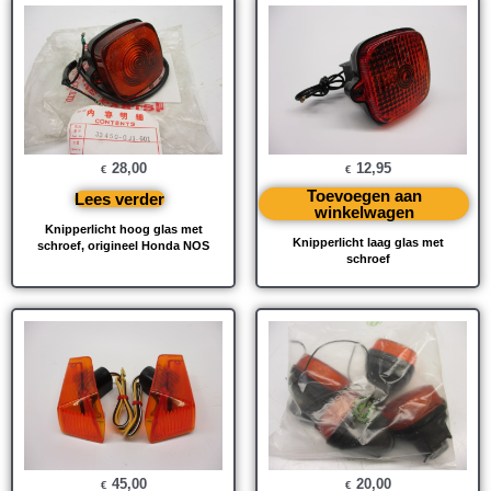
28,00
12,95
€
€
Toevoegen aan
Lees verder
winkelwagen
Knipperlicht hoog glas met
Knipperlicht laag glas met
schroef, origineel Honda NOS
schroef
45,00
20,00
€
€