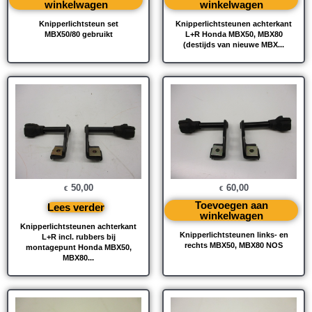
winkelwagen
winkelwagen
Knipperlichtsteun set
Knipperlichtsteunen achterkant
MBX50/80 gebruikt
L+R Honda MBX50, MBX80
(destijds van nieuwe MBX...
50,00
60,00
€
€
Toevoegen aan
Lees verder
winkelwagen
Knipperlichtsteunen achterkant
Knipperlichtsteunen links- en
L+R incl. rubbers bij
rechts MBX50, MBX80 NOS
montagepunt Honda MBX50,
MBX80...