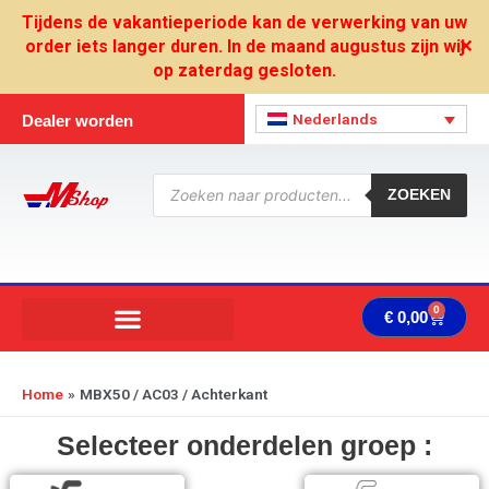
Ga
Tijdens de vakantieperiode kan de verwerking van uw
naar
order iets langer duren. In de maand augustus zijn wij
✕
de
op zaterdag gesloten.
inhoud
Nederlands
Dealer worden
Producten
zoeken
ZOEKEN
0
Wink
€
0,00
Home
MBX50 / AC03 / Achterkant
Selecteer onderdelen groep :