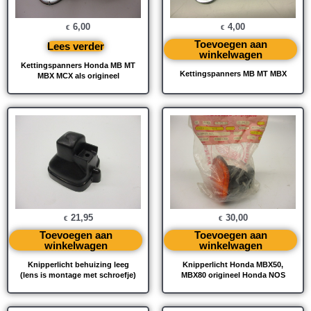
6,00
4,00
€
€
Toevoegen aan
Lees verder
winkelwagen
Kettingspanners Honda MB MT
Kettingspanners MB MT MBX
MBX MCX als origineel
21,95
30,00
€
€
Toevoegen aan
Toevoegen aan
winkelwagen
winkelwagen
Knipperlicht behuizing leeg
Knipperlicht Honda MBX50,
(lens is montage met schroefje)
MBX80 origineel Honda NOS