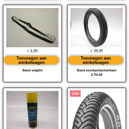
2,50
39,95
€
€
Toevoegen aan
Toevoegen aan
winkelwagen
winkelwagen
Band velglint
Band voorkant/achterkant
2.75×18
Oorspronkelijke
Huidige
Sale!
prijs
prijs
was:
is:
€ 139,95.
€ 125,00.