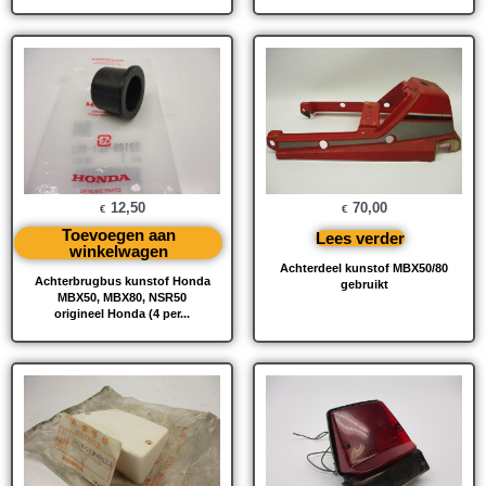
12,50
70,00
€
€
Toevoegen aan
Lees verder
winkelwagen
Achterdeel kunstof MBX50/80
Achterbrugbus kunstof Honda
gebruikt
MBX50, MBX80, NSR50
origineel Honda (4 per...