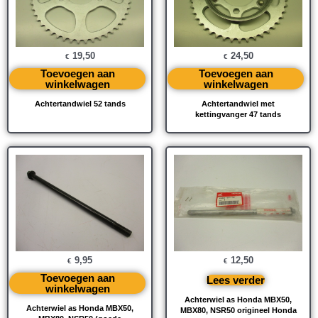
19,50
24,50
€
€
Toevoegen aan
Toevoegen aan
winkelwagen
winkelwagen
Achtertandwiel 52 tands
Achtertandwiel met
kettingvanger 47 tands
9,95
12,50
€
€
Toevoegen aan
Lees verder
winkelwagen
Achterwiel as Honda MBX50,
Achterwiel as Honda MBX50,
MBX80, NSR50 origineel Honda