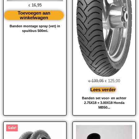
16,95
€
Toevoegen aan
winkelwagen
Banden montage spray (vet) in
spuitbus 500ml.
139,95
125,00
€
€
Lees verder
Banden set voor- en achter
2.75X18 + 3.00X18 Honda
MB50...
Oorspronkelijke
Huidige
Sale!
prijs
prijs
was:
is: