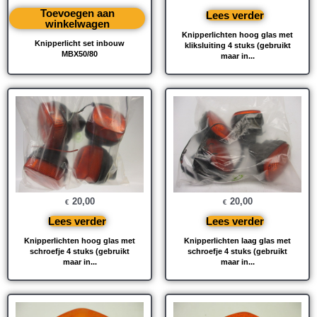
Toevoegen aan
Lees verder
winkelwagen
Knipperlichten hoog glas met
Knipperlicht set inbouw
kliksluiting 4 stuks (gebruikt
MBX50/80
maar in...
20,00
20,00
€
€
Lees verder
Lees verder
Knipperlichten hoog glas met
Knipperlichten laag glas met
schroefje 4 stuks (gebruikt
schroefje 4 stuks (gebruikt
maar in...
maar in...