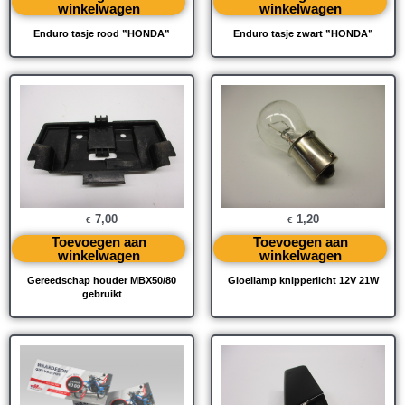
winkelwagen
winkelwagen
Enduro tasje rood ”HONDA”
Enduro tasje zwart ”HONDA”
7,00
1,20
€
€
Toevoegen aan
Toevoegen aan
winkelwagen
winkelwagen
Gereedschap houder MBX50/80
Gloeilamp knipperlicht 12V 21W
gebruikt