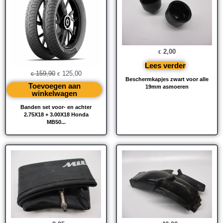
€ 159,90.
€ 125,00.
2,00
€
Lees verder
159,90
125,00
€
€
Beschermkapjes zwart voor alle
Toevoegen aan
19mm asmoeren
winkelwagen
Banden set voor- en achter
2.75X18 + 3.00X18 Honda
MB50...