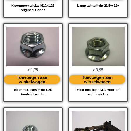
Kroonmoer wielas M12x1.25
Lamp achterlicht 21/5w 12v
origineel Honda
1,75
3,95
€
€
Toevoegen aan
Toevoegen aan
winkelwagen
winkelwagen
Moer met flens M10x1.25
Moer met flens M12 voor- of
tandwiel achter
achterwiel as