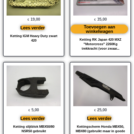
19,00
35,00
€
€
Toevoegen aan
Lees verder
winkelwagen
Ketting IGM Heavy Duty zwart
Ketting RK Japan 420 MXZ
420
”Motorcross” 2260Kg
trekkracht (voor zwaar...
5,00
25,00
€
€
Lees verder
Lees verder
Ketting slijtblok MBX50/80
Kettingscherm Honda MBX50,
NSR50 gebruikt
MBX80 (gebruikt maar in goede