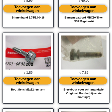
9,95
40,00
€
€
Toevoegen aan
Toevoegen aan
winkelwagen
winkelwagen
Binnenband 2.75/3.00×18
Binnenspatbord MBX50/80 en
NSR50 gebruikt
1,85
7,85
€
€
Toevoegen aan
Toevoegen aan
winkelwagen
winkelwagen
Bout flens M6x32 rem arm
Breekbout voor achtertandwiel
Origineel Honda (bij eerste
montage)