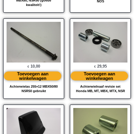
MBX80, NSR50 (goede
NOS
kwaliteit!)
10,00
29,95
€
€
Toevoegen aan
Toevoegen aan
winkelwagen
winkelwagen
Achterwielas 255×12 MBX50/80
Achterwielnaaf revisie set
NSR50 gebruikt
Honda MB, MT, MBX, MTX, NSR