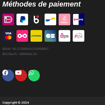
Méthodes de paiement
IBAN:
NL37ABNA0133468887
BIC/Swift:
ABNANL2A
Facebook
Youtube
Whatsapp
Copyright © 2024