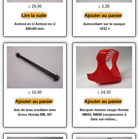
29,90
2,50
€
€
Lire la suite
Ajouter au panier
Antivol en U Antivol en U
Autocollant sur le casque
260×60 mm.
»E11 »
10,00
24,95
€
€
Ajouter au panier
Ajouter au panier
Axe de bras oscillant avec
Becquet moteur rouge Honda
écrou Honda MB, MT
MB50, MB80 (suspension à
faire soi-même...