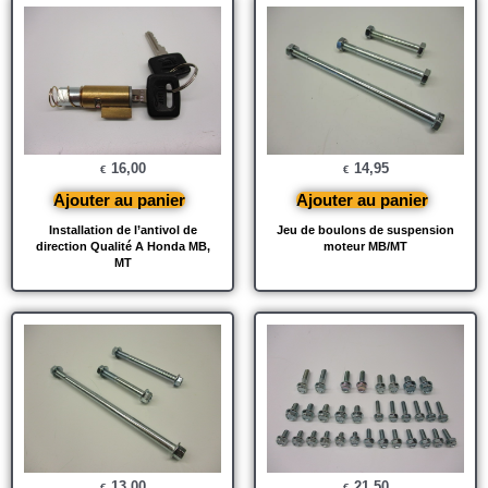
16,00
14,95
€
€
Ajouter au panier
Ajouter au panier
Installation de l’antivol de
Jeu de boulons de suspension
direction Qualité A Honda MB,
moteur MB/MT
MT
13,00
21,50
€
€