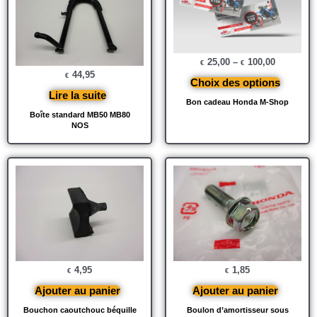
25,00
–
100,00
€
€
44,95
€
Choix des options
Lire la suite
Bon cadeau Honda M-Shop
Boîte standard MB50 MB80
NOS
4,95
1,85
€
€
Ajouter au panier
Ajouter au panier
Bouchon caoutchouc béquille
Boulon d’amortisseur sous