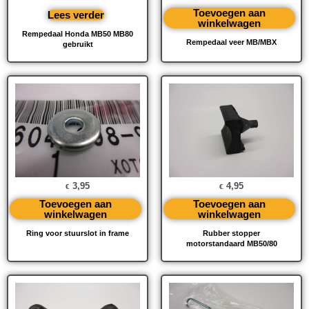
Toevoegen aan
Lees verder
winkelwagen
Rempedaal Honda MB50 MB80
Rempedaal veer MB/MBX
gebruikt
3,95
4,95
€
€
Toevoegen aan
Toevoegen aan
winkelwagen
winkelwagen
Ring voor stuurslot in frame
Rubber stopper
motorstandaard MB50/80