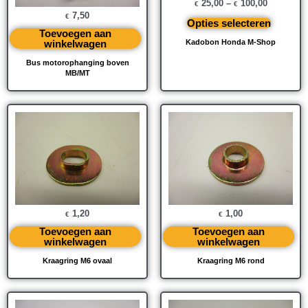
25,00
–
100,00
€
€
7,50
€
Opties selecteren
Toevoegen aan
winkelwagen
Kadobon Honda M-Shop
Bus motorophanging boven
MB/MT
1,20
1,00
€
€
Toevoegen aan
Toevoegen aan
winkelwagen
winkelwagen
Kraagring M6 ovaal
Kraagring M6 rond