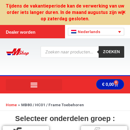
Ga
Tijdens de vakantieperiode kan de verwerking van uw
naar
order iets langer duren. In de maand augustus zijn wij
✕
de
op zaterdag gesloten.
inhoud
Nederlands
Dealer worden
Producten
zoeken
ZOEKEN
0
Wink
€
0,00
Home
MB80 / HC01 / Frame Toebehoren
Selecteer onderdelen groep :