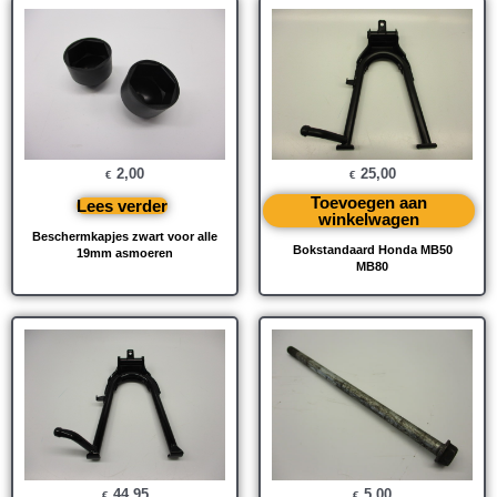
2,00
25,00
€
€
Toevoegen aan
Lees verder
winkelwagen
Beschermkapjes zwart voor alle
Bokstandaard Honda MB50
19mm asmoeren
MB80
44,95
5,00
€
€