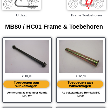
Uitlaat
Frame Toebehoren
MB80 / HC01 Frame & Toebehoren
10,00
12,50
€
€
Toevoegen aan
Toevoegen aan
winkelwagen
winkelwagen
Achterbrug as met moer Honda
As bokstandaard Honda MB50
MB, MT
MB80