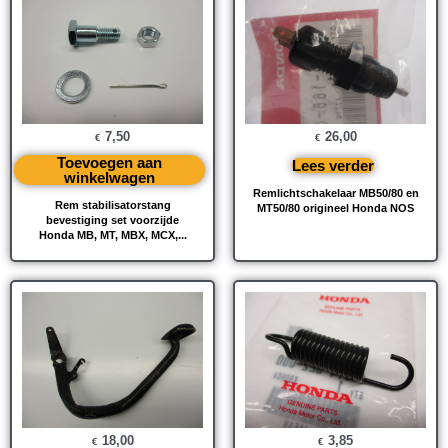
7,50
26,00
€
€
Toevoegen aan
Lees verder
winkelwagen
Remlichtschakelaar MB50/80 en
Rem stabilisatorstang
MT50/80 origineel Honda NOS
bevestiging set voorzijde
Honda MB, MT, MBX, MCX,...
18,00
3,85
€
€