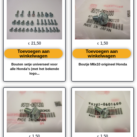
21,50
1,50
€
€
Toevoegen aan
Toevoegen aan
winkelwagen
winkelwagen
Bouten setje universeel voor
Boutje M6x10 origineel Honda
alle Honda’s (met het bekende
logo...
1,50
1,50
€
€