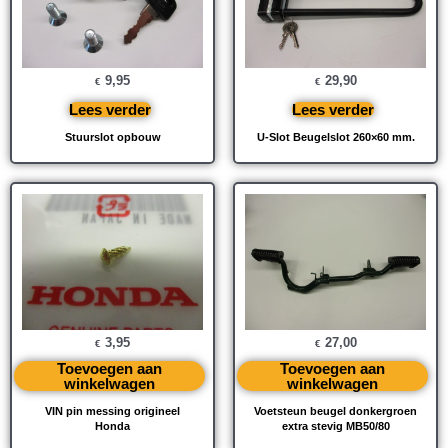
9,95
29,90
€
€
Lees verder
Lees verder
Stuurslot opbouw
U-Slot Beugelslot 260×60 mm.
3,95
27,00
€
€
Toevoegen aan
Toevoegen aan
winkelwagen
winkelwagen
VIN pin messing origineel
Voetsteun beugel donkergroen
Honda
extra stevig MB50/80