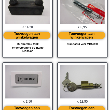
14,50
6,95
€
€
Toevoegen aan
Toevoegen aan
winkelwagen
winkelwagen
Rubberblok tank
standaard veer MB50/80
ondersteuning op frame
MB50/80
2,50
12,95
€
€
Toevoegen aan
Toevoegen aan