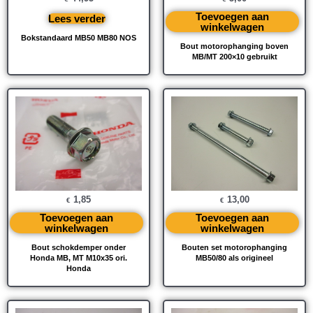
Toevoegen aan
Lees verder
winkelwagen
Bokstandaard MB50 MB80 NOS
Bout motorophanging boven
MB/MT 200×10 gebruikt
1,85
13,00
€
€
Toevoegen aan
Toevoegen aan
winkelwagen
winkelwagen
Bout schokdemper onder
Bouten set motorophanging
Honda MB, MT M10x35 ori.
MB50/80 als origineel
Honda