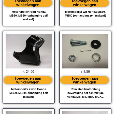
Toevoegen aan
Toevoegen aan
winkelwagen
winkelwagen
Motorspoiler rood Honda
Motorspoiler wit Honda MB50,
MB50, MB80 (ophanging zelf
MB80 (ophanging zelf maken!)
maken!)
24,00
8,50
€
€
Toevoegen aan
Toevoegen aan
winkelwagen
winkelwagen
Motorspoiler zwart Honda
Rem stabilisatorstang
MB50, MB80 (ophanging zelf
bevestiging set achterzijde
maken!)
Honda MB, MT, MBX, MCX,...