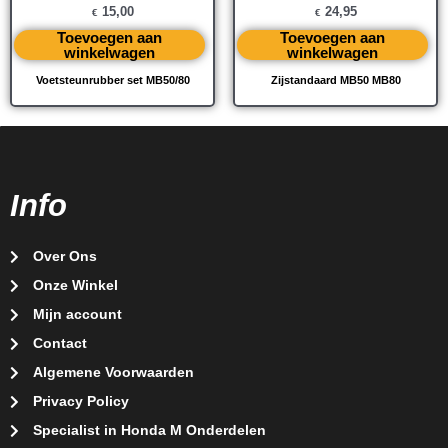
15,00
24,95
€
€
Toevoegen aan
Toevoegen aan
winkelwagen
winkelwagen
Voetsteunrubber set MB50/80
Zijstandaard MB50 MB80
Info
Over Ons
Onze Winkel
Mijn account
Contact
Algemene Voorwaarden
Privacy Policy
Specialist in Honda M Onderdelen