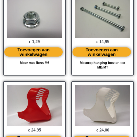
1,29
14,95
€
€
Toevoegen aan
Toevoegen aan
winkelwagen
winkelwagen
Moer met flens M6
Motorophanging bouten set
MB/MT
24,95
24,00
€
€