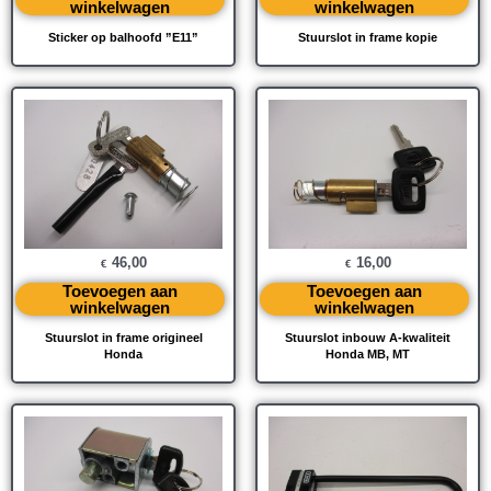
winkelwagen
winkelwagen
Sticker op balhoofd ”E11”
Stuurslot in frame kopie
46,00
16,00
€
€
Toevoegen aan
Toevoegen aan
winkelwagen
winkelwagen
Stuurslot in frame origineel
Stuurslot inbouw A-kwaliteit
Honda
Honda MB, MT