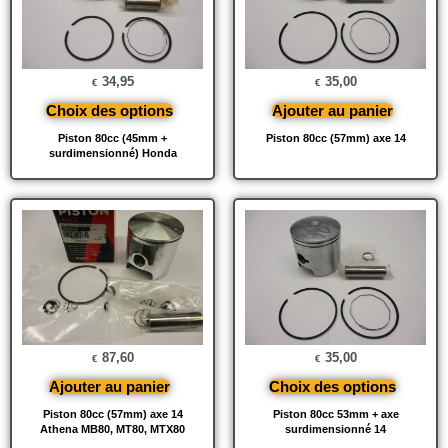
34,95
35,00
€
€
Choix des options
Ajouter au panier
Piston 80cc (45mm +
Piston 80cc (57mm) axe 14
surdimensionné) Honda
87,60
35,00
€
€
Ajouter au panier
Choix des options
Piston 80cc (57mm) axe 14
Piston 80cc 53mm + axe
Athena MB80, MT80, MTX80
surdimensionné 14