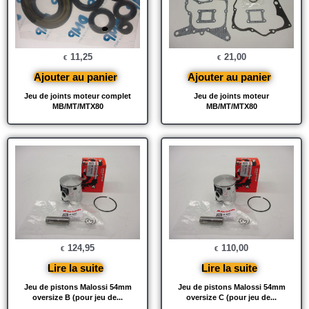
11,25
21,00
€
€
Ajouter au panier
Ajouter au panier
Jeu de joints moteur complet
Jeu de joints moteur
MB/MT/MTX80
MB/MT/MTX80
124,95
110,00
€
€
Lire la suite
Lire la suite
Jeu de pistons Malossi 54mm
Jeu de pistons Malossi 54mm
oversize B (pour jeu de...
oversize C (pour jeu de...