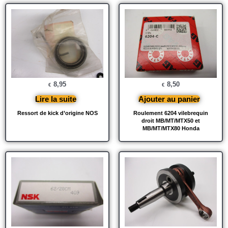
8,95
8,50
€
€
Lire la suite
Ajouter au panier
Ressort de kick d’origine NOS
Roulement 6204 vilebrequin
droit MB/MT/MTX50 et
MB/MT/MTX80 Honda