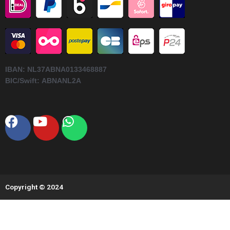
IBAN:
NL37ABNA0133468887
BIC/Swift:
ABNANL2A
Facebook
Youtube
Whatsapp
Copyright © 2024