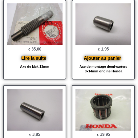
35,00
1,95
€
€
Lire la suite
Ajouter au panier
Axe de kick 13mm
Axe de montage demi-carters
8x14mm origine Honda
3,85
39,95
€
€