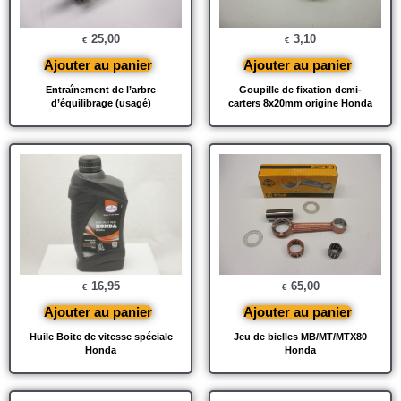
25,00
3,10
€
€
Ajouter au panier
Ajouter au panier
Entraînement de l’arbre
Goupille de fixation demi-
d’équilibrage (usagé)
carters 8x20mm origine Honda
16,95
65,00
€
€
Ajouter au panier
Ajouter au panier
Huile Boite de vitesse spéciale
Jeu de bielles MB/MT/MTX80
Honda
Honda