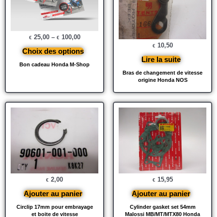
25,00
–
100,00
€
€
10,50
€
Choix des options
Lire la suite
Bon cadeau Honda M-Shop
Bras de changement de vitesse
origine Honda NOS
2,00
15,95
€
€
Ajouter au panier
Ajouter au panier
Circlip 17mm pour embrayage
Cylinder gasket set 54mm
et boite de vitesse
Malossi MB/MT/MTX80 Honda