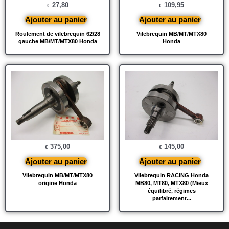
27,80
109,95
€
€
Ajouter au panier
Ajouter au panier
Roulement de vilebrequin 62/28
Vilebrequin MB/MT/MTX80
gauche MB/MT/MTX80 Honda
Honda
375,00
145,00
€
€
Ajouter au panier
Ajouter au panier
Vilebrequin MB/MT/MTX80
Vilebrequin RACING Honda
origine Honda
MB80, MT80, MTX80 (Mieux
équilibré, régimes
parfaitement...