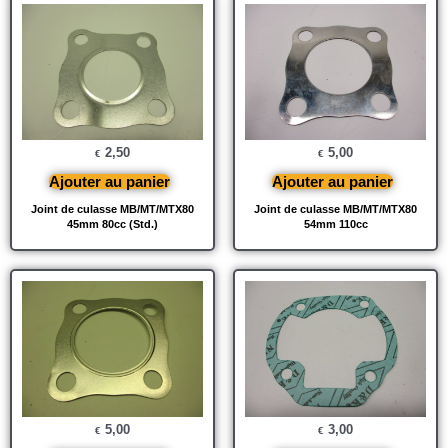
2,50
5,00
€
€
Ajouter au panier
Ajouter au panier
Joint de culasse MB/MT/MTX80
Joint de culasse MB/MT/MTX80
45mm 80cc (Std.)
54mm 110cc
5,00
3,00
€
€