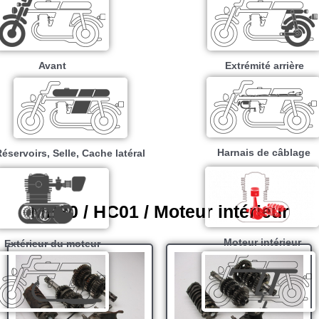
Avant
Extrémité arrière
Harnais de câblage
éservoirs, Selle, Cache latéral
MB80 / HC01 / Moteur intérieur
Moteur intérieur​
Extérieur du moteur