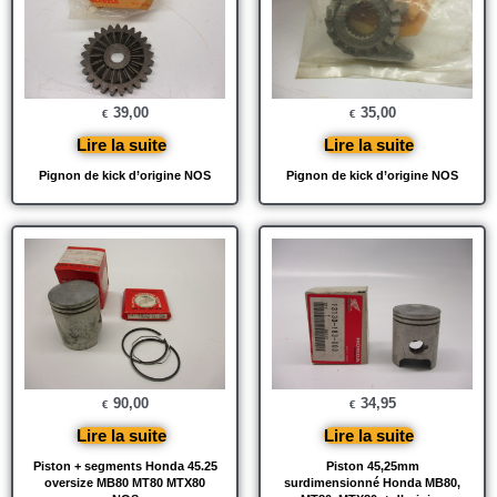
39,00
35,00
€
€
Lire la suite
Lire la suite
Pignon de kick d’origine NOS
Pignon de kick d’origine NOS
90,00
34,95
€
€
Lire la suite
Lire la suite
Piston + segments Honda 45.25
Piston 45,25mm
oversize MB80 MT80 MTX80
surdimensionné Honda MB80,