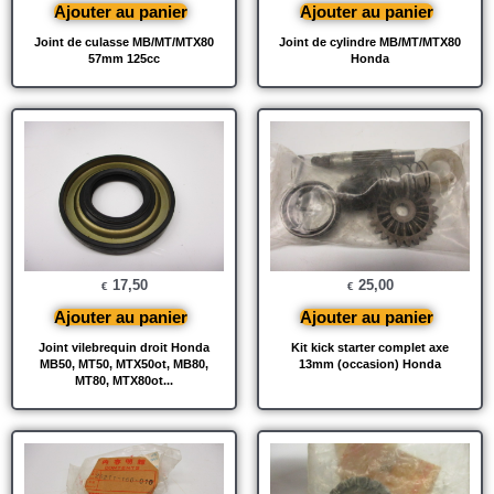
Ajouter au panier
Ajouter au panier
Joint de culasse MB/MT/MTX80
Joint de cylindre MB/MT/MTX80
57mm 125cc
Honda
17,50
25,00
€
€
Ajouter au panier
Ajouter au panier
Joint vilebrequin droit Honda
Kit kick starter complet axe
MB50, MT50, MTX50ot, MB80,
13mm (occasion) Honda
MT80, MTX80ot...