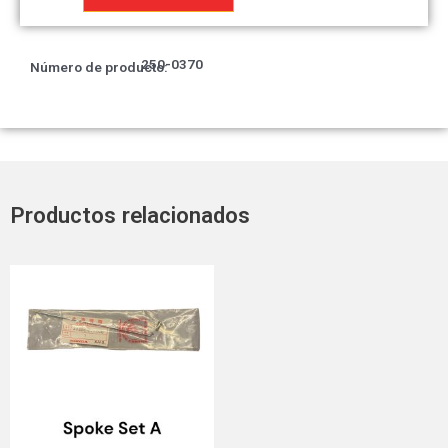
aceite
cantidad
250-0370
Número de producto:
Productos relacionados