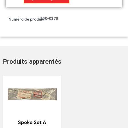
Pompe
à
huile
250-0370
Numéro de produit:
Produits apparentés