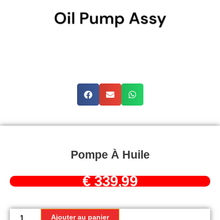
Pompe À Huile
€
339,99
quantité
de
Ajouter au panier