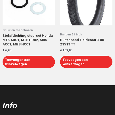
Stuur en toebehoren
Banden 21 inch
Stofafdichting stuurset Honda
MT5 AD01, MT8 HD02, MB5
Buitenband Heidenau 3.00-
AC01, MB8 HC01
2151T TT
€
6,95
€
109,95
Toevoegen aan
Toevoegen aan
winkelwagen
winkelwagen
Info