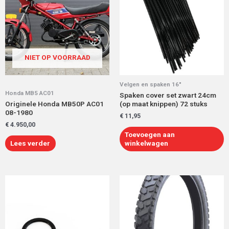
NIET OP VOORRAAD
Velgen en spaken 16"
Honda MB5 AC01
Spaken cover set zwart 24cm
Originele Honda MB50P AC01
(op maat knippen) 72 stuks
08-1980
€
11,95
€
4.950,00
Toevoegen aan
Lees verder
winkelwagen