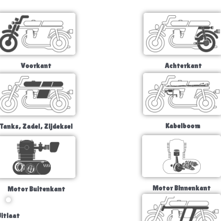
Voorkant
Achterkant
Kabelboom
Tanks, Zadel, Zijdeksel
Motor Binnenkant
Motor Buitenkant
itlaat