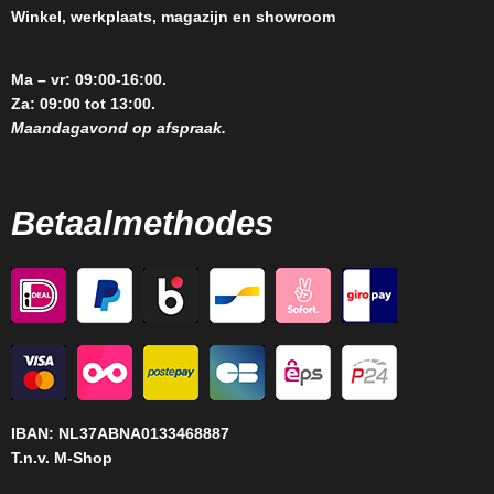
Winkel, werkplaats, magazijn en showroom
Ma – vr: 09:00-16:00.
Za: 09:00 tot 13:00.
Maandagavond op afspraak.
Betaalmethodes
IBAN:
NL37ABNA0133468887
T.n.v. M-Shop