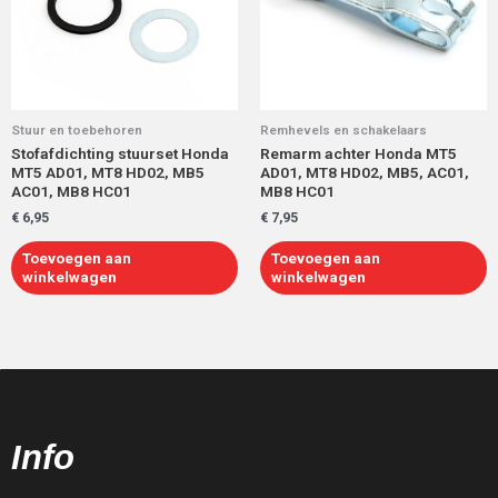
Stuur en toebehoren
Remhevels en schakelaars
Stofafdichting stuurset Honda
Remarm achter Honda MT5
MT5 AD01, MT8 HD02, MB5
AD01, MT8 HD02, MB5, AC01,
AC01, MB8 HC01
MB8 HC01
€
6,95
€
7,95
Toevoegen aan
Toevoegen aan
winkelwagen
winkelwagen
Info