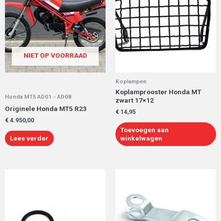
NIET OP VOORRAAD
Koplampen
Koplamprooster Honda MT
Honda MT5 AD01 - AD08
zwart 17×12
Originele Honda MT5 R23
€
14,95
€
4.950,00
Toevoegen aan
Lees verder
winkelwagen