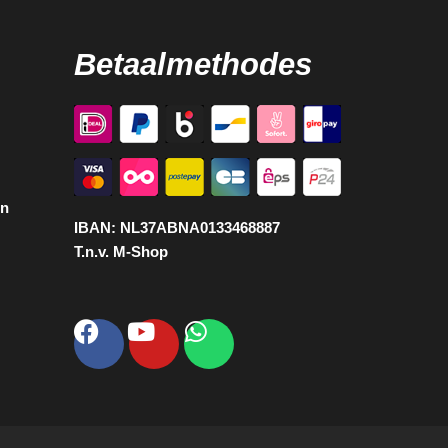
Betaalmethodes
en
IBAN:
NL37ABNA0133468887
T.n.v. M-Shop
Facebook
Youtube
Whatsapp