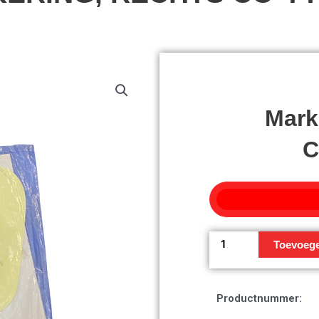
Mark
C
Markering,
Toevoeg
rechts
Co*TypeB.*
aantal
Productnummer: