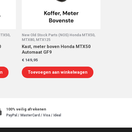
MTX50,
New Old Stock Parts (NOS) Honda MTX50,
MTX80, MTX125
0
Kast, meter boven Honda MTX50
Automaat GF9
€
149,95
en
Toevoegen aan winkelwagen
100% veilig afrekenen
PayPal / MasterCard / Visa / Ideal