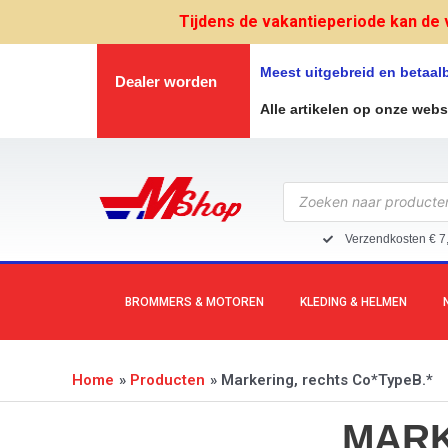
Ga
Tijdens de vakantieperiode kan de 
naar
de
Meest uitgebreid en betaa
Dealer worden
inhoud
Alle artikelen op onze web
Producten
zoeken
Verzendkosten € 7
BROMMERS & MOTOREN
KLEDING & HELMEN
Home
Producten
Markering, rechts Co*TypeB.*
MARK