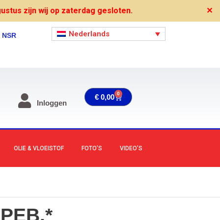
stus zijn wij op zaterdag gesloten.
✕
Nederlands
, NSR
0
Winkelwagen
€
0,00
Inloggen
OLIE & VLOEISTOF
FOTO’S
VIDEO’S
PEB.*