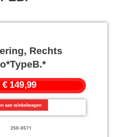
ering, Rechts
o*TypeB.*
€
149,99
en aan winkelwagen
250-0571