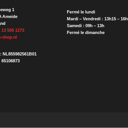
ieweg 1
Fermé le lundi
A Ameide
Mardi – Vendredi : 13h15 – 16
and
Samedi : 09h – 13h
 13 505 1273
Fermé le dimanche
-shop.nl
: NL855982561B01
 65106873