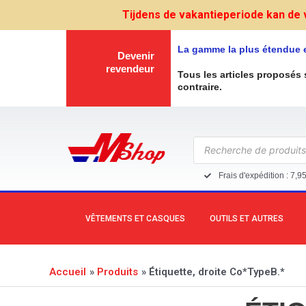
Aller
Tijdens de vakantieperiode kan de 
au
contenu
La gamme la plus étendue 
Devenir
revendeur
Tous les articles proposés 
contraire.
Recherche
de
produits
Frais d'expédition : 7,9
VÊTEMENTS ET CASQUES
OUTILS ET AUTRES
Accueil
Produits
Étiquette, droite Co*TypeB.*