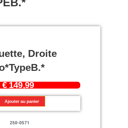
PEB.*
uette, Droite
o*TypeB.*
€
149,99
Ajouter au panier
250-0571
*