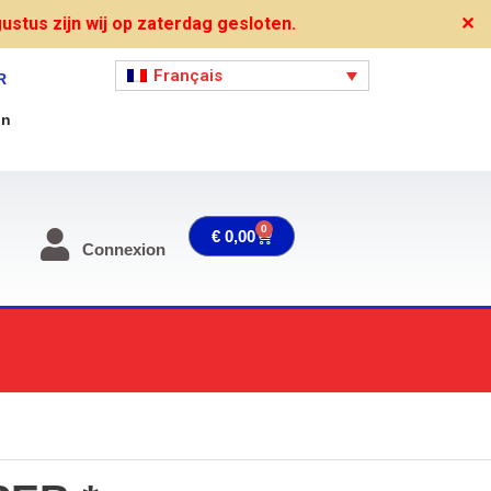
stus zijn wij op zaterdag gesloten.
✕
Français
R
on
0
Panier
€
0,00
Connexion