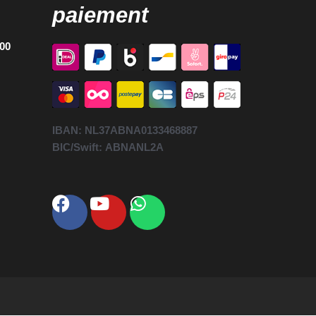
paiement
h00
IBAN:
NL37ABNA0133468887
BIC/Swift:
ABNANL2A
Facebook
Youtube
Whatsapp