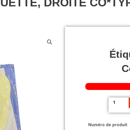
UETTE, DROITE CO*TY
Étiq
C
quantité
de
Étiquette,
droite
Numéro de produit:
Co*TypeB.