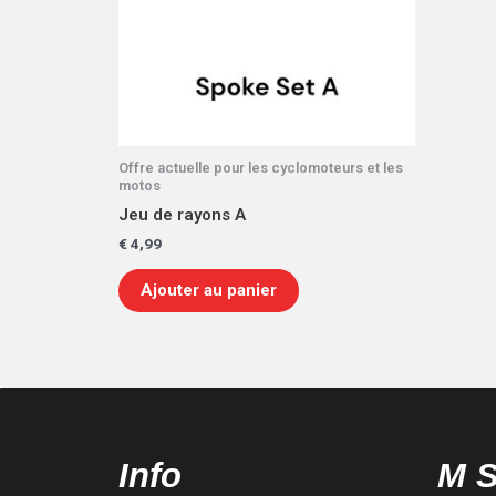
Offre actuelle pour les cyclomoteurs et les
motos
Jeu de rayons A
€
4,99
Ajouter au panier
Info
M 