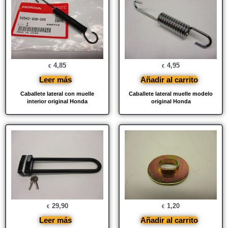
4,85
4,95
€
€
Leer más
Añadir al carrito
Caballete lateral con muelle
Caballete lateral muelle modelo
interior original Honda
original Honda
29,90
1,20
€
€
Leer más
Añadir al carrito