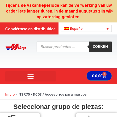
Ir
Tijdens de vakantieperiode kan de verwerking van uw
al
order iets langer duren. In de maand augustus zijn wij
✕
contenido
op zaterdag gesloten.
Español
Conviértase en distribuidor
Búsqueda
de
ZOEKEN
productos
0
Carrit
€
0,00
Inicio
NSR75 / DC03 / Accesorios para marcos
Seleccionar grupo de piezas: