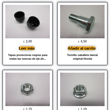
2,00
4,50
€
€
Leer más
Añadir al carrito
Tapas protectoras negras para
Tornillo caballete lateral
todas las tuercas de eje de...
original Honda
1,75
1,29
€
€