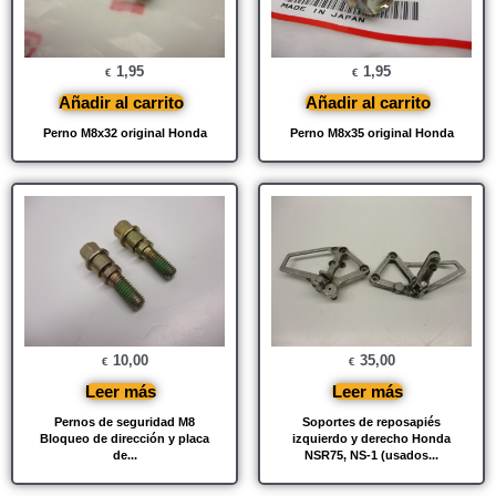
1,95
1,95
€
€
Añadir al carrito
Añadir al carrito
Perno M8x32 original Honda
Perno M8x35 original Honda
10,00
35,00
€
€
Leer más
Leer más
Pernos de seguridad M8
Soportes de reposapiés
Bloqueo de dirección y placa
izquierdo y derecho Honda
de...
NSR75, NS-1 (usados...