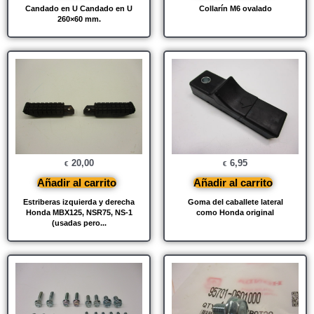
Candado en U Candado en U
Collarín M6 ovalado
260×60 mm.
20,00
6,95
€
€
Añadir al carrito
Añadir al carrito
Estriberas izquierda y derecha
Goma del caballete lateral
Honda MBX125, NSR75, NS-1
como Honda original
(usadas pero...