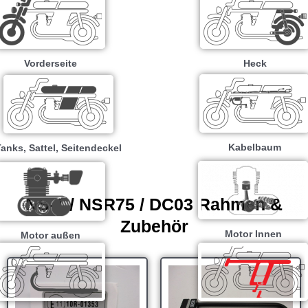
Vorderseite
Heck
Kabelbaum
anks, Sattel, Seitendeckel
NS-1 / NSR75 / DC03 Rahmen &
Zubehör
Motor Innen
Motor außen