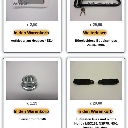
Auspuff
Rahmen -Zubehör
2,50
29,90
€
€
In den Warenkorb
Weiterlesen
Aufkleber am Headset “E11“
Bügelschloss Bügelschloss
260×60 mm.
1,29
20,00
€
€
In den Warenkorb
In den Warenkorb
Flanschmutter M6
Fußrasten links und rechts
Honda MBX125, NSR75, NS-1
(gebraucht aber...