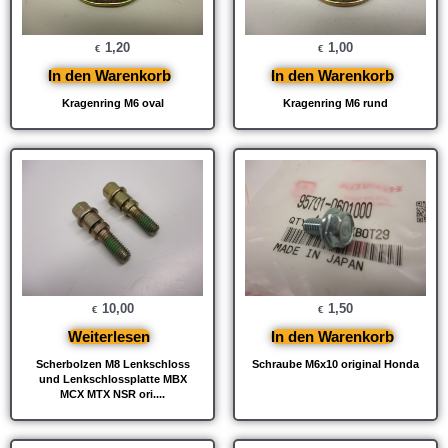
1,20
1,00
€
€
In den Warenkorb
In den Warenkorb
Kragenring M6 oval
Kragenring M6 rund
10,00
1,50
€
€
Weiterlesen
In den Warenkorb
Scherbolzen M8 Lenkschloss
Schraube M6x10 original Honda
und Lenkschlossplatte MBX
MCX MTX NSR ori....