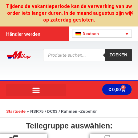
Zum
Tijdens de vakantieperiode kan de verwerking van uw
Inhalt
order iets langer duren. In de maand augustus zijn wij
✕
springen
op zaterdag gesloten.
Deutsch
Händler werden
Products
search
ZOEKEN
0
Ware
€
0,00
Startseite
NSR75 / DC03 / Rahmen -Zubehör
Teilegruppe auswählen: