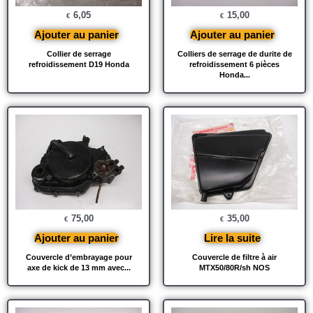
6,05
15,00
€
€
Ajouter au panier
Ajouter au panier
Collier de serrage
Colliers de serrage de durite de
refroidissement D19 Honda
refroidissement 6 pièces
Honda...
75,00
35,00
€
€
Ajouter au panier
Lire la suite
Couvercle d’embrayage pour
Couvercle de filtre à air
axe de kick de 13 mm avec...
MTX50/80R/sh NOS