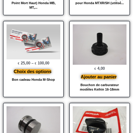
Point Mort Haut) Honda MB,
pour Honda MTXR/SH (utilisé...
MT,...
25,00
–
100,00
€
€
4,00
€
Choix des options
Ajouter au panier
Bon cadeau Honda M-Shop
Bouchon de carburateur
modèles Keihin 16-18mm