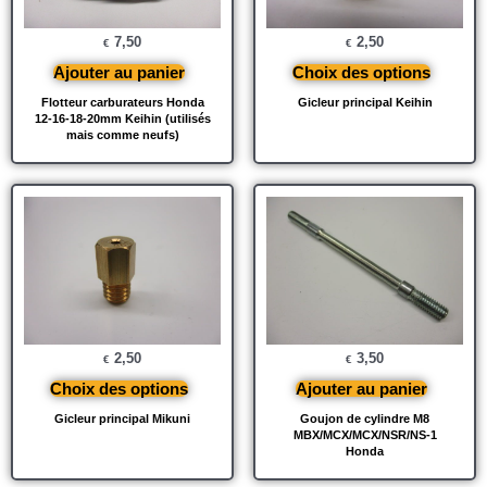
7,50
2,50
€
€
Ajouter au panier
Choix des options
Flotteur carburateurs Honda
Gicleur principal Keihin
12-16-18-20mm Keihin (utilisés
mais comme neufs)
2,50
3,50
€
€
Choix des options
Ajouter au panier
Gicleur principal Mikuni
Goujon de cylindre M8
MBX/MCX/MCX/NSR/NS-1
Honda