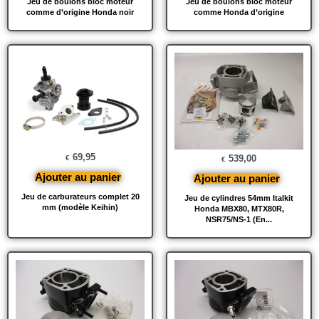
Jeu de boulons bloc moteur
Jeu de boulons bloc moteur
comme d’origine Honda noir
comme Honda d’origine
69,95
539,00
€
€
Ajouter au panier
Ajouter au panier
Jeu de carburateurs complet 20
Jeu de cylindres 54mm Italkit
mm (modèle Keihin)
Honda MBX80, MTX80R,
NSR75/NS-1 (En...