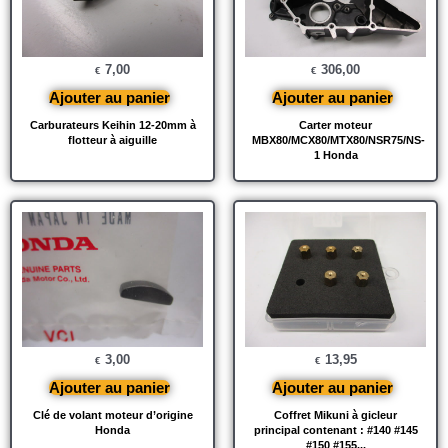
7,00
306,00
€
€
Ajouter au panier
Ajouter au panier
Carburateurs Keihin 12-20mm à
Carter moteur
flotteur à aiguille
MBX80/MCX80/MTX80/NSR75/NS-
1 Honda
3,00
13,95
€
€
Ajouter au panier
Ajouter au panier
Clé de volant moteur d’origine
Coffret Mikuni à gicleur
Honda
principal contenant : #140 #145
#150 #155...