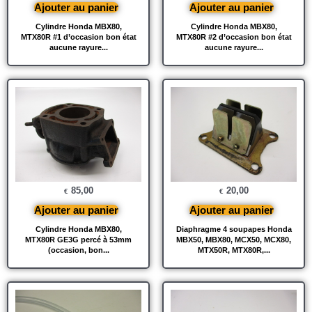
Ajouter au panier
Ajouter au panier
Cylindre Honda MBX80,
Cylindre Honda MBX80,
MTX80R #1 d’occasion bon état
MTX80R #2 d’occasion bon état
aucune rayure...
aucune rayure...
85,00
20,00
€
€
Ajouter au panier
Ajouter au panier
Cylindre Honda MBX80,
Diaphragme 4 soupapes Honda
MTX80R GE3G percé à 53mm
MBX50, MBX80, MCX50, MCX80,
(occasion, bon...
MTX50R, MTX80R,...