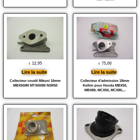
12,95
75,00
€
€
Lire la suite
Lire la suite
Collecteur coudé Mikuni 16mm
Collecteur d’admission 18mm
MBX50/80 MTX50/80 NSR50
Keihin pour Honda MBX50,
MBX80, MCX50, MCX80,...