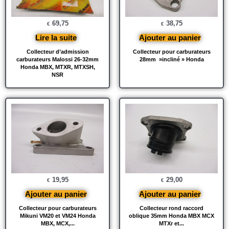
69,75
38,75
€
€
Lire la suite
Ajouter au panier
Collecteur d’admission
Collecteur pour carburateurs
carburateurs Malossi 26-32mm
28mm »incliné » Honda
Honda MBX, MTXR, MTXSH,
NSR
19,95
29,00
€
€
Ajouter au panier
Ajouter au panier
Collecteur pour carburateurs
Collecteur rond raccord
Mikuni VM20 et VM24 Honda
oblique 35mm Honda MBX MCX
MBX, MCX,...
MTXr et...