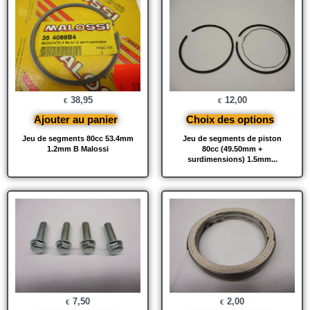
38,95
12,00
€
€
Ajouter au panier
Choix des options
Jeu de segments 80cc 53.4mm
Jeu de segments de piston
1.2mm B Malossi
80cc (49.50mm +
surdimensions) 1.5mm...
7,50
2,00
€
€