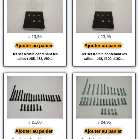
13,95
13,95
€
€
Ajouter au panier
Ajouter au panier
Jet set Keihin contenant les
Jet set Keihin contenant les
tailles : #85, #88, #90,...
tailles : #98, #100, #102,...
21,00
24,95
€
€
Ajouter au panier
Ajouter au panier