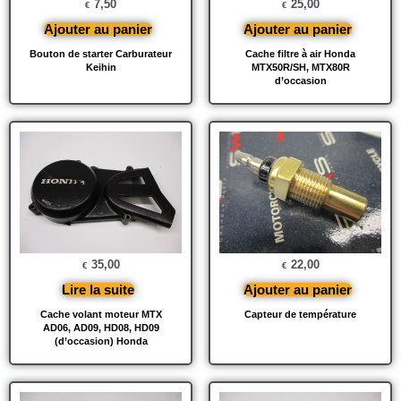
7,50
25,00
€
€
Ajouter au panier
Ajouter au panier
Bouton de starter Carburateur
Cache filtre à air Honda
Keihin
MTX50R/SH, MTX80R
d’occasion
35,00
22,00
€
€
Lire la suite
Ajouter au panier
Cache volant moteur MTX
Capteur de température
AD06, AD09, HD08, HD09
(d’occasion) Honda