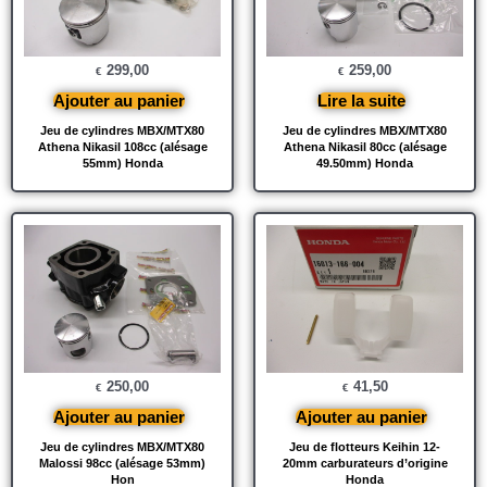
299,00
259,00
€
€
Ajouter au panier
Lire la suite
Jeu de cylindres MBX/MTX80
Jeu de cylindres MBX/MTX80
Athena Nikasil 108cc (alésage
Athena Nikasil 80cc (alésage
55mm) Honda
49.50mm) Honda
250,00
41,50
€
€
Ajouter au panier
Ajouter au panier
Jeu de cylindres MBX/MTX80
Jeu de flotteurs Keihin 12-
Malossi 98cc (alésage 53mm)
20mm carburateurs d’origine
Hon
Honda