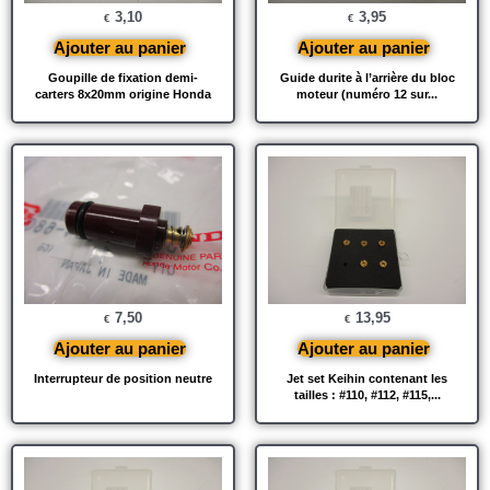
3,10
3,95
€
€
Ajouter au panier
Ajouter au panier
Goupille de fixation demi-
Guide durite à l’arrière du bloc
carters 8x20mm origine Honda
moteur (numéro 12 sur...
7,50
13,95
€
€
Ajouter au panier
Ajouter au panier
Interrupteur de position neutre
Jet set Keihin contenant les
tailles : #110, #112, #115,...