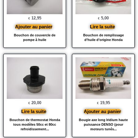
12,95
5,00
€
€
Ajouter au panier
Lire la suite
Bouchon de couvercle de
Bouchon de remplissage
pompe à huile
d’huile d’origine Honda
20,00
19,95
€
€
Lire la suite
Ajouter au panier
Bouchon de thermostat Honda
Bougie axe long Iridium haute
tous modèles 50cc et 80cc
puissance DENSO (pour
refroidissement...
moteurs tunés...