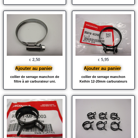
2,50
5,95
€
€
Ajouter au panier
Ajouter au panier
collier de serrage manchon de
collier de serrage manchon
filtre à air carburateur uni.
Keihin 12-20mm carburateurs