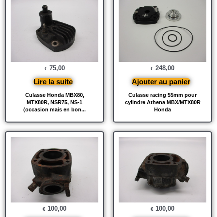
75,00
248,00
€
€
Lire la suite
Ajouter au panier
Culasse Honda MBX80,
Culasse racing 55mm pour
MTX80R, NSR75, NS-1
cylindre Athena MBX/MTX80R
(occasion mais en bon...
Honda
100,00
100,00
€
€