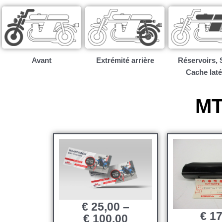
Avant
Extrémité arrière
Réservoirs, S
Cache laté
MT
€
25,00
–
€
17
€
100,00