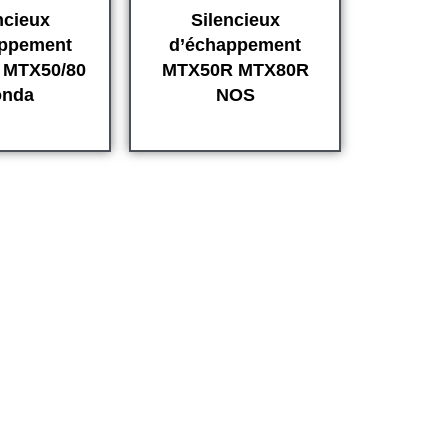
ncieux
Silencieux
appement
d’échappement
r MTX50/80
MTX50R MTX80R
nda
NOS