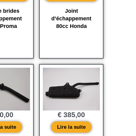
e brides
Joint
appement
d’échappement
 Proma
80cc Honda
0,00
€
385,00
la suite
Lire la suite