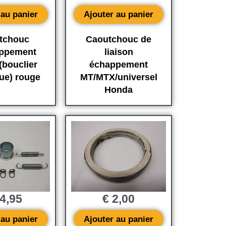
 au panier
Ajouter au panier
tchouc
Caoutchouc de
appement
liaison
(bouclier
échappement
ue) rouge
MT/MTX/universel
Honda
4,95
€
2,00
 au panier
Ajouter au panier