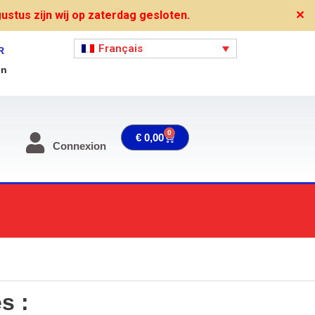
stus zijn wij op zaterdag gesloten.
✕
Français
R
on
0
Panier
€
0,00
Connexion
s :