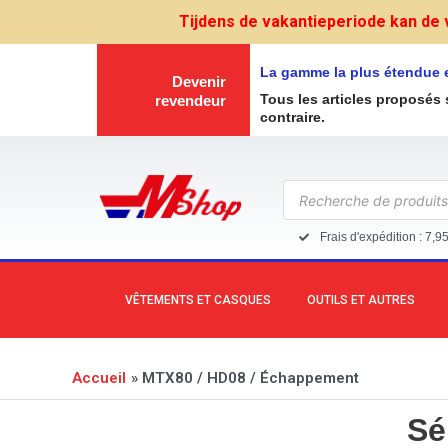
Aller
Tijdens de vakantieperiode kan de 
au
contenu
La gamme la plus étendue 
Devenir
Tous les articles proposés 
revendeur
contraire.
Recherche
de
produits
Frais d'expédition : 7,9
VÊTEMENTS ET CASQUES
OUTILS ET AUTRES
Accueil
MTX80 / HD08 / Échappement
Sé