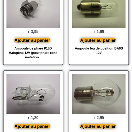
3,95
1,99
€
€
Ajouter au panier
Ajouter au panier
Ampoule de phare P15D
Ampoule feu de position BA9S
Halogène 12V (pour phare rond
12V
imitation...
1,20
2,95
€
€
Ajouter au panier
Ajouter au panier