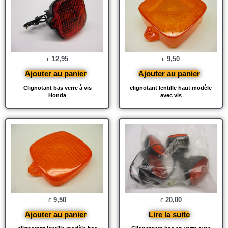
12,95
9,50
€
€
Ajouter au panier
Ajouter au panier
Clignotant bas verre à vis
clignotant lentille haut modèle
Honda
avec vis
9,50
20,00
€
€
Ajouter au panier
Lire la suite