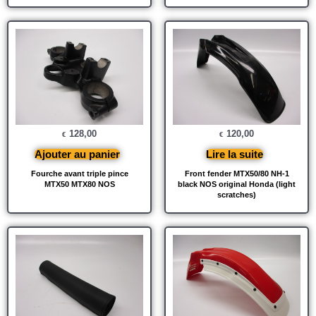
128,00
120,00
€
€
Ajouter au panier
Lire la suite
Fourche avant triple pince
Front fender MTX50/80 NH-1
MTX50 MTX80 NOS
black NOS original Honda (light
scratches)