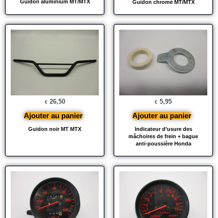
Guidon aluminium MT/MTX
Guidon chromé MT/MTX
26,50
5,95
€
€
Ajouter au panier
Ajouter au panier
Guidon noir MT MTX
Indicateur d’usure des
mâchoires de frein + bague
anti-poussière Honda