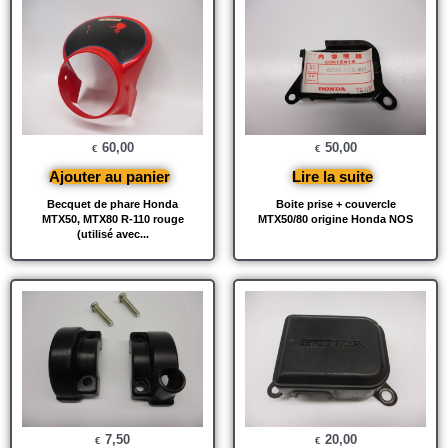
60,00
50,00
€
€
Ajouter au panier
Lire la suite
Becquet de phare Honda
Boite prise + couvercle
MTX50, MTX80 R-110 rouge
MTX50/80 origine Honda NOS
(utilisé avec...
7,50
20,00
€
€