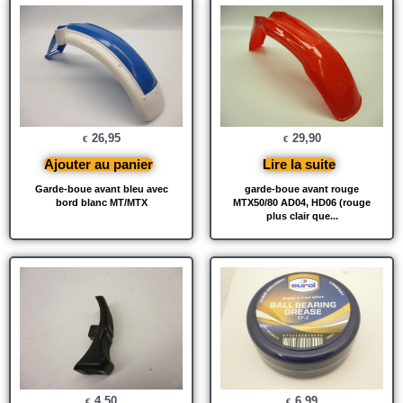
26,95
29,90
€
€
Ajouter au panier
Lire la suite
Garde-boue avant bleu avec
garde-boue avant rouge
bord blanc MT/MTX
MTX50/80 AD04, HD06 (rouge
plus clair que...
4,50
6,99
€
€