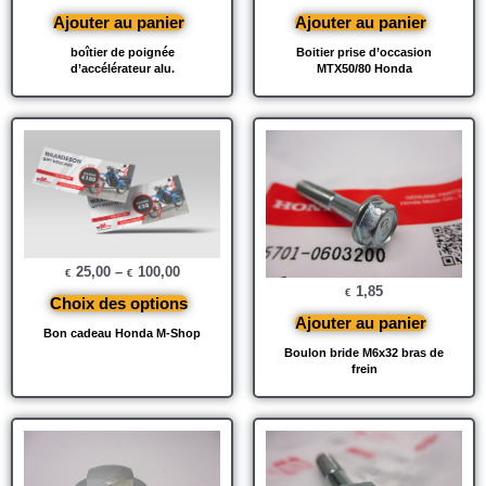
Ajouter au panier
Ajouter au panier
boîtier de poignée
Boitier prise d’occasion
d’accélérateur alu.
MTX50/80 Honda
25,00
–
100,00
€
€
1,85
€
Choix des options
Ajouter au panier
Bon cadeau Honda M-Shop
Boulon bride M6x32 bras de
frein