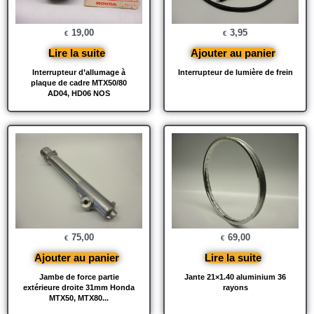
19,00
3,95
€
€
Lire la suite
Ajouter au panier
Interrupteur d’allumage à
Interrupteur de lumière de frein
plaque de cadre MTX50/80
AD04, HD06 NOS
75,00
69,00
€
€
Ajouter au panier
Lire la suite
Jambe de force partie
Jante 21×1.40 aluminium 36
extérieure droite 31mm Honda
rayons
MTX50, MTX80...