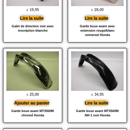
19,95
28,00
€
€
Lire la suite
Lire la suite
Galet de direction noir avec
Garde boue avant avec
inscription blanche
extension rouge/blanc
universel Honda
25,00
34,95
€
€
Ajouter au panier
Lire la suite
Garde boue avant MTX50/80
Garde boue avant MTX50/80
chromé Honda
NH-1 noir Honda