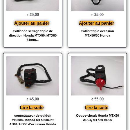
25,00
35,00
€
€
Ajouter au panier
Ajouter au panier
Collier de serrage triple de
Collier triple occasion
direction Honda MTX50, MTX80
MTX50/80 Honda
31mm...
45,00
55,00
€
€
Lire la suite
Lire la suite
commutateur de guidon
Coupe-circuit Honda MTX50
MB50/80 honda MTX50/80ot
AD04, MTX80 HD06
AD04, HD06 d’occasion Honda