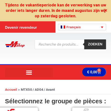
Aller
Tijdens de vakantieperiode kan de verwerking van uw
au
order iets langer duren. In de maand augustus zijn wij
✕
contenu
op zaterdag gesloten.
Français
Devenir revendeur
Recherche
de
ZOEKEN
produits
0
Panie
€
0,00
Accueil
MTX50 / AD04 / Avant
Sélectionnez le groupe de pièces :