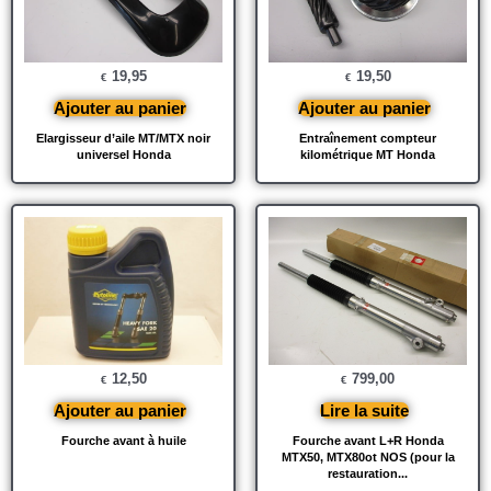
19,95
19,50
€
€
Ajouter au panier
Ajouter au panier
Elargisseur d’aile MT/MTX noir
Entraînement compteur
universel Honda
kilométrique MT Honda
12,50
799,00
€
€
Ajouter au panier
Lire la suite
Fourche avant à huile
Fourche avant L+R Honda
MTX50, MTX80ot NOS (pour la
restauration...