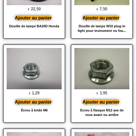
22,50
7,50
€
€
Ajouter au panier
Ajouter au panier
Douille de lampe BA20D Honda
Douille de lampe W10 plug-in
light pour instrument ou feu...
1,29
3,95
€
€
Ajouter au panier
Ajouter au panier
Écrou à bride M6
Ecrou à flasque M12 axe de
roue avant ou arrière