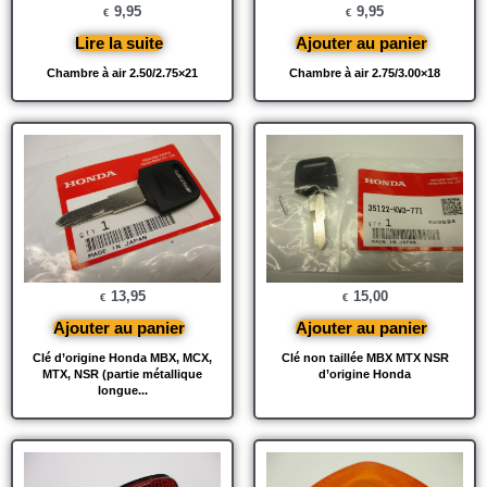
9,95
9,95
€
€
Lire la suite
Ajouter au panier
Chambre à air 2.50/2.75×21
Chambre à air 2.75/3.00×18
13,95
15,00
€
€
Ajouter au panier
Ajouter au panier
Clé d’origine Honda MBX, MCX,
Clé non taillée MBX MTX NSR
MTX, NSR (partie métallique
d’origine Honda
longue...